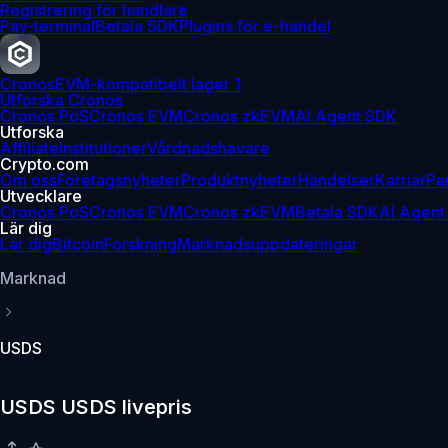
Registrering för handlare
Pay-terminal
Betala SDK
Plugins för e-handel
Cronos
EVM-kompatibelt lager 1
Utforska Cronos
Cronos PoS
Cronos EVM
Cronos zkEVM
AI Agent SDK
Utforska
Affiliate
Institutioner
Vårdnadshavare
Crypto.com
Om oss
Företagsnyheter
Produktnyheter
Händelser
Karriär
Pa
Utvecklare
Cronos PoS
Cronos EVM
Cronos zkEVM
Betala SDK
AI Agent
Lär dig
Lär dig
Bitcoin
Forskning
Marknadsuppdateringar
Marknad
USDS
USDS USDS livepris