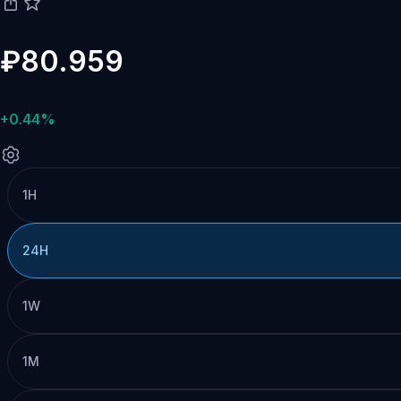
₽80.959
+0.44%
1H
24H
1W
1M