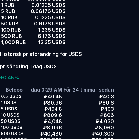
1 RUB
0.01235 USDS
5 RUB
0.06176 USDS
10 RUB
0.1235 USDS
50 RUB
0.6176 USDS
100 RUB
1.235 USDS
500 RUB
6.176 USDS
1,000 RUB
12.35 USDS
Historisk prisförändring för USDS
prisändring 1 dag USDS
+0.45%
Belopp
I dag 3:29 AM
För 24 timmar sedan
₽40.48
₽40.3
0.5
USDS
₽80.96
₽80.6
1
USDS
₽404.8
₽403
5
USDS
₽809.6
₽806
10
USDS
₽4,048
₽4,030
50
USDS
₽8,096
₽8,060
100
USDS
₽40,480
₽40,300
500
USDS