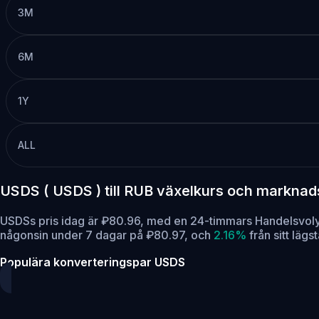
3M
6M
1Y
ALL
USDS ( USDS ) till RUB växelkurs och markna
USDSs pris idag är ₽80.96, med en 24-timmars Handelsvol
någonsin under 7 dagar på ₽80.97,
och
2.16%
från sitt läg
Populära konverteringspar USDS