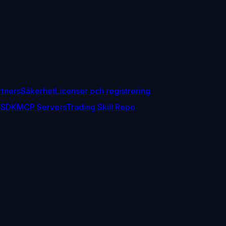
rtners
Säkerhet
Licenser och registrering
 SDK
MCP Servers
Trading Skill Repo