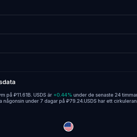
dsdata
ym på ₽11.61B. USDS är
+0.44%
under de senaste 24 timma
sta någonsin under 7 dagar på ₽79.24.
USDS har ett cirkulera