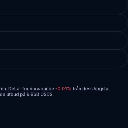
rna.
Det är för närvarande
-0.01%
från dess högsta
nde utbud på 9.86B USDS.