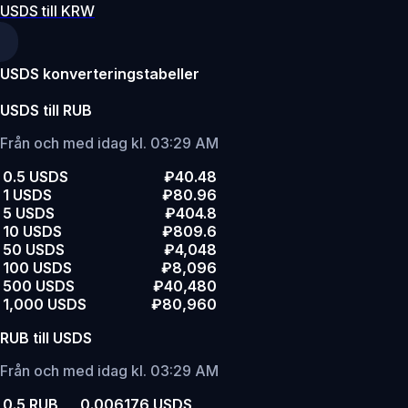
USDS till KRW
USDS konverteringstabeller
USDS till RUB
Från och med idag kl. 03:29 AM
0.5 USDS
₽40.48
1 USDS
₽80.96
5 USDS
₽404.8
10 USDS
₽809.6
50 USDS
₽4,048
100 USDS
₽8,096
500 USDS
₽40,480
1,000 USDS
₽80,960
RUB till USDS
Från och med idag kl. 03:29 AM
0.5 RUB
0.006176 USDS