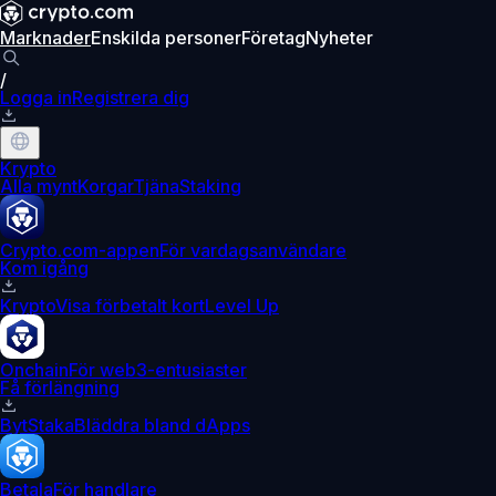
Marknader
Enskilda personer
Företag
Nyheter
/
Logga in
Registrera dig
Krypto
Alla mynt
Korgar
Tjäna
Staking
Crypto.com-appen
För vardagsanvändare
Kom igång
Krypto
Visa förbetalt kort
Level Up
Onchain
För web3-entusiaster
Få förlängning
Byt
Staka
Bläddra bland dApps
Betala
För handlare