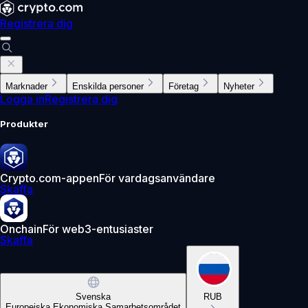
Registrera dig
Marknader
Enskilda personer
Företag
Nyheter
Logga in
Registrera dig
Produkter
Crypto.com-appen
För vardagsanvändare
Skaffa
Onchain
För web3-entusiaster
Skaffa
Svenska
RUB
Europeiska Ekonomiska Samarbetsområdet