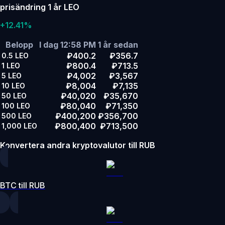
prisändring 1 år LEO
+12.41%
Belopp
I dag 12:58 PM
1 år sedan
₽400.2
₽356.7
0.5
LEO
₽800.4
₽713.5
1
LEO
₽4,002
₽3,567
5
LEO
₽8,004
₽7,135
10
LEO
₽40,020
₽35,670
50
LEO
₽80,040
₽71,350
100
LEO
₽400,200
₽356,700
500
LEO
₽800,400
₽713,500
1,000
LEO
Konvertera andra kryptovalutor till RUB
BTC till RUB