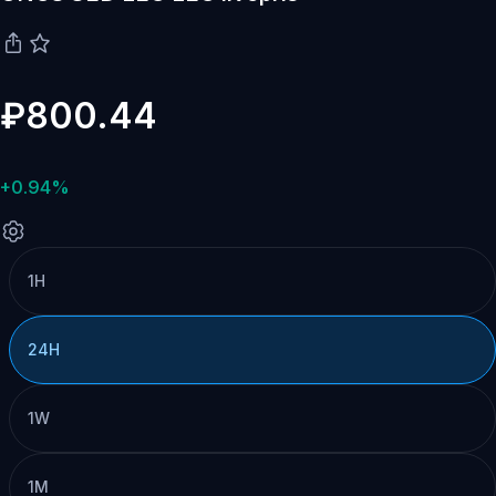
₽800.44
+0.94%
1H
24H
1W
1M