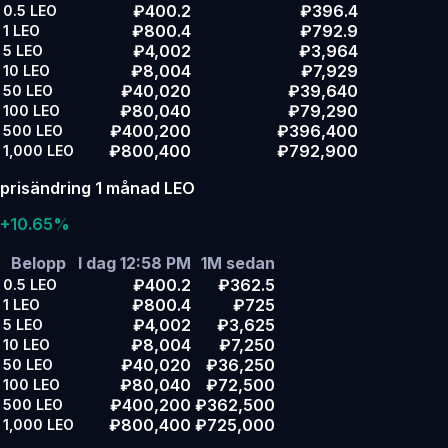
₽400.2
₽396.4
0.5
LEO
₽800.4
₽792.9
1
LEO
₽4,002
₽3,964
5
LEO
₽8,004
₽7,929
10
LEO
₽40,020
₽39,640
50
LEO
₽80,040
₽79,290
100
LEO
₽400,200
₽396,400
500
LEO
₽800,400
₽792,900
1,000
LEO
prisändring 1 månad LEO
+10.65%
Belopp
I dag 12:58 PM
1M sedan
₽400.2
₽362.5
0.5
LEO
₽800.4
₽725
1
LEO
₽4,002
₽3,625
5
LEO
₽8,004
₽7,250
10
LEO
₽40,020
₽36,250
50
LEO
₽80,040
₽72,500
100
LEO
₽400,200
₽362,500
500
LEO
₽800,400
₽725,000
1,000
LEO