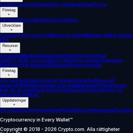
Kort
Korgar
Earn
Staking
DeFi Staking
Betala
Prime
Företag
+
Vårdnadshavare
Betala till handlare
Utvecklare
+
Cronos PoS
Cronos EVM
Cronos zkEVM
Betala SDK
AI Agent
SDK
Resurser
+
Forskning
Marknadsuppdateringar
Universitet
Lär
dig
BTC/RUB Omvandlare
Ordlista
Pris widgets
Telegram
Bot
Policy för klagomål
Support
Kryptoöversikt
Företag
+
Om oss
Färdplan
Karriärer
Partners
Säkerhet
Bevis på
reserver
Affiliate
Licenser och registreringar
Utforsknings-
hub för Kryptotillgångar
Klimat
Kapital
Verifiera
Policy för
intressekonflikter
Uppdateringar
+
X
Produktnyheter
Händelser
Reddit
Discord
Instagram
Facebo
Cryptocurrency in Every Wallet™
Copyright © 2018 - 2026 Crypto.com. Alla rättigheter