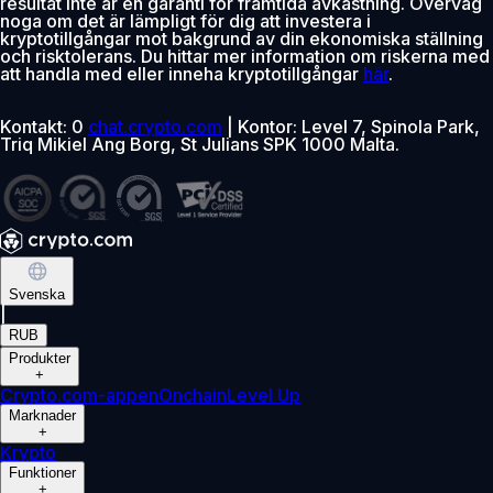
resultat inte är en garanti för framtida avkastning. Överväg
noga om det är lämpligt för dig att investera i
kryptotillgångar mot bakgrund av din ekonomiska ställning
och risktolerans. Du hittar mer information om riskerna med
att handla med eller inneha kryptotillgångar
här
.
Kontakt: 0
chat.crypto.com
| Kontor: Level 7, Spinola Park,
Triq Mikiel Ang Borg, St Julians SPK 1000 Malta.
Svenska
|
RUB
Produkter
+
Crypto.com-appen
Onchain
Level Up
Marknader
+
Krypto
Funktioner
+