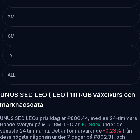
3M
6M
1Y
ALL
UNUS SED LEO ( LEO ) till RUB växelkurs och
marknadsdata
UNUS SED LEOs pris idag är ₽800.44, med en 24-timmars
Handelsvolym på ₽15.18M. LEO är
+0.94%
under de
senaste 24 timmarna.
Det är för närvarande
-0.23%
från
dess högsta någonsin under 7 dagar på ₽802.31,
och