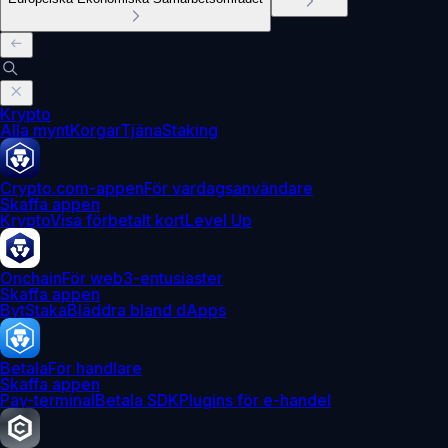
Krypto
Alla mynt
Korgar
Tjäna
Staking
Crypto.com-appen
För vardagsanvändare
Skaffa appen
Krypto
Visa förbetalt kort
Level Up
Onchain
För web3-entusiaster
Skaffa appen
Byt
Staka
Bläddra bland dApps
Betala
För handlare
Skaffa appen
Pay-terminal
Betala SDK
Plugins för e-handel