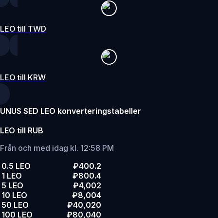
LEO till TWD
LEO till KRW
UNUS SED LEO konverteringstabeller
LEO till RUB
Från och med idag kl. 12:58 PM
0.5 LEO
₽400.2
1 LEO
₽800.4
5 LEO
₽4,002
10 LEO
₽8,004
50 LEO
₽40,020
100 LEO
₽80,040