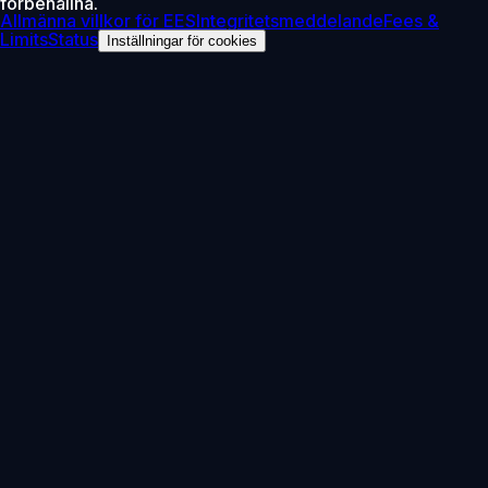
förbehållna.
Allmänna villkor för EES
Integritetsmeddelande
Fees &
Limits
Status
Inställningar för cookies