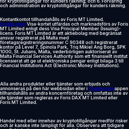
för kryptotillgångar för kunders räkning; och 6. Förvaring
och administration av kryptotillgångar för kunders räkning.
Kontantkontot tillhandahålls av Foris MT Limited.
Crypto.com
Visa-kortet utfärdas och marknadsförs av Foris
MT Limited enligt dess Visa Principal Member (Issuing)-
licens. Foris MT Limited är ett aktiebolag med begränsat
ansvar registrerat på Malta med
företagsregistreringsnummer C 90348 och registrerat
kontor på Level 7, Spinola Park, Triq Mikiel Ang Borg, SPK
1000, St. Julians, Malta, vederbörligen auktoriserat av
Malta Financial Services Authority som ett finansiellt institut
licensierat att ge ut elektroniska pengar enligt bilaga 3 till
Financial Institutions Act (Electronic Money Institutions).
Alla andra produkter eller tjänster som erbjuds och
annonseras på den här webbsidan eller i
Crypto.com
appen
tillhandahålls av andra koncernföretag och omfattas inte av
de tjänster som regleras av Foris DAX MT Limited eller
Foris MT Limited.
Handel med eller innehav av kryptotillgångar medför risker
och är kanske inte lämpligt för alla. Observera att tidigare