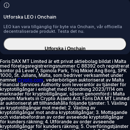
Utforska LEO i Onchain
LEO kan vara tillgänglig för byte via Onchain, vår officiella
decentraliserade produkt. Testa det nu.
Utforska i Onchain
Foris DAX MT Limited är ett privat aktiebolag bildat i Malta
med företagsregistreringsnummer C 88392 och registrerat
kontor på Level 7, Spinola Park, Triq Mikiel Ang Borg, SPK
1000, St. Julians, Malta, som bedriver verksamhet under
namnet
Crypto.com
, vederbörligen auktoriserat av Malta
Financial Services Authority som leverantör av tjänster för
kryptotillgångar i enlighet med förordning 2023/1114 om
marknader för kryptotillgångar, såsom genomförd i Malta
genom Markets in Crypto Assets Act. Foris DAX MT Limited
är auktoriserat att tillhandahålla följande tjänster: 1. Växling
av kryptotillgångar mot medel; 2. Växling av
kryptotillgångar mot andra kryptotillgångar; 3. Mottagande
och vidarebefordran av order avseende kryptotillgångar
för kunders räkning; 4. Utförande av order avseende
kryptotillgångar för kunders räkning; 5. Överföringstjänster