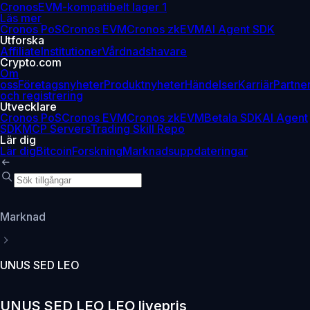
Cronos
EVM-kompatibelt lager 1
Läs mer
Cronos PoS
Cronos EVM
Cronos zkEVM
AI Agent SDK
Utforska
Affiliate
Institutioner
Vårdnadshavare
Crypto.com
Om
oss
Företagsnyheter
Produktnyheter
Händelser
Karriär
Partne
och registrering
Utvecklare
Cronos PoS
Cronos EVM
Cronos zkEVM
Betala SDK
AI Agent
SDK
MCP Servers
Trading Skill Repo
Lär dig
Lär dig
Bitcoin
Forskning
Marknadsuppdateringar
Marknad
UNUS SED LEO
UNUS SED LEO LEO livepris