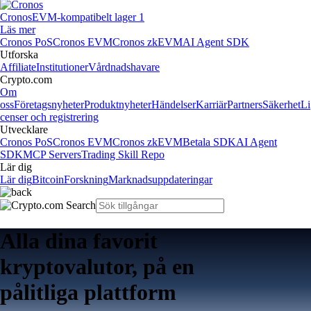
Cronos
EVM-kompatibelt lager 1
Läs mer
Cronos PoS
Cronos EVM
Cronos zkEVM
AI Agent SDK
Utforska
Affiliate
Institutioner
Vårdnadshavare
Crypto.com
Om
oss
Företagsnyheter
Produktnyheter
Händelser
Karriär
Partners
Säkerhet
Li
censer och registrering
Utvecklare
Cronos PoS
Cronos EVM
Cronos zkEVM
Betala SDK
AI Agent
SDK
MCP Servers
Trading Skill Repo
Lär dig
Lär dig
Bitcoin
Forskning
Marknadsuppdateringar
Alla dina favorit
kryptovalutor, på en
pålitliga plattform