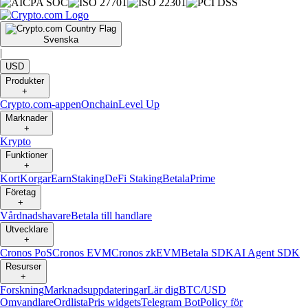
Svenska
|
USD
Produkter
+
Crypto.com-appen
Onchain
Level Up
Marknader
+
Krypto
Funktioner
+
Kort
Korgar
Earn
Staking
DeFi Staking
Betala
Prime
Företag
+
Vårdnadshavare
Betala till handlare
Utvecklare
+
Cronos PoS
Cronos EVM
Cronos zkEVM
Betala SDK
AI Agent SDK
Resurser
+
Forskning
Marknadsuppdateringar
Lär dig
BTC/USD
Omvandlare
Ordlista
Pris widgets
Telegram Bot
Policy för