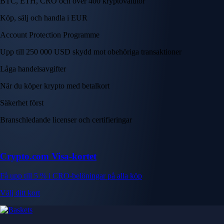
BTC, ETH, CRO och över 400 kryptovalutor
Köp, sälj och handla i EUR
Account Protection Programme
Upp till 250 000 USD skydd mot obehöriga transaktioner
Låga handelsavgifter
När du köper krypto med betalkort
Säkerhet först
Branschledande licenser och certifieringar
Crypto.com Visa-kortet
Få upp till 5 % i CRO-belöningar på alla köp
Välj ditt kort