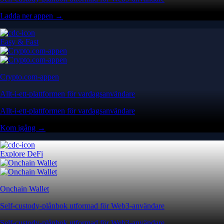
Ladda ner appen →
Easy & Fast
Crypto.com-appen
Allt-i-ett-plattformen för vardagsanvändare
Allt-i-ett-plattformen för vardagsanvändare
Kom igång →
Explore DeFi
Onchain Wallet
Self-custody-plånbok utformad för Web3-användare
Self-custody-plånbok utformad för Web3-användare