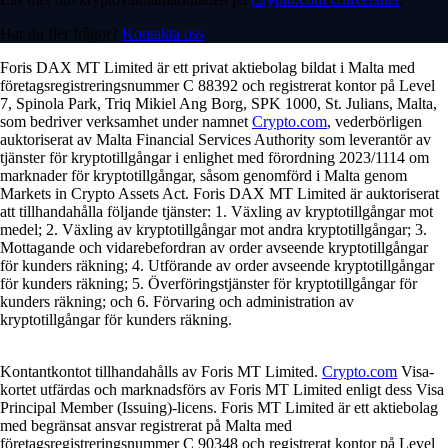
Har du fler frågor?
Kontakta oss
Foris DAX MT Limited är ett privat aktiebolag bildat i Malta med
företagsregistreringsnummer C 88392 och registrerat kontor på Level
7, Spinola Park, Triq Mikiel Ang Borg, SPK 1000, St. Julians, Malta,
som bedriver verksamhet under namnet
Crypto.com
, vederbörligen
auktoriserat av Malta Financial Services Authority som leverantör av
tjänster för kryptotillgångar i enlighet med förordning 2023/1114 om
marknader för kryptotillgångar, såsom genomförd i Malta genom
Markets in Crypto Assets Act. Foris DAX MT Limited är auktoriserat
att tillhandahålla följande tjänster: 1. Växling av kryptotillgångar mot
medel; 2. Växling av kryptotillgångar mot andra kryptotillgångar; 3.
Mottagande och vidarebefordran av order avseende kryptotillgångar
för kunders räkning; 4. Utförande av order avseende kryptotillgångar
för kunders räkning; 5. Överföringstjänster för kryptotillgångar för
kunders räkning; och 6. Förvaring och administration av
kryptotillgångar för kunders räkning.
Kontantkontot tillhandahålls av Foris MT Limited.
Crypto.com
Visa-
kortet utfärdas och marknadsförs av Foris MT Limited enligt dess Visa
Principal Member (Issuing)-licens. Foris MT Limited är ett aktiebolag
med begränsat ansvar registrerat på Malta med
företagsregistreringsnummer C 90348 och registrerat kontor på Level