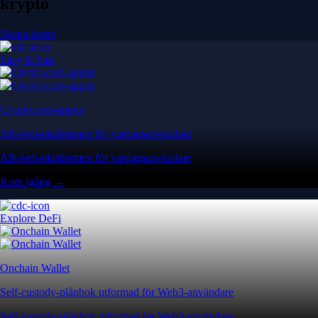
krypto
Skapa konto
Easy & Fast
Crypto.com-appen
Allt-i-ett-plattformen för vardagsanvändare
Allt-i-ett-plattformen för vardagsanvändare
Kom igång →
Explore DeFi
Onchain Wallet
Self-custody-plånbok utformad för Web3-användare
Self-custody-plånbok utformad för Web3-användare