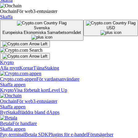
Skaffa
Onchain
För web3-entusiaster
Skaffa
Svenska
USD
Europeiska Ekonomiska Samarbetsområdet
Krypto
Alla mynt
Korgar
Tjäna
Staking
Crypto.com-appen
För vardagsanvändare
Skaffa appen
Krypto
Visa förbetalt kort
Level Up
Onchain
För web3-entusiaster
Skaffa appen
Byt
Staka
Bläddra bland dApps
Betala
För handlare
Skaffa appen
Pay-terminal
Betala SDK
Plugins för e-handel
Förutsägelser