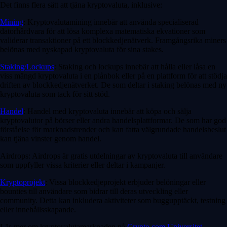
Det finns flera sätt att tjäna kryptovaluta, inklusive:
Mining
: Kryptovalutamining innebär att använda specialiserad
datorhårdvara för att lösa komplexa matematiska ekvationer som
validerar transaktioner på ett blockkedjenätverk. Framgångsrika miners
belönas med nyskapad kryptovaluta för sina stakes.
Staking/Lockups
: Staking och lockups innebär att hålla eller låsa en
viss mängd kryptovaluta i en plånbok eller på en plattform för att stödja
driften av blockkedjenätverket. De som deltar i staking belönas med ny
kryptovaluta som tack för sitt stöd.
Handel
: Handel med kryptovaluta innebär att köpa och sälja
kryptovalutor på börser eller andra handelsplattformar. De som har god
förståelse för marknadstrender och kan fatta välgrundade handelsbeslut
kan tjäna vinster genom handel.
Airdrops: Airdrops är gratis utdelningar av kryptovaluta till användare
som uppfyller vissa kriterier eller deltar i kampanjer.
Kryptoprojekt
: Vissa blockkedjeprojekt erbjuder belöningar eller
bounties till användare som bidrar till deras utveckling eller
community. Detta kan inkludera aktiviteter som buggupptäckt, testning
eller innehållsskapande.
Läs mer om kryptovalutamarknaden på
Crypto.com Universitet
.