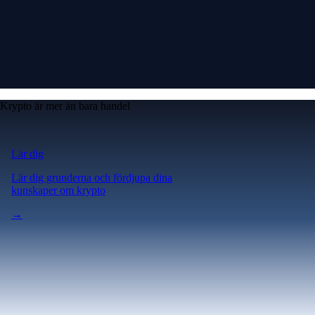
Krypto är mer än bara handel
Lär dig
Lär dig grunderna och fördjupa dina
kunskaper om krypto
→