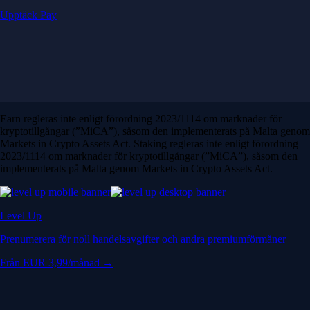
Upptäck Pay
Earn regleras inte enligt förordning 2023/1114 om marknader för
kryptotillgångar (”MiCA”), såsom den implementerats på Malta genom
Markets in Crypto Assets Act. Staking regleras inte enligt förordning
2023/1114 om marknader för kryptotillgångar (”MiCA”), såsom den
implementerats på Malta genom Markets in Crypto Assets Act.
Level Up
Prenumerera för noll handelsavgifter och andra premiumförmåner
Från EUR 3,99/månad →