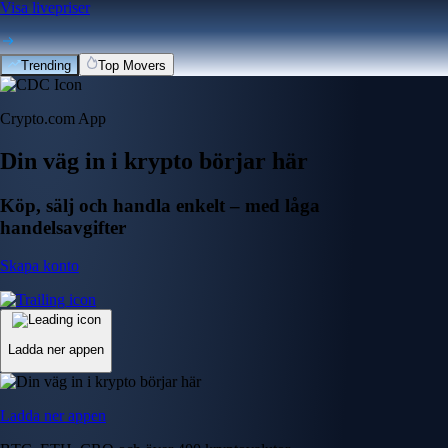
Visa livepriser
Trending
Top Movers
Crypto.com App
Din väg in i krypto börjar här
Köp, sälj och handla enkelt – med låga
handelsavgifter
Skapa konto
Ladda ner appen
Ladda ner appen