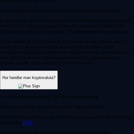
kryptovaluta som du vill köpa.
Ange mängden kryptovaluta att köpa och bekräfta transaktionen.
Kryptovalutan sätts in i kryptoplånboken. Härifrån kan kryptovalutan
överföras till andra kryptoplånböcker eller konverteras tillbaka till
fiatvaluta som stöds och överföras till kontoinnehavarens bankkonto.
Det är viktigt att utföra ordentlig efterforskning och välja en ansedd
plattform för att köpa och lagra kryptovalutor. Crypto.com är
exempelvis engagerat i säkerhet och regelefterlevnad, och innehar ett
stort antal säkerhetscertifieringar, regulatoriska registreringar och
licenser globalt, samt verifierad Proof of Reserves.
Hur handlar man kryptovaluta?
För att handla kryptovaluta, följ dessa allmänna steg:
Välj en kryptobörs som stödjer handel i din jurisdiktion.
Skapa ett konto på den valda plattformen och genomför ID-verifiering,
även kallad
KYC
.
Sätt in pengar på det nyskapade kontot med en accepterad