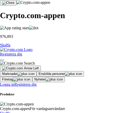
Crypto.com-appen
976,893
Skaffa
Registrera dig
Marknader
Enskilda personer
Företag
Nyheter
Logga in
Registrera dig
Produkter
Crypto.com-appen
För vardagsanvändare