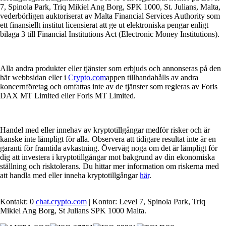
7, Spinola Park, Triq Mikiel Ang Borg, SPK 1000, St. Julians, Malta,
vederbörligen auktoriserat av Malta Financial Services Authority som
ett finansiellt institut licensierat att ge ut elektroniska pengar enligt
bilaga 3 till Financial Institutions Act (Electronic Money Institutions).
Alla andra produkter eller tjänster som erbjuds och annonseras på den
här webbsidan eller i
Crypto.com
appen tillhandahålls av andra
koncernföretag och omfattas inte av de tjänster som regleras av Foris
DAX MT Limited eller Foris MT Limited.
Handel med eller innehav av kryptotillgångar medför risker och är
kanske inte lämpligt för alla. Observera att tidigare resultat inte är en
garanti för framtida avkastning. Överväg noga om det är lämpligt för
dig att investera i kryptotillgångar mot bakgrund av din ekonomiska
ställning och risktolerans. Du hittar mer information om riskerna med
att handla med eller inneha kryptotillgångar
här
.
Kontakt: 0
chat.crypto.com
| Kontor: Level 7, Spinola Park, Triq
Mikiel Ang Borg, St Julians SPK 1000 Malta.