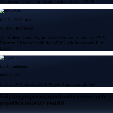
Det betrodda valet för kryptoanvändare sedan 2016
MiCA-, EMD- och
MiFID II-licensierad
Auktoriserad som Crypto-Asset Service Provider (CASP),
Electronic Money Institution (EMI) och Investment Firm
(CIF)
EUR-insättningar
utan avgifter
Sätt in EUR direkt via SEPA och Apple/Google Pay
Följ kryptopriser, marknadsrörelser och
populära tokens i realtid