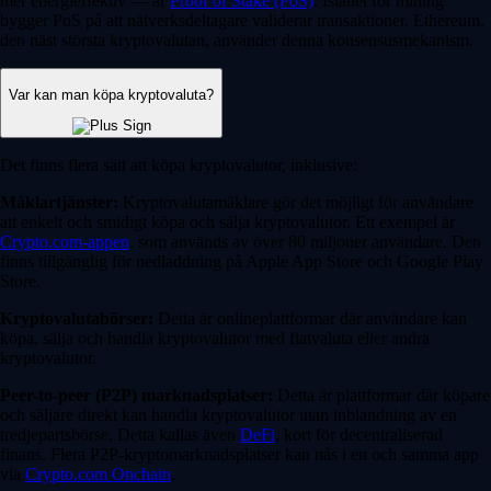
mer energieffektiv — är
Proof of Stake (PoS)
. Istället för mining
bygger PoS på att nätverksdeltagare validerar transaktioner. Ethereum,
den näst största kryptovalutan, använder denna konsensusmekanism.
Var kan man köpa kryptovaluta?
Det finns flera sätt att köpa kryptovalutor, inklusive:
Mäklartjänster:
Kryptovalutamäklare gör det möjligt för användare
att enkelt och smidigt köpa och sälja kryptovalutor. Ett exempel är
Crypto.com-appen
, som används av över 80 miljoner användare. Den
finns tillgänglig för nedladdning på Apple App Store och Google Play
Store.
Kryptovalutabörser:
Detta är onlineplattformar där användare kan
köpa, sälja och handla kryptovalutor med fiatvaluta eller andra
kryptovalutor.
Peer-to-peer (P2P) marknadsplatser:
Detta är plattformar där köpare
och säljare direkt kan handla kryptovalutor utan inblandning av en
tredjepartsbörse. Detta kallas även
DeFi
, kort för decentraliserad
finans. Flera P2P-kryptomarknadsplatser kan nås i en och samma app
via
Crypto.com Onchain
.