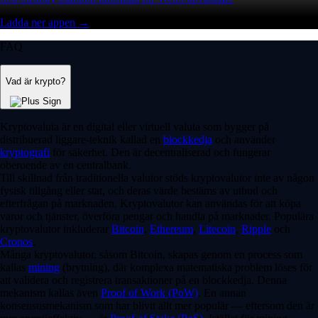
Ladda ner appen →
FAQ
Vad är krypto?
Kryptovaluta är en digital eller virtuell valuta som bygger på
distribuerad liggare-teknik kallad en
blockkedja
och använder
kryptografi
för säkerhet. Den är decentraliserad och fungerar
oberoende av en centralbank.
Till skillnad från traditionella valutor stöds kryptovalutor inte av någon
fysisk tillgång eller stat, och deras värde bestäms av utbud och
efterfrågan på marknaden. Kryptovalutor kan användas för att köpa
varor och tjänster, överföra pengar och handla på marknader. Populära
kryptovalutor inkluderar
Bitcoin
,
Ethereum
,
Litecoin
,
Ripple
och
Cronos
.
Många kryptovalutor, såsom Bitcoin, skapas genom en process som
kallas
mining
(brytning), där komplexa matematiska problem löses för
att validera och registrera transaktioner på en blockkedja. Denna
mekanism kallas även
Proof of Work (PoW)
. En annan
konsensusmekanism som har blivit allt mer populär — eftersom den är