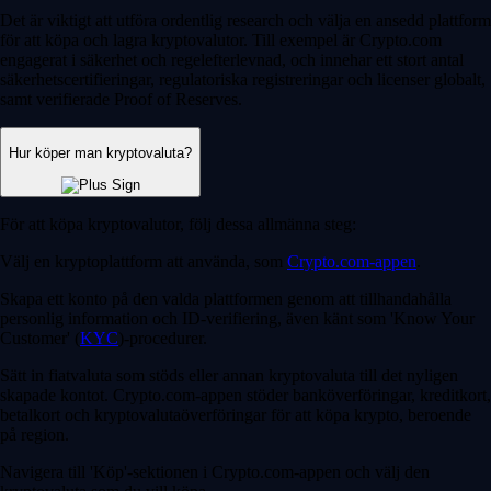
Det är viktigt att utföra ordentlig research och välja en ansedd plattform
för att köpa och lagra kryptovalutor. Till exempel är Crypto.com
engagerat i säkerhet och regelefterlevnad, och innehar ett stort antal
säkerhetscertifieringar, regulatoriska registreringar och licenser globalt,
samt verifierade Proof of Reserves.
Hur köper man kryptovaluta?
För att köpa kryptovalutor, följ dessa allmänna steg:
Välj en kryptoplattform att använda, som
Crypto.com-appen
.
Skapa ett konto på den valda plattformen genom att tillhandahålla
personlig information och ID-verifiering, även känt som 'Know Your
Customer' (
KYC
)-procedurer.
Sätt in fiatvaluta som stöds eller annan kryptovaluta till det nyligen
skapade kontot. Crypto.com-appen stöder banköverföringar, kreditkort,
betalkort och kryptovalutaöverföringar för att köpa krypto, beroende
på region.
Navigera till 'Köp'-sektionen i Crypto.com-appen och välj den