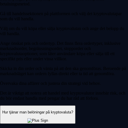
betalningsmetod.
Gå till handelssektionen på plattformen och välj det kryptovalutapar
som du vill handla.
Välj om du vill köpa eller sälja kryptovalutan och ange det belopp du
vill handla.
Ange önskat pris och ordertyp. Det finns flera ordertyper, inklusive
marknadsorder, begränsningsorder, stopporder och
kryptovalutaoptioner, som låter användare köpa eller sälja till ett
specifikt pris eller under vissa villkor.
Skicka in din order och vänta på att den ska genomföras. Beroende på
marknadsläget kan ordern fyllas direkt eller ta tid att genomföra.
Övervaka dina affärer och justera din strategi vid behov.
Det är viktigt att notera att handel med kryptovalutor innebär risk, och
du bör endast handla med pengar du har råd att förlora.
Hur tjänar man belöningar på kryptovaluta?