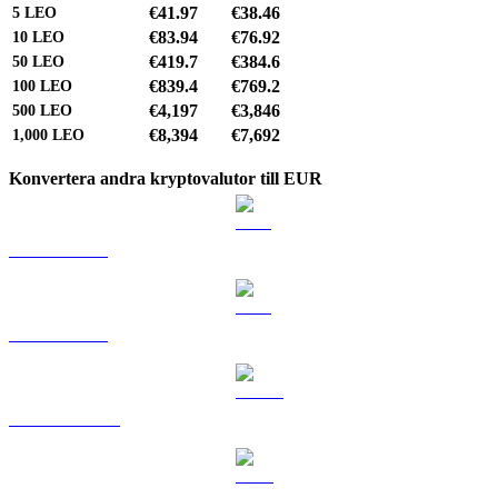
€41.97
€38.46
5
LEO
€83.94
€76.92
10
LEO
€419.7
€384.6
50
LEO
€839.4
€769.2
100
LEO
€4,197
€3,846
500
LEO
€8,394
€7,692
1,000
LEO
Konvertera andra kryptovalutor till EUR
BTC till EUR
ETH till EUR
USDT till EUR