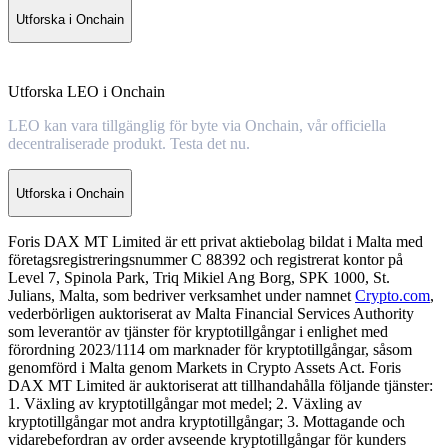
Utforska i Onchain
Utforska LEO i Onchain
LEO kan vara tillgänglig för byte via Onchain, vår officiella
decentraliserade produkt. Testa det nu.
Utforska i Onchain
Foris DAX MT Limited är ett privat aktiebolag bildat i Malta med
företagsregistreringsnummer C 88392 och registrerat kontor på
Level 7, Spinola Park, Triq Mikiel Ang Borg, SPK 1000, St.
Julians, Malta, som bedriver verksamhet under namnet
Crypto.com
,
vederbörligen auktoriserat av Malta Financial Services Authority
som leverantör av tjänster för kryptotillgångar i enlighet med
förordning 2023/1114 om marknader för kryptotillgångar, såsom
genomförd i Malta genom Markets in Crypto Assets Act. Foris
DAX MT Limited är auktoriserat att tillhandahålla följande tjänster:
1. Växling av kryptotillgångar mot medel; 2. Växling av
kryptotillgångar mot andra kryptotillgångar; 3. Mottagande och
vidarebefordran av order avseende kryptotillgångar för kunders