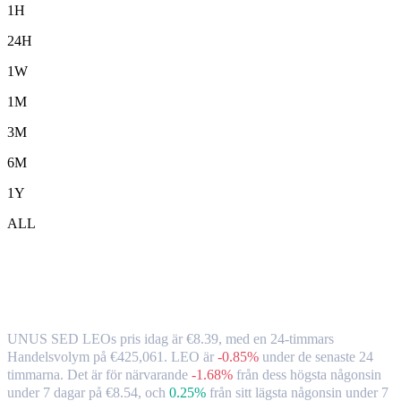
1H
24H
1W
1M
3M
6M
1Y
ALL
UNUS SED LEO ( LEO ) till EUR
växelkurs och marknadsdata
UNUS SED LEOs pris idag är €8.39, med en 24-timmars
Handelsvolym på €425,061. LEO är
-0.85%
under de senaste 24
timmarna.
Det är för närvarande
-1.68%
från dess högsta någonsin
under 7 dagar på €8.54,
och
0.25%
från sitt lägsta någonsin under 7