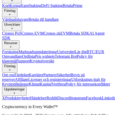
+
Kort
Korgar
Earn
Staking
DeFi Staking
Betala
Prime
Företag
+
Vårdnadshavare
Betala till handlare
Utvecklare
+
Cronos PoS
Cronos EVM
Cronos zkEVM
Betala SDK
AI Agent
SDK
Resurser
+
Forskning
Marknadsuppdateringar
Universitet
Lär dig
BTC/EUR
Omvandlare
Ordlista
Pris widgets
Telegram Bot
Policy för
klagomål
Support
Kryptoöversikt
Företag
+
Om oss
Färdplan
Karriärer
Partners
Säkerhet
Bevis på
reserver
Affiliate
Licenser och registreringar
Utforsknings-hub för
Kryptotillgångar
Klimat
Kapital
Verifiera
Policy för intressekonflikter
Uppdateringar
+
X
Produktnyheter
Händelser
Reddit
Discord
Instagram
Facebook
Linkedi
Cryptocurrency in Every Wallet™