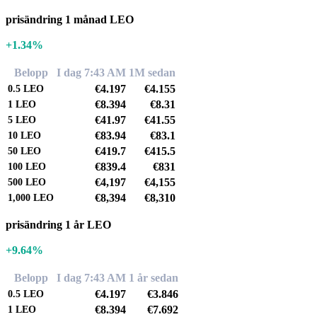
prisändring 1 månad LEO
+1.34%
Belopp
I dag 7:43 AM
1M sedan
€4.197
€4.155
0.5
LEO
€8.394
€8.31
1
LEO
€41.97
€41.55
5
LEO
€83.94
€83.1
10
LEO
€419.7
€415.5
50
LEO
€839.4
€831
100
LEO
€4,197
€4,155
500
LEO
€8,394
€8,310
1,000
LEO
prisändring 1 år LEO
+9.64%
Belopp
I dag 7:43 AM
1 år sedan
€4.197
€3.846
0.5
LEO
€8.394
€7.692
1
LEO