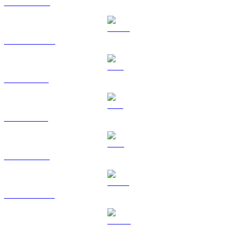
BNB till EUR
USDC till EUR
XRP till EUR
SOL till EUR
TRX till EUR
HYPE till EUR