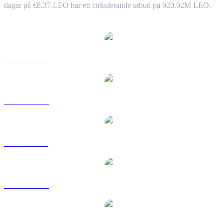
dagar på €8.37.
LEO har ett cirkulerande utbud på 920.02M LEO.
Populära konverteringspar UNUS SED LEO
LEO till USD
LEO till AUD
LEO till BRL
LEO till CAD