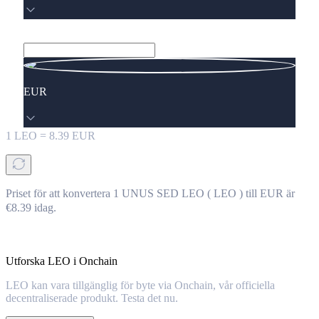
EUR
1
LEO
=
8.39
EUR
Priset för att konvertera 1 UNUS SED LEO ( LEO ) till EUR är
€8.39 idag.
Utforska LEO i Onchain
LEO kan vara tillgänglig för byte via Onchain, vår officiella
decentraliserade produkt. Testa det nu.