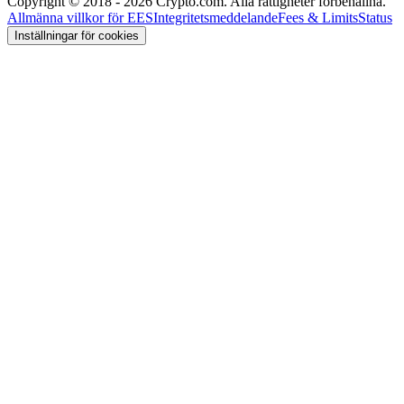
Copyright © 2018 - 2026 Crypto.com. Alla rättigheter förbehållna.
Allmänna villkor för EES
Integritetsmeddelande
Fees & Limits
Status
Inställningar för cookies