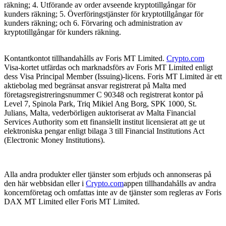
räkning; 4. Utförande av order avseende kryptotillgångar för
kunders räkning; 5. Överföringstjänster för kryptotillgångar för
kunders räkning; och 6. Förvaring och administration av
kryptotillgångar för kunders räkning.
Kontantkontot tillhandahålls av Foris MT Limited.
Crypto.com
Visa-kortet utfärdas och marknadsförs av Foris MT Limited enligt
dess Visa Principal Member (Issuing)-licens. Foris MT Limited är ett
aktiebolag med begränsat ansvar registrerat på Malta med
företagsregistreringsnummer C 90348 och registrerat kontor på
Level 7, Spinola Park, Triq Mikiel Ang Borg, SPK 1000, St.
Julians, Malta, vederbörligen auktoriserat av Malta Financial
Services Authority som ett finansiellt institut licensierat att ge ut
elektroniska pengar enligt bilaga 3 till Financial Institutions Act
(Electronic Money Institutions).
Alla andra produkter eller tjänster som erbjuds och annonseras på
den här webbsidan eller i
Crypto.com
appen tillhandahålls av andra
koncernföretag och omfattas inte av de tjänster som regleras av Foris
DAX MT Limited eller Foris MT Limited.