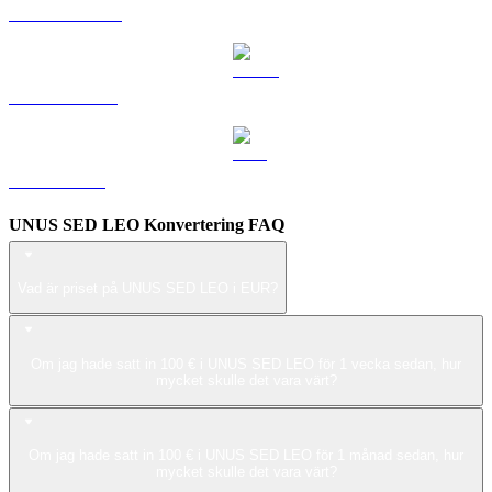
DOGE till EUR
USDS till EUR
ZEC till EUR
UNUS SED LEO Konvertering FAQ
Vad är priset på UNUS SED LEO i EUR?
Om jag hade satt in 100 € i UNUS SED LEO för 1 vecka sedan, hur
mycket skulle det vara värt?
Om jag hade satt in 100 € i UNUS SED LEO för 1 månad sedan, hur
mycket skulle det vara värt?