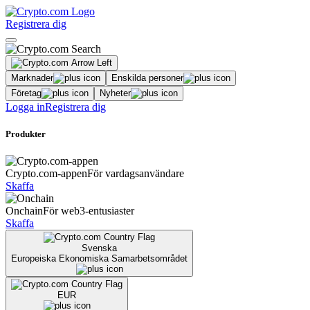
Registrera dig
Marknader
Enskilda personer
Företag
Nyheter
Logga in
Registrera dig
Produkter
Crypto.com-appen
För vardagsanvändare
Skaffa
Onchain
För web3-entusiaster
Skaffa
Svenska
Europeiska Ekonomiska Samarbetsområdet
EUR