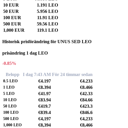
10 EUR
1.191 LEO
50 EUR
5.956 LEO
100 EUR
11.91 LEO
500 EUR
59.56 LEO
1,000 EUR
119.1 LEO
Historisk prisförändring för UNUS SED LEO
prisändring 1 dag LEO
-0.85%
Belopp
I dag 7:43 AM
För 24 timmar sedan
€4.197
€4.233
0.5
LEO
€8.394
€8.466
1
LEO
€41.97
€42.33
5
LEO
€83.94
€84.66
10
LEO
€419.7
€423.3
50
LEO
€839.4
€846.6
100
LEO
€4,197
€4,233
500
LEO
€8,394
€8,466
1,000
LEO