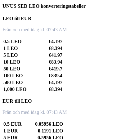
UNUS SED LEO konverteringstabeller
LEO till EUR
Från och med idag kl. 07:43 AM
0.5 LEO
€4.197
1 LEO
€8.394
5 LEO
€41.97
10 LEO
€83.94
50 LEO
€419.7
100 LEO
€839.4
500 LEO
€4,197
1,000 LEO
€8,394
EUR till LEO
Från och med idag kl. 07:43 AM
0.5 EUR
0.05956 LEO
1 EUR
0.1191 LEO
5 EUR
0.5956 LEO