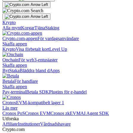
Krypto
Alla mynt
Korgar
Tjäna
Staking
Crypto.com-appen
För vardagsanvändare
Skaffa appen
Krypto
Visa förbetalt kort
Level Up
Onchain
För web3-entusiaster
Skaffa appen
Byt
Staka
Bläddra bland dApps
Betala
För handlare
Skaffa appen
Pay-terminal
Betala SDK
Plugins för e-handel
Cronos
EVM-kompatibelt lager 1
Läs mer
Cronos PoS
Cronos EVM
Cronos zkEVM
AI Agent SDK
Utforska
Affiliate
Institutioner
Vårdnadshavare
Crypto.com