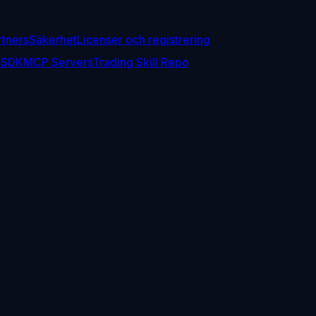
rtners
Säkerhet
Licenser och registrering
 SDK
MCP Servers
Trading Skill Repo