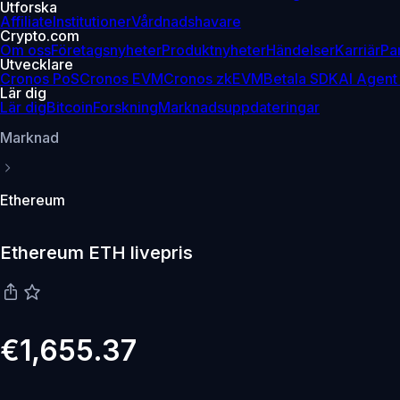
Utforska
Affiliate
Institutioner
Vårdnadshavare
Crypto.com
Om oss
Företagsnyheter
Produktnyheter
Händelser
Karriär
Pa
Utvecklare
Cronos PoS
Cronos EVM
Cronos zkEVM
Betala SDK
AI Agent
Lär dig
Lär dig
Bitcoin
Forskning
Marknadsuppdateringar
Marknad
Ethereum
Ethereum ETH livepris
€1,655.37