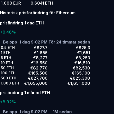
1,000 EUR
0.6041 ETH
Historisk prisförändring för Ethereum
prisändring 1 dag ETH
+0.48%
Belopp
I dag 9:02 PM
För 24 timmar sedan
€827.7
€825.3
0.5
ETH
€1,655
€1,651
1
ETH
€8,277
€8,253
5
ETH
€16,550
€16,510
10
ETH
€82,770
€82,530
50
ETH
€165,500
€165,100
100
ETH
€827,700
€825,300
500
ETH
€1,655,000
€1,651,000
1,000
ETH
prisändring 1 månad ETH
+8.92%
Belopp
I dag 9:02 PM
1M sedan