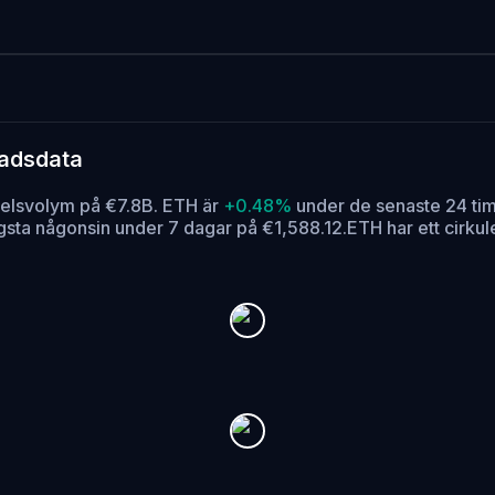
nadsdata
delsvolym på €7.8B. ETH är
+0.48%
under de senaste 24 ti
lägsta någonsin under 7 dagar på €1,588.12.
ETH har ett cirk