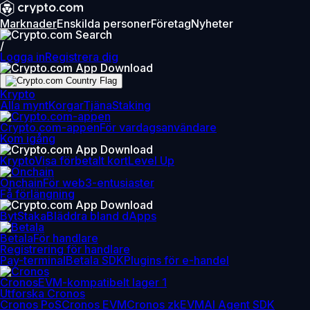
Marknader
Enskilda personer
Företag
Nyheter
/
Logga in
Registrera dig
Krypto
Alla mynt
Korgar
Tjäna
Staking
Crypto.com-appen
För vardagsanvändare
Kom igång
Krypto
Visa förbetalt kort
Level Up
Onchain
För web3-entusiaster
Få förlängning
Byt
Staka
Bläddra bland dApps
Betala
För handlare
Registrering för handlare
Pay-terminal
Betala SDK
Plugins för e-handel
Cronos
EVM-kompatibelt lager 1
Utforska Cronos
Cronos PoS
Cronos EVM
Cronos zkEVM
AI Agent SDK