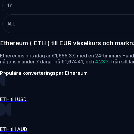
1Y
ALL
Ethereum ( ETH ) till EUR växelkurs och mark
Ethereums pris idag är €1,655.37, med en 24-timmars Han
någonsin under 7 dagar på €1,674.41,
och
4.23%
från sitt 
Populära konverteringspar Ethereum
ETH till USD
ETH till AUD