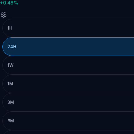
+0.48%
1H
24H
1W
1M
3M
6M