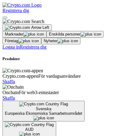
Registrera dig
Marknader
Enskilda personer
Företag
Nyheter
Logga in
Registrera dig
Produkter
Crypto.com-appen
För vardagsanvändare
Skaffa
Onchain
För web3-entusiaster
Skaffa
Svenska
Europeiska Ekonomiska Samarbetsområdet
AUD