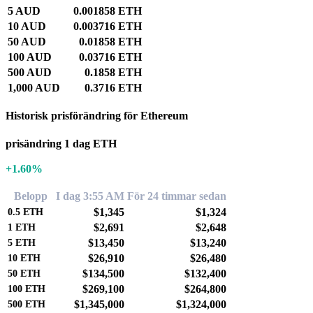
5 AUD
0.001858 ETH
10 AUD
0.003716 ETH
50 AUD
0.01858 ETH
100 AUD
0.03716 ETH
500 AUD
0.1858 ETH
1,000 AUD
0.3716 ETH
Historisk prisförändring för Ethereum
prisändring 1 dag ETH
+1.60%
Belopp
I dag 3:55 AM
För 24 timmar sedan
$1,345
$1,324
0.5
ETH
$2,691
$2,648
1
ETH
$13,450
$13,240
5
ETH
$26,910
$26,480
10
ETH
$134,500
$132,400
50
ETH
$269,100
$264,800
100
ETH
$1,345,000
$1,324,000
500
ETH