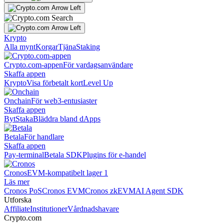
Krypto
Alla mynt
Korgar
Tjäna
Staking
Crypto.com-appen
För vardagsanvändare
Skaffa appen
Krypto
Visa förbetalt kort
Level Up
Onchain
För web3-entusiaster
Skaffa appen
Byt
Staka
Bläddra bland dApps
Betala
För handlare
Skaffa appen
Pay-terminal
Betala SDK
Plugins för e-handel
Cronos
EVM-kompatibelt lager 1
Läs mer
Cronos PoS
Cronos EVM
Cronos zkEVM
AI Agent SDK
Utforska
Affiliate
Institutioner
Vårdnadshavare
Crypto.com