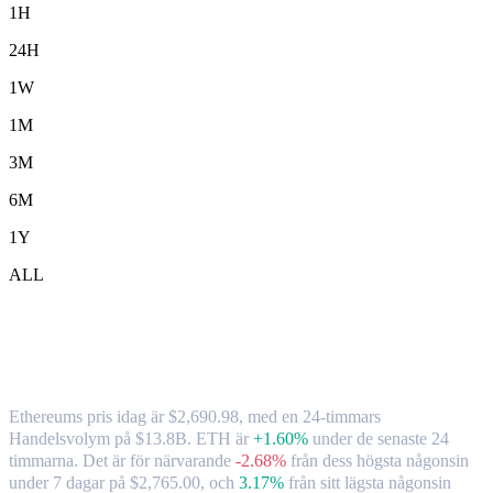
1H
24H
1W
1M
3M
6M
1Y
ALL
Ethereum ( ETH ) till AUD växelkurs och
marknadsdata
Ethereums pris idag är $2,690.98, med en 24-timmars
Handelsvolym på $13.8B. ETH är
+1.60%
under de senaste 24
timmarna.
Det är för närvarande
-2.68%
från dess högsta någonsin
under 7 dagar på $2,765.00,
och
3.17%
från sitt lägsta någonsin