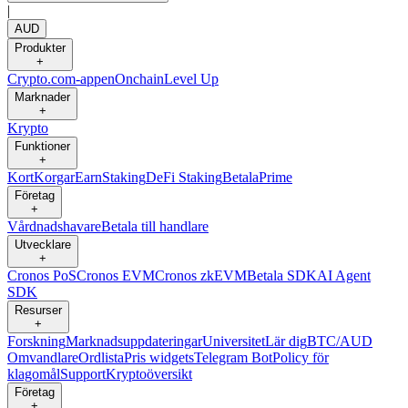
|
AUD
Produkter
+
Crypto.com-appen
Onchain
Level Up
Marknader
+
Krypto
Funktioner
+
Kort
Korgar
Earn
Staking
DeFi Staking
Betala
Prime
Företag
+
Vårdnadshavare
Betala till handlare
Utvecklare
+
Cronos PoS
Cronos EVM
Cronos zkEVM
Betala SDK
AI Agent
SDK
Resurser
+
Forskning
Marknadsuppdateringar
Universitet
Lär dig
BTC/AUD
Omvandlare
Ordlista
Pris widgets
Telegram Bot
Policy för
klagomål
Support
Kryptoöversikt
Företag
+