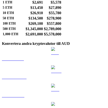
$2,691
$5,578
1
ETH
$13,450
$27,890
5
ETH
$26,910
$55,780
10
ETH
$134,500
$278,900
50
ETH
$269,100
$557,800
100
ETH
$1,345,000
$2,789,000
500
ETH
$2,691,000
$5,578,000
1,000
ETH
Konvertera andra kryptovalutor till AUD
BTC till AUD
USDT till AUD
BNB till AUD