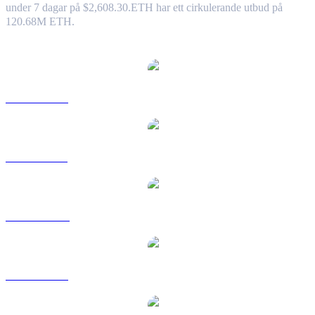
under 7 dagar på $2,608.30.
ETH har ett cirkulerande utbud på
120.68M ETH.
Populära konverteringspar Ethereum
ETH till USD
ETH till BRL
ETH till CAD
ETH till EUR