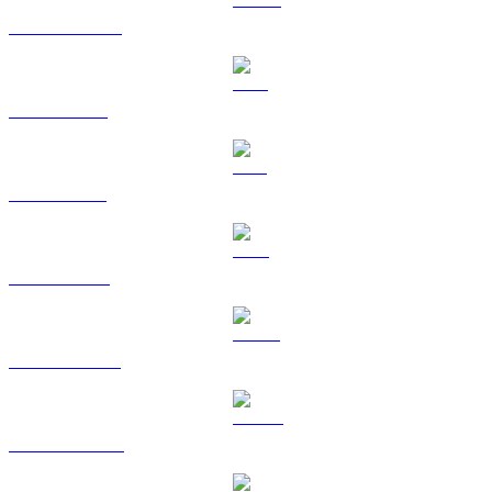
USDC till AUD
XRP till AUD
SOL till AUD
TRX till AUD
HYPE till AUD
DOGE till AUD