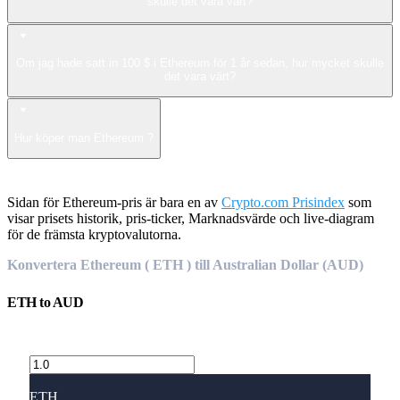
skulle det vara värt?
Om jag hade satt in 100 $ i Ethereum för 1 år sedan, hur mycket skulle
det vara värt?
Hur köper man Ethereum ?
Sidan för Ethereum-pris är bara en av
Crypto.com Prisindex
som
visar prisets historik, pris-ticker, Marknadsvärde och live-diagram
för de främsta kryptovalutorna.
Konvertera Ethereum ( ETH ) till Australian Dollar (AUD)
ETH
to
AUD
ETH