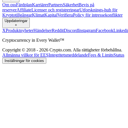
Om oss
Färdplan
Karriärer
Partners
Säkerhet
Bevis på
reserver
Affiliate
Licenser och registreringar
Utforsknings-hub för
Kryptotillgångar
Klimat
Kapital
Verifiera
Policy för intressekonflikter
Uppdateringar
+
X
Produktnyheter
Händelser
Reddit
Discord
Instagram
Facebook
Linkedi
Cryptocurrency in Every Wallet™
Copyright © 2018 - 2026 Crypto.com. Alla rättigheter förbehållna.
Allmänna villkor för EES
Integritetsmeddelande
Fees & Limits
Status
Inställningar för cookies