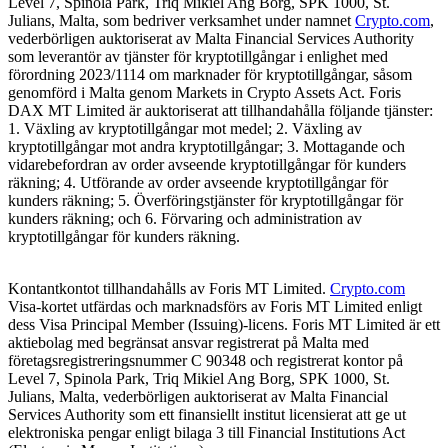
Level 7, Spinola Park, Triq Mikiel Ang Borg, SPK 1000, St.
Julians, Malta, som bedriver verksamhet under namnet
Crypto.com
,
vederbörligen auktoriserat av Malta Financial Services Authority
som leverantör av tjänster för kryptotillgångar i enlighet med
förordning 2023/1114 om marknader för kryptotillgångar, såsom
genomförd i Malta genom Markets in Crypto Assets Act. Foris
DAX MT Limited är auktoriserat att tillhandahålla följande tjänster:
1. Växling av kryptotillgångar mot medel; 2. Växling av
kryptotillgångar mot andra kryptotillgångar; 3. Mottagande och
vidarebefordran av order avseende kryptotillgångar för kunders
räkning; 4. Utförande av order avseende kryptotillgångar för
kunders räkning; 5. Överföringstjänster för kryptotillgångar för
kunders räkning; och 6. Förvaring och administration av
kryptotillgångar för kunders räkning.
Kontantkontot tillhandahålls av Foris MT Limited.
Crypto.com
Visa-kortet utfärdas och marknadsförs av Foris MT Limited enligt
dess Visa Principal Member (Issuing)-licens. Foris MT Limited är ett
aktiebolag med begränsat ansvar registrerat på Malta med
företagsregistreringsnummer C 90348 och registrerat kontor på
Level 7, Spinola Park, Triq Mikiel Ang Borg, SPK 1000, St.
Julians, Malta, vederbörligen auktoriserat av Malta Financial
Services Authority som ett finansiellt institut licensierat att ge ut
elektroniska pengar enligt bilaga 3 till Financial Institutions Act