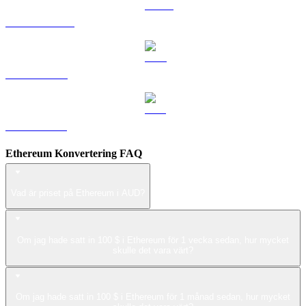
USDS till AUD
LEO till AUD
ZEC till AUD
Ethereum Konvertering FAQ
Vad är priset på Ethereum i AUD?
Om jag hade satt in 100 $ i Ethereum för 1 vecka sedan, hur mycket
skulle det vara värt?
Om jag hade satt in 100 $ i Ethereum för 1 månad sedan, hur mycket