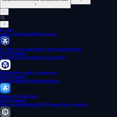
Krypto
Alla mynt
Korgar
Tjäna
Staking
Crypto.com-appen
För vardagsanvändare
Skaffa appen
Krypto
Visa förbetalt kort
Level Up
Onchain
För web3-entusiaster
Skaffa appen
Byt
Staka
Bläddra bland dApps
Betala
För handlare
Skaffa appen
Pay-terminal
Betala SDK
Plugins för e-handel