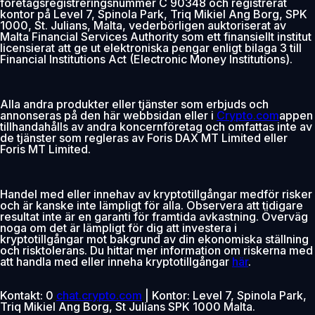
företagsregistreringsnummer C 90348 och registrerat
kontor på Level 7, Spinola Park, Triq Mikiel Ang Borg, SPK
1000, St. Julians, Malta, vederbörligen auktoriserat av
Malta Financial Services Authority som ett finansiellt institut
licensierat att ge ut elektroniska pengar enligt bilaga 3 till
Financial Institutions Act (Electronic Money Institutions).
Alla andra produkter eller tjänster som erbjuds och
annonseras på den här webbsidan eller i
Crypto.com
appen
tillhandahålls av andra koncernföretag och omfattas inte av
de tjänster som regleras av Foris DAX MT Limited eller
Foris MT Limited.
Handel med eller innehav av kryptotillgångar medför risker
och är kanske inte lämpligt för alla. Observera att tidigare
resultat inte är en garanti för framtida avkastning. Överväg
noga om det är lämpligt för dig att investera i
kryptotillgångar mot bakgrund av din ekonomiska ställning
och risktolerans. Du hittar mer information om riskerna med
att handla med eller inneha kryptotillgångar
här
.
Kontakt: 0
chat.crypto.com
| Kontor: Level 7, Spinola Park,
Triq Mikiel Ang Borg, St Julians SPK 1000 Malta.