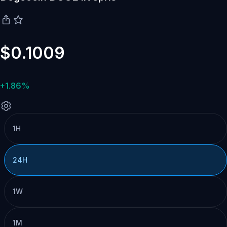
$0.1009
+1.86%
1H
24H
1W
1M