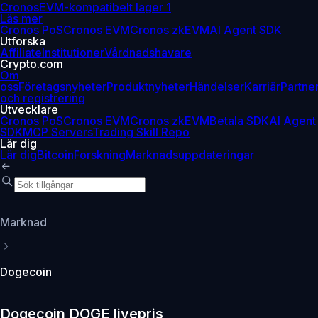
Cronos
EVM-kompatibelt lager 1
Läs mer
Cronos PoS
Cronos EVM
Cronos zkEVM
AI Agent SDK
Utforska
Affiliate
Institutioner
Vårdnadshavare
Crypto.com
Om
oss
Företagsnyheter
Produktnyheter
Händelser
Karriär
Partne
och registrering
Utvecklare
Cronos PoS
Cronos EVM
Cronos zkEVM
Betala SDK
AI Agent
SDK
MCP Servers
Trading Skill Repo
Lär dig
Lär dig
Bitcoin
Forskning
Marknadsuppdateringar
Marknad
Dogecoin
Dogecoin DOGE livepris