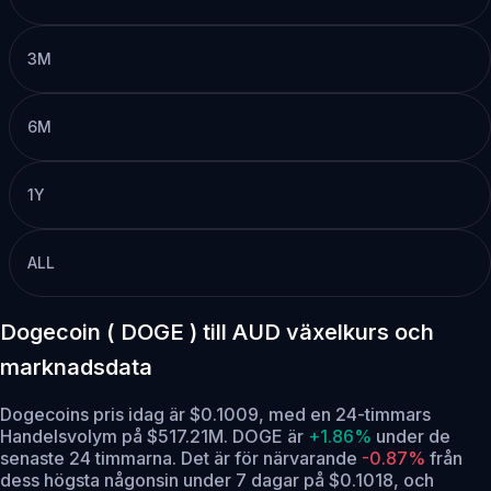
3M
6M
1Y
ALL
Dogecoin ( DOGE ) till AUD växelkurs och
marknadsdata
Dogecoins pris idag är $0.1009, med en 24-timmars
Handelsvolym på $517.21M. DOGE är
+1.86%
under de
senaste 24 timmarna.
Det är för närvarande
-0.87%
från
dess högsta någonsin under 7 dagar på $0.1018,
och