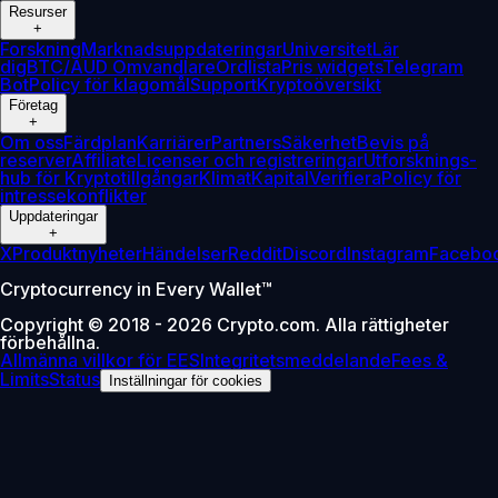
Resurser
+
Forskning
Marknadsuppdateringar
Universitet
Lär
dig
BTC/AUD Omvandlare
Ordlista
Pris widgets
Telegram
Bot
Policy för klagomål
Support
Kryptoöversikt
Företag
+
Om oss
Färdplan
Karriärer
Partners
Säkerhet
Bevis på
reserver
Affiliate
Licenser och registreringar
Utforsknings-
hub för Kryptotillgångar
Klimat
Kapital
Verifiera
Policy för
intressekonflikter
Uppdateringar
+
X
Produktnyheter
Händelser
Reddit
Discord
Instagram
Facebo
Cryptocurrency in Every Wallet™
Copyright © 2018 - 2026 Crypto.com. Alla rättigheter
förbehållna.
Allmänna villkor för EES
Integritetsmeddelande
Fees &
Limits
Status
Inställningar för cookies