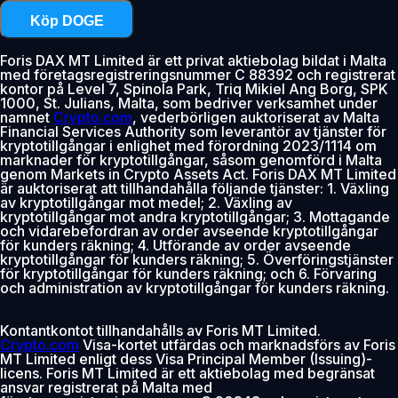
Köp DOGE
Foris DAX MT Limited är ett privat aktiebolag bildat i Malta
med företagsregistreringsnummer C 88392 och registrerat
kontor på Level 7, Spinola Park, Triq Mikiel Ang Borg, SPK
1000, St. Julians, Malta, som bedriver verksamhet under
namnet
Crypto.com
, vederbörligen auktoriserat av Malta
Financial Services Authority som leverantör av tjänster för
kryptotillgångar i enlighet med förordning 2023/1114 om
marknader för kryptotillgångar, såsom genomförd i Malta
genom Markets in Crypto Assets Act. Foris DAX MT Limited
är auktoriserat att tillhandahålla följande tjänster: 1. Växling
av kryptotillgångar mot medel; 2. Växling av
kryptotillgångar mot andra kryptotillgångar; 3. Mottagande
och vidarebefordran av order avseende kryptotillgångar
för kunders räkning; 4. Utförande av order avseende
kryptotillgångar för kunders räkning; 5. Överföringstjänster
för kryptotillgångar för kunders räkning; och 6. Förvaring
och administration av kryptotillgångar för kunders räkning.
Kontantkontot tillhandahålls av Foris MT Limited.
Crypto.com
Visa-kortet utfärdas och marknadsförs av Foris
MT Limited enligt dess Visa Principal Member (Issuing)-
licens. Foris MT Limited är ett aktiebolag med begränsat
ansvar registrerat på Malta med