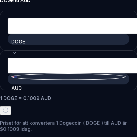
DOGE
to
AUD
DOGE
AUD
1
DOGE
=
0.1009
AUD
Priset för att konvertera 1 Dogecoin ( DOGE ) till AUD är
$0.1009 idag.