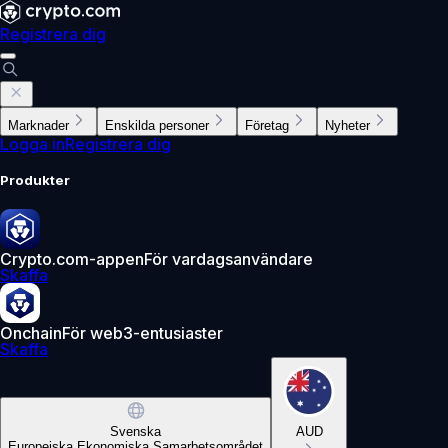
Registrera dig
Marknader
Enskilda personer
Företag
Nyheter
Logga in
Registrera dig
Produkter
Crypto.com-appen
För vardagsanvändare
Skaffa
Onchain
För web3-entusiaster
Skaffa
Svenska
AUD
Europeiska Ekonomiska Samarbetsområdet