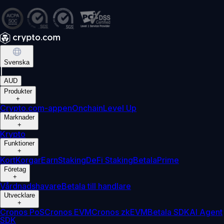
Svenska
|
AUD
Produkter
+
Crypto.com-appen
Onchain
Level Up
Marknader
+
Krypto
Funktioner
+
Kort
Korgar
Earn
Staking
DeFi Staking
Betala
Prime
Företag
+
Vårdnadshavare
Betala till handlare
Utvecklare
+
Cronos PoS
Cronos EVM
Cronos zkEVM
Betala SDK
AI Agent
SDK