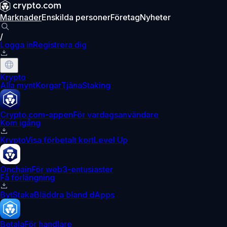
Marknader
Enskilda personer
Företag
Nyheter
/
Logga in
Registrera dig
Krypto
Alla mynt
Korgar
Tjäna
Staking
Crypto.com-appen
För vardagsanvändare
Kom igång
Krypto
Visa förbetalt kort
Level Up
Onchain
För web3-entusiaster
Få förlängning
Byt
Staka
Bläddra bland dApps
Betala
För handlare