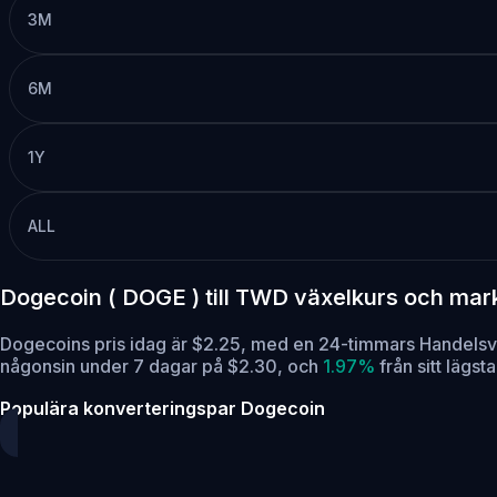
3M
6M
1Y
ALL
Dogecoin ( DOGE ) till TWD växelkurs och ma
Dogecoins pris idag är $2.25, med en 24-timmars Handels
någonsin under 7 dagar på $2.30,
och
1.97%
från sitt lägs
Populära konverteringspar Dogecoin