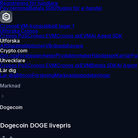
Registrering för handlare
Pay-terminal
Betala SDK
Plugins för e-handel
Cronos
EVM-kompatibelt lager 1
Utforska Cronos
Cronos PoS
Cronos EVM
Cronos zkEVM
AI Agent SDK
Utforska
Affiliate
Institutioner
Vårdnadshavare
Crypto.com
Om oss
Företagsnyheter
Produktnyheter
Händelser
Karriär
Pa
Utvecklare
Cronos PoS
Cronos EVM
Cronos zkEVM
Betala SDK
AI Agent
Lär dig
Lär dig
Bitcoin
Forskning
Marknadsuppdateringar
Marknad
Dogecoin
Dogecoin DOGE livepris