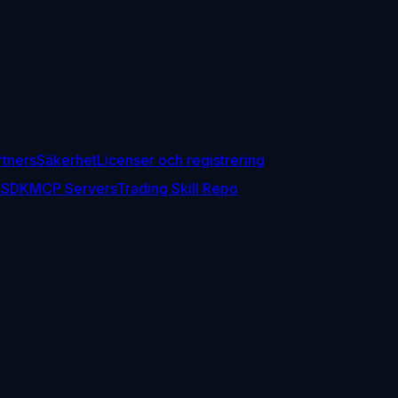
rtners
Säkerhet
Licenser och registrering
 SDK
MCP Servers
Trading Skill Repo