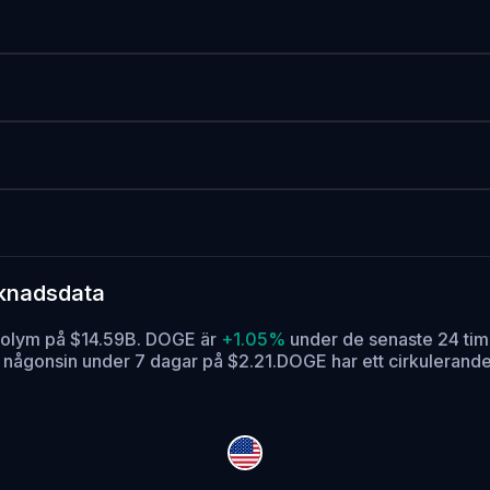
rknadsdata
volym på $14.59B. DOGE är
+1.05%
under de senaste 24 ti
ta någonsin under 7 dagar på $2.21.
DOGE har ett cirkulerand