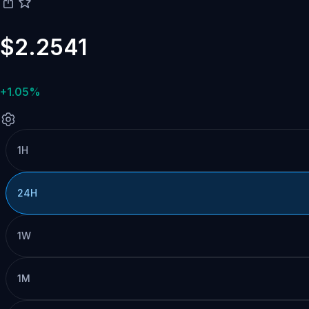
$2.2541
+1.05%
1H
24H
1W
1M