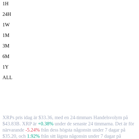
1H
24H
1W
1M
3M
6M
1Y
ALL
XRP ( XRP ) till TWD växelkurs och
marknadsdata
XRPs pris idag är $33.36, med en 24-timmars Handelsvolym på
$43.83B. XRP är
+0.38%
under de senaste 24 timmarna.
Det är för
närvarande
-5.24%
från dess högsta någonsin under 7 dagar på
$35.20,
och
1.92%
från sitt lägsta någonsin under 7 dagar på