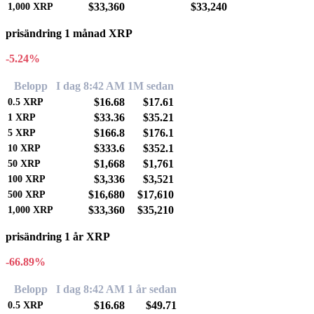
$33,360
$33,240
1,000
XRP
prisändring 1 månad XRP
-5.24%
Belopp
I dag 8:42 AM
1M sedan
$16.68
$17.61
0.5
XRP
$33.36
$35.21
1
XRP
$166.8
$176.1
5
XRP
$333.6
$352.1
10
XRP
$1,668
$1,761
50
XRP
$3,336
$3,521
100
XRP
$16,680
$17,610
500
XRP
$33,360
$35,210
1,000
XRP
prisändring 1 år XRP
-66.89%
Belopp
I dag 8:42 AM
1 år sedan
$16.68
$49.71
0.5
XRP