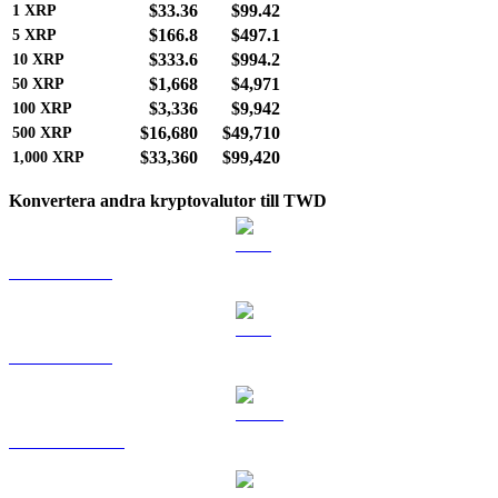
$33.36
$99.42
1
XRP
$166.8
$497.1
5
XRP
$333.6
$994.2
10
XRP
$1,668
$4,971
50
XRP
$3,336
$9,942
100
XRP
$16,680
$49,710
500
XRP
$33,360
$99,420
1,000
XRP
Konvertera andra kryptovalutor till TWD
BTC till TWD
ETH till TWD
USDT till TWD