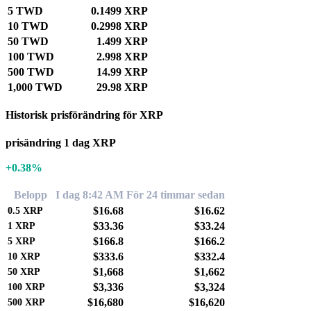
5 TWD
0.1499 XRP
10 TWD
0.2998 XRP
50 TWD
1.499 XRP
100 TWD
2.998 XRP
500 TWD
14.99 XRP
1,000 TWD
29.98 XRP
Historisk prisförändring för XRP
prisändring 1 dag XRP
+0.38%
Belopp
I dag 8:42 AM
För 24 timmar sedan
$16.68
$16.62
0.5
XRP
$33.36
$33.24
1
XRP
$166.8
$166.2
5
XRP
$333.6
$332.4
10
XRP
$1,668
$1,662
50
XRP
$3,336
$3,324
100
XRP
$16,680
$16,620
500
XRP