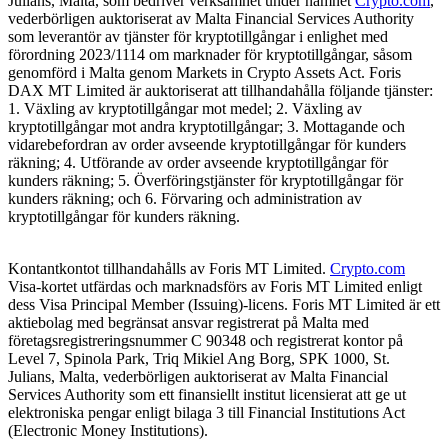
Julians, Malta, som bedriver verksamhet under namnet
Crypto.com
,
vederbörligen auktoriserat av Malta Financial Services Authority
som leverantör av tjänster för kryptotillgångar i enlighet med
förordning 2023/1114 om marknader för kryptotillgångar, såsom
genomförd i Malta genom Markets in Crypto Assets Act. Foris
DAX MT Limited är auktoriserat att tillhandahålla följande tjänster:
1. Växling av kryptotillgångar mot medel; 2. Växling av
kryptotillgångar mot andra kryptotillgångar; 3. Mottagande och
vidarebefordran av order avseende kryptotillgångar för kunders
räkning; 4. Utförande av order avseende kryptotillgångar för
kunders räkning; 5. Överföringstjänster för kryptotillgångar för
kunders räkning; och 6. Förvaring och administration av
kryptotillgångar för kunders räkning.
Kontantkontot tillhandahålls av Foris MT Limited.
Crypto.com
Visa-kortet utfärdas och marknadsförs av Foris MT Limited enligt
dess Visa Principal Member (Issuing)-licens. Foris MT Limited är ett
aktiebolag med begränsat ansvar registrerat på Malta med
företagsregistreringsnummer C 90348 och registrerat kontor på
Level 7, Spinola Park, Triq Mikiel Ang Borg, SPK 1000, St.
Julians, Malta, vederbörligen auktoriserat av Malta Financial
Services Authority som ett finansiellt institut licensierat att ge ut
elektroniska pengar enligt bilaga 3 till Financial Institutions Act
(Electronic Money Institutions).