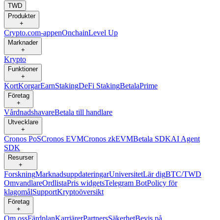
TWD
Produkter
+
Crypto.com-appen
Onchain
Level Up
Marknader
+
Krypto
Funktioner
+
Kort
Korgar
Earn
Staking
DeFi Staking
Betala
Prime
Företag
+
Vårdnadshavare
Betala till handlare
Utvecklare
+
Cronos PoS
Cronos EVM
Cronos zkEVM
Betala SDK
AI Agent
SDK
Resurser
+
Forskning
Marknadsuppdateringar
Universitet
Lär dig
BTC/TWD
Omvandlare
Ordlista
Pris widgets
Telegram Bot
Policy för
klagomål
Support
Kryptoöversikt
Företag
+
Om oss
Färdplan
Karriärer
Partners
Säkerhet
Bevis på