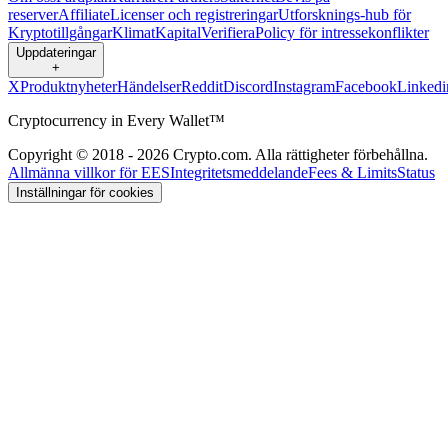
reserver
Affiliate
Licenser och registreringar
Utforsknings-hub för
Kryptotillgångar
Klimat
Kapital
Verifiera
Policy för intressekonflikter
Uppdateringar
+
X
Produktnyheter
Händelser
Reddit
Discord
Instagram
Facebook
Linkedi
Cryptocurrency in Every Wallet™
Copyright © 2018 - 2026 Crypto.com. Alla rättigheter förbehållna.
Allmänna villkor för EES
Integritetsmeddelande
Fees & Limits
Status
Inställningar för cookies