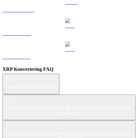
USDS till TWD
LEO till TWD
ZEC till TWD
XRP Konvertering FAQ
Vad är priset på XRP i TWD?
Om jag hade satt in 100 $ i XRP för 1 vecka sedan, hur mycket skulle
det vara värt?
Om jag hade satt in 100 $ i XRP för 1 månad sedan, hur mycket skulle