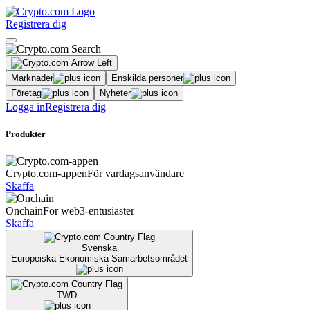
Registrera dig
Marknader
Enskilda personer
Företag
Nyheter
Logga in
Registrera dig
Produkter
Crypto.com-appen
För vardagsanvändare
Skaffa
Onchain
För web3-entusiaster
Skaffa
Svenska
Europeiska Ekonomiska Samarbetsområdet
TWD