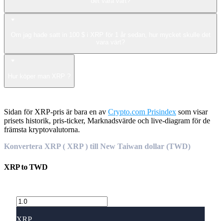
det vara värt?
Om jag hade satt in 100 $ i XRP för 1 år sedan, hur mycket skulle det
vara värt?
Hur köper man XRP ?
Sidan för XRP-pris är bara en av
Crypto.com Prisindex
som visar
prisets historik, pris-ticker, Marknadsvärde och live-diagram för de
främsta kryptovalutorna.
Konvertera XRP ( XRP ) till New Taiwan dollar (TWD)
XRP
to
TWD
XRP