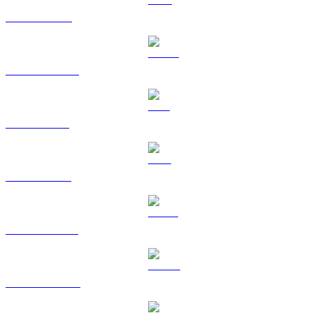
BNB till TWD
USDC till TWD
SOL till TWD
TRX till TWD
HYPE till TWD
DOGE till TWD