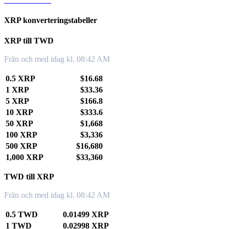
XRP konverteringstabeller
XRP till TWD
Från och med idag kl. 08:42 AM
0.5 XRP
$16.68
1 XRP
$33.36
5 XRP
$166.8
10 XRP
$333.6
50 XRP
$1,668
100 XRP
$3,336
500 XRP
$16,680
1,000 XRP
$33,360
TWD till XRP
Från och med idag kl. 08:42 AM
0.5 TWD
0.01499 XRP
1 TWD
0.02998 XRP