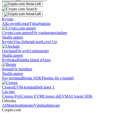
Krypto
Alla mynt
Korgar
Tjäna
Staking
Crypto.com-appen
För vardagsanvändare
Skaffa appen
Krypto
Visa förbetalt kort
Level Up
Onchain
För web3-entusiaster
Skaffa appen
Byt
Staka
Bläddra bland dApps
Betala
För handlare
Skaffa appen
Pay-terminal
Betala SDK
Plugins för e-handel
Cronos
EVM-kompatibelt lager 1
Läs mer
Cronos PoS
Cronos EVM
Cronos zkEVM
AI Agent SDK
Utforska
Affiliate
Institutioner
Vårdnadshavare
Crypto.com