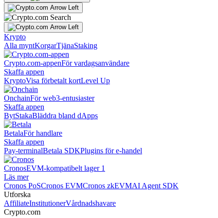
Krypto
Alla mynt
Korgar
Tjäna
Staking
Crypto.com-appen
För vardagsanvändare
Skaffa appen
Krypto
Visa förbetalt kort
Level Up
Onchain
För web3-entusiaster
Skaffa appen
Byt
Staka
Bläddra bland dApps
Betala
För handlare
Skaffa appen
Pay-terminal
Betala SDK
Plugins för e-handel
Cronos
EVM-kompatibelt lager 1
Läs mer
Cronos PoS
Cronos EVM
Cronos zkEVM
AI Agent SDK
Utforska
Affiliate
Institutioner
Vårdnadshavare
Crypto.com