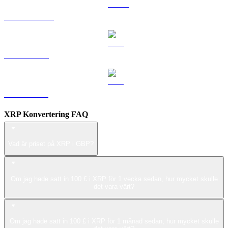
USDS till GBP
LEO till GBP
ZEC till GBP
XRP Konvertering FAQ
Vad är priset på XRP i GBP?
Om jag hade satt in 100 £ i XRP för 1 vecka sedan, hur mycket skulle
det vara värt?
Om jag hade satt in 100 £ i XRP för 1 månad sedan, hur mycket skulle