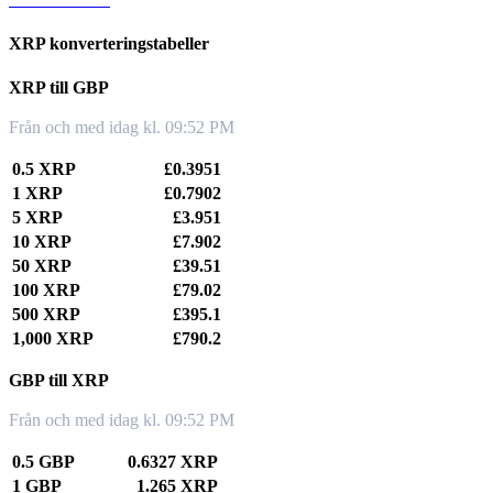
XRP konverteringstabeller
XRP till GBP
Från och med idag kl. 09:52 PM
0.5 XRP
£0.3951
1 XRP
£0.7902
5 XRP
£3.951
10 XRP
£7.902
50 XRP
£39.51
100 XRP
£79.02
500 XRP
£395.1
1,000 XRP
£790.2
GBP till XRP
Från och med idag kl. 09:52 PM
0.5 GBP
0.6327 XRP
1 GBP
1.265 XRP