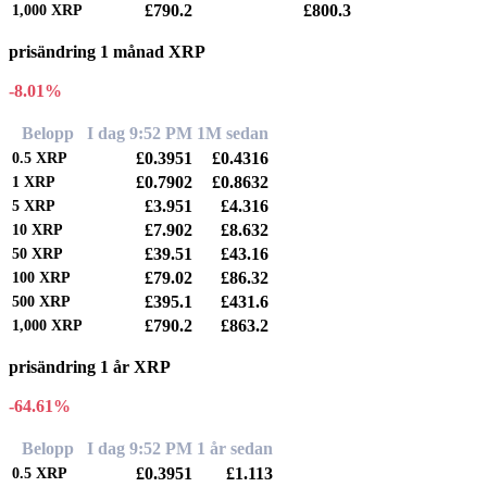
£790.2
£800.3
1,000
XRP
prisändring 1 månad XRP
-8.01%
Belopp
I dag 9:52 PM
1M sedan
£0.3951
£0.4316
0.5
XRP
£0.7902
£0.8632
1
XRP
£3.951
£4.316
5
XRP
£7.902
£8.632
10
XRP
£39.51
£43.16
50
XRP
£79.02
£86.32
100
XRP
£395.1
£431.6
500
XRP
£790.2
£863.2
1,000
XRP
prisändring 1 år XRP
-64.61%
Belopp
I dag 9:52 PM
1 år sedan
£0.3951
£1.113
0.5
XRP