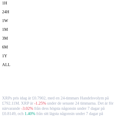
1H
24H
1W
1M
3M
6M
1Y
ALL
XRP ( XRP ) till GBP växelkurs och
marknadsdata
XRPs pris idag är £0.7902, med en 24-timmars Handelsvolym på
£792.11M. XRP är
-1.25%
under de senaste 24 timmarna.
Det är för
närvarande
-3.02%
från dess högsta någonsin under 7 dagar på
£0.8149,
och
1.40%
från sitt lägsta någonsin under 7 dagar på