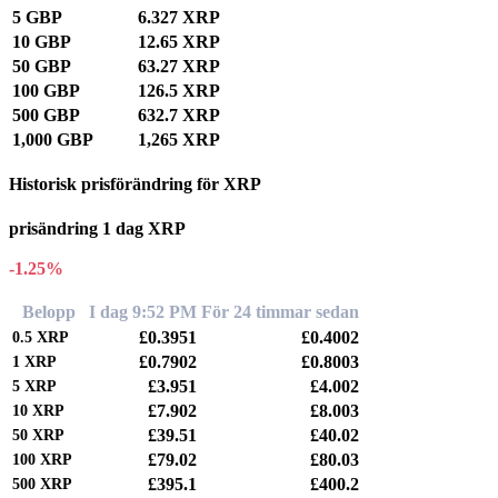
5 GBP
6.327 XRP
10 GBP
12.65 XRP
50 GBP
63.27 XRP
100 GBP
126.5 XRP
500 GBP
632.7 XRP
1,000 GBP
1,265 XRP
Historisk prisförändring för XRP
prisändring 1 dag XRP
-1.25%
Belopp
I dag 9:52 PM
För 24 timmar sedan
£0.3951
£0.4002
0.5
XRP
£0.7902
£0.8003
1
XRP
£3.951
£4.002
5
XRP
£7.902
£8.003
10
XRP
£39.51
£40.02
50
XRP
£79.02
£80.03
100
XRP
£395.1
£400.2
500
XRP