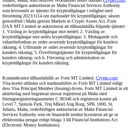
Julians, Malta, som bedriver verksamhet under namnet
Crypto.com
,
vederbörligen auktoriserat av Malta Financial Services Authority
som leverantör av tjänster för kryptotillgångar i enlighet med
förordning 2023/1114 om marknader för kryptotillgångar, såsom
genomförd i Malta genom Markets in Crypto Assets Act. Foris
DAX MT Limited är auktoriserat att tillhandahålla följande tjänster:
1. Växling av kryptotillgångar mot medel; 2. Växling av
kryptotillgångar mot andra kryptotillgångar; 3. Mottagande och
vidarebefordran av order avseende kryptotillgångar för kunders
räkning; 4. Utförande av order avseende kryptotillgångar för
kunders räkning; 5. Överföringstjänster för kryptotillgångar för
kunders räkning; och 6. Förvaring och administration av
kryptotillgångar för kunders räkning.
Kontantkontot tillhandahålls av Foris MT Limited.
Crypto.com
Visa-kortet utfärdas och marknadsförs av Foris MT Limited enligt
dess Visa Principal Member (Issuing)-licens. Foris MT Limited är ett
aktiebolag med begränsat ansvar registrerat på Malta med
företagsregistreringsnummer C 90348 och registrerat kontor på
Level 7, Spinola Park, Triq Mikiel Ang Borg, SPK 1000, St.
Julians, Malta, vederbörligen auktoriserat av Malta Financial
Services Authority som ett finansiellt institut licensierat att ge ut
elektroniska pengar enligt bilaga 3 till Financial Institutions Act
(Electronic Money Institutions).