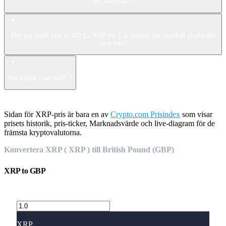
det vara värt?
Om jag hade satt in 100 £ i XRP för 1 år sedan, hur mycket skulle det
vara värt?
Hur köper man XRP ?
Sidan för XRP-pris är bara en av
Crypto.com Prisindex
som visar
prisets historik, pris-ticker, Marknadsvärde och live-diagram för de
främsta kryptovalutorna.
Konvertera XRP ( XRP ) till British Pound (GBP)
XRP
to
GBP
XRP