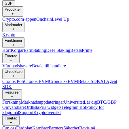
GBP
Produkter
+
Crypto.com-appen
Onchain
Level Up
Marknader
+
Krypto
Funktioner
+
Kort
Korgar
Earn
Staking
DeFi Staking
Betala
Prime
Företag
+
Vårdnadshavare
Betala till handlare
Utvecklare
+
Cronos PoS
Cronos EVM
Cronos zkEVM
Betala SDK
AI Agent
SDK
Resurser
+
Forskning
Marknadsuppdateringar
Universitet
Lär dig
BTC/GBP
Omvandlare
Ordlista
Pris widgets
Telegram Bot
Policy för
klagomål
Support
Kryptoöversikt
Företag
+
Om oss
Färdplan
Karriärer
Partners
Säkerhet
Bevis på