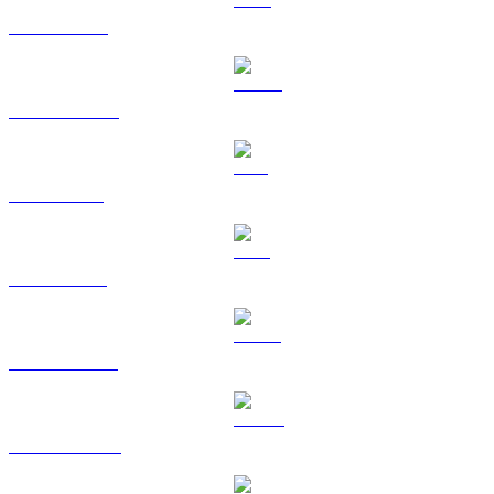
BNB till GBP
USDC till GBP
SOL till GBP
TRX till GBP
HYPE till GBP
DOGE till GBP