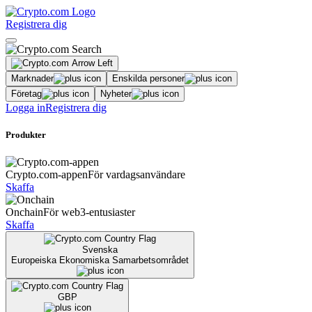
Registrera dig
Marknader
Enskilda personer
Företag
Nyheter
Logga in
Registrera dig
Produkter
Crypto.com-appen
För vardagsanvändare
Skaffa
Onchain
För web3-entusiaster
Skaffa
Svenska
Europeiska Ekonomiska Samarbetsområdet
GBP