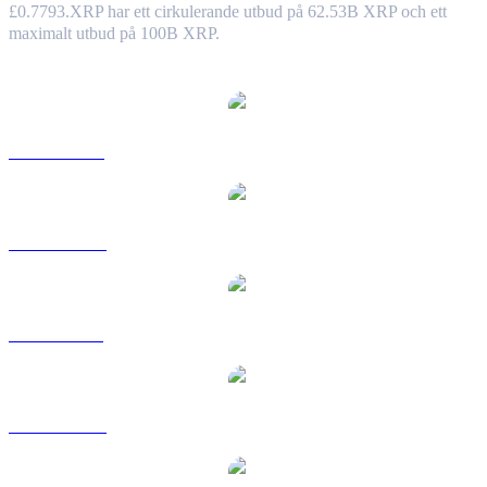
£0.7793.
XRP har ett cirkulerande utbud på 62.53B XRP och ett
maximalt utbud på 100B XRP.
Populära konverteringspar XRP
XRP till USD
XRP till AUD
XRP till BRL
XRP till CAD