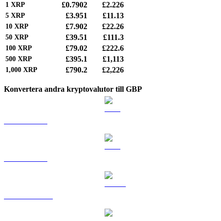
£0.7902
£2.226
1
XRP
£3.951
£11.13
5
XRP
£7.902
£22.26
10
XRP
£39.51
£111.3
50
XRP
£79.02
£222.6
100
XRP
£395.1
£1,113
500
XRP
£790.2
£2,226
1,000
XRP
Konvertera andra kryptovalutor till GBP
BTC till GBP
ETH till GBP
USDT till GBP