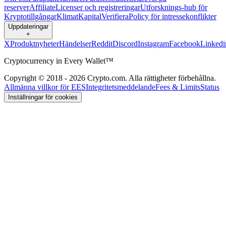
reserver
Affiliate
Licenser och registreringar
Utforsknings-hub för
Kryptotillgångar
Klimat
Kapital
Verifiera
Policy för intressekonflikter
Uppdateringar
+
X
Produktnyheter
Händelser
Reddit
Discord
Instagram
Facebook
Linkedi
Cryptocurrency in Every Wallet™
Copyright © 2018 - 2026 Crypto.com. Alla rättigheter förbehållna.
Allmänna villkor för EES
Integritetsmeddelande
Fees & Limits
Status
Inställningar för cookies