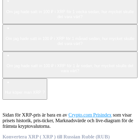
Om jag hade satt in 100 ₽ i XRP för 1 vecka sedan, hur mycket skulle
det vara värt?
Om jag hade satt in 100 ₽ i XRP för 1 månad sedan, hur mycket skulle
det vara värt?
Om jag hade satt in 100 ₽ i XRP för 1 år sedan, hur mycket skulle det
vara värt?
Hur köper man XRP ?
Sidan för XRP-pris är bara en av
Crypto.com Prisindex
som visar
prisets historik, pris-ticker, Marknadsvärde och live-diagram för de
främsta kryptovalutorna.
Konvertera XRP ( XRP ) till Russian Ruble (RUB)