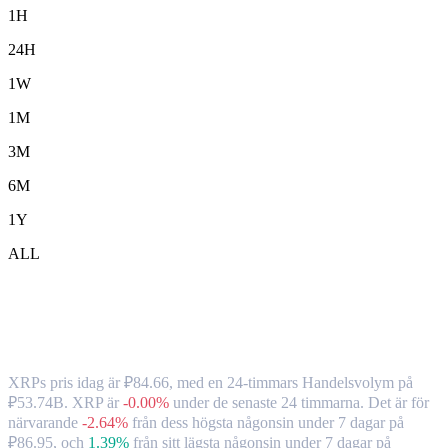
1H
24H
1W
1M
3M
6M
1Y
ALL
XRP ( XRP ) till RUB växelkurs och
marknadsdata
XRPs pris idag är ₽84.66, med en 24-timmars Handelsvolym på
₽53.74B. XRP är
-0.00%
under de senaste 24 timmarna.
Det är för
närvarande
-2.64%
från dess högsta någonsin under 7 dagar på
₽86.95,
och
1.39%
från sitt lägsta någonsin under 7 dagar på