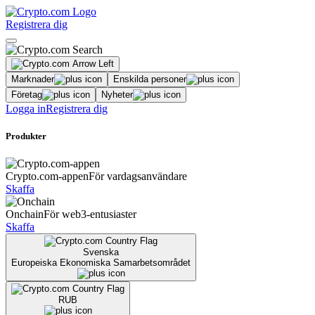
Registrera dig
Marknader
Enskilda personer
Företag
Nyheter
Logga in
Registrera dig
Produkter
Crypto.com-appen
För vardagsanvändare
Skaffa
Onchain
För web3-entusiaster
Skaffa
Svenska
Europeiska Ekonomiska Samarbetsområdet
RUB