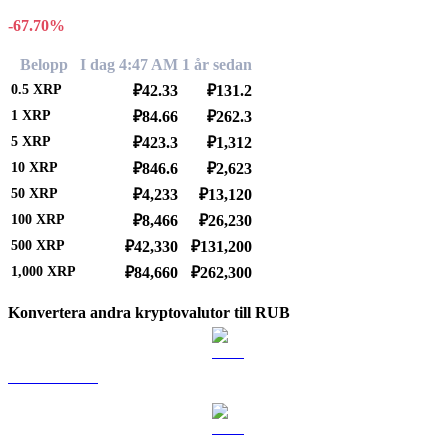
-67.70%
Belopp
I dag 4:47 AM
1 år sedan
0.5
XRP
₽42.33
₽131.2
1
XRP
₽84.66
₽262.3
5
XRP
₽423.3
₽1,312
10
XRP
₽846.6
₽2,623
50
XRP
₽4,233
₽13,120
100
XRP
₽8,466
₽26,230
500
XRP
₽42,330
₽131,200
1,000
XRP
₽84,660
₽262,300
Konvertera andra kryptovalutor till RUB
BTC till RUB