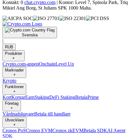
Kontakt: 0
chat.crypto.com
| Kontor: Level 7, Spinola Park, Triq
Mikiel Ang Borg, St Julians SPK 1000 Malta.
Svenska
|
RUB
Produkter
+
Crypto.com-appen
Onchain
Level Up
Marknader
+
Krypto
Funktioner
+
Kort
Korgar
Earn
Staking
DeFi Staking
Betala
Prime
Företag
+
Vårdnadshavare
Betala till handlare
Utvecklare
+
Cronos PoS
Cronos EVM
Cronos zkEVM
Betala SDK
AI Agent
SDK