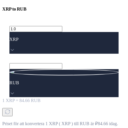
XRP
to
RUB
XRP
RUB
1
XRP
=
84.66
RUB
Priset för att konvertera 1 XRP ( XRP ) till RUB är ₽84.66 idag.