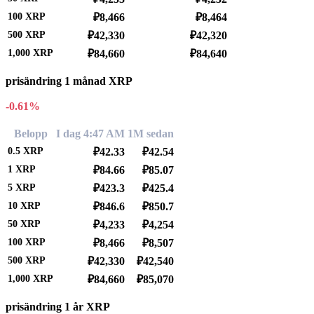
100
XRP
₽8,466
₽8,464
500
XRP
₽42,330
₽42,320
1,000
XRP
₽84,660
₽84,640
prisändring 1 månad XRP
-0.61%
Belopp
I dag 4:47 AM
1M sedan
0.5
XRP
₽42.33
₽42.54
1
XRP
₽84.66
₽85.07
5
XRP
₽423.3
₽425.4
10
XRP
₽846.6
₽850.7
50
XRP
₽4,233
₽4,254
100
XRP
₽8,466
₽8,507
500
XRP
₽42,330
₽42,540
1,000
XRP
₽84,660
₽85,070
prisändring 1 år XRP