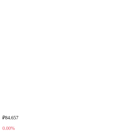
₽84.657
0.00%