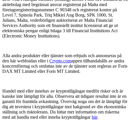
aktiebolag med begränsat ansvar registrerat på Malta med
företagsregistreringsnummer C 90348 och registrerat kontor på
Level 7, Spinola Park, Triq Mikiel Ang Borg, SPK 1000, St.
Julians, Malta, vederbörligen auktoriserat av Malta Financial
Services Authority som ett finansiellt institut licensierat att ge ut
elektroniska pengar enligt bilaga 3 till Financial Institutions Act
(Electronic Money Institutions).
Alla andra produkter eller tjänster som erbjuds och annonseras på
den här webbsidan eller i
Crypto.com
appen tillhandahålls av andra
koncernföretag och omfattas inte av de tjänster som regleras av Foris
DAX MT Limited eller Foris MT Limited.
Handel med eller innehav av kryptotillgångar medför risker och är
kanske inte lämpligt för alla. Observera att tidigare resultat inte är en
garanti för framtida avkastning. Överväg noga om det är lämpligt för
dig att investera i kryptotillgångar mot bakgrund av din ekonomiska
ställning och risktolerans. Du hittar mer information om riskerna
med att handla med eller inneha kryptotillgångar
här
.