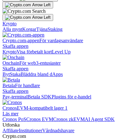
Krypto
Alla mynt
Korgar
Tjäna
Staking
Crypto.com-appen
För vardagsanvändare
Skaffa appen
Krypto
Visa förbetalt kort
Level Up
Onchain
För web3-entusiaster
Skaffa appen
Byt
Staka
Bläddra bland dApps
Betala
För handlare
Skaffa appen
Pay-terminal
Betala SDK
Plugins för e-handel
Cronos
EVM-kompatibelt lager 1
Läs mer
Cronos PoS
Cronos EVM
Cronos zkEVM
AI Agent SDK
Utforska
Affiliate
Institutioner
Vårdnadshavare
Crypto.com