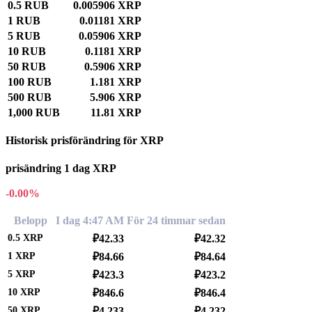
0.5 RUB
0.005906 XRP
1 RUB
0.01181 XRP
5 RUB
0.05906 XRP
10 RUB
0.1181 XRP
50 RUB
0.5906 XRP
100 RUB
1.181 XRP
500 RUB
5.906 XRP
1,000 RUB
11.81 XRP
Historisk prisförändring för XRP
prisändring 1 dag XRP
-0.00%
Belopp
I dag 4:47 AM
För 24 timmar sedan
0.5
XRP
₽42.33
₽42.32
1
XRP
₽84.66
₽84.64
5
XRP
₽423.3
₽423.2
10
XRP
₽846.6
₽846.4
50
XRP
₽4,233
₽4,232