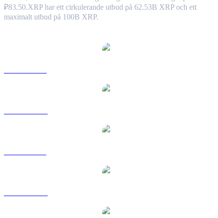
₽83.50.
XRP har ett cirkulerande utbud på 62.53B XRP och ett
maximalt utbud på 100B XRP.
Populära konverteringspar XRP
XRP till USD
XRP till AUD
XRP till BRL
XRP till CAD