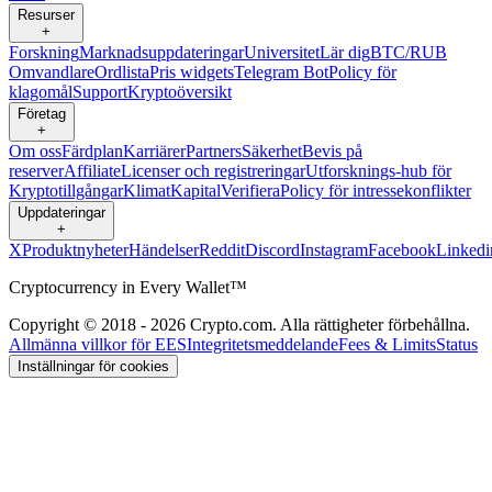
Resurser
+
Forskning
Marknadsuppdateringar
Universitet
Lär dig
BTC/RUB
Omvandlare
Ordlista
Pris widgets
Telegram Bot
Policy för
klagomål
Support
Kryptoöversikt
Företag
+
Om oss
Färdplan
Karriärer
Partners
Säkerhet
Bevis på
reserver
Affiliate
Licenser och registreringar
Utforsknings-hub för
Kryptotillgångar
Klimat
Kapital
Verifiera
Policy för intressekonflikter
Uppdateringar
+
X
Produktnyheter
Händelser
Reddit
Discord
Instagram
Facebook
Linkedi
Cryptocurrency in Every Wallet™
Copyright © 2018 - 2026 Crypto.com. Alla rättigheter förbehållna.
Allmänna villkor för EES
Integritetsmeddelande
Fees & Limits
Status
Inställningar för cookies