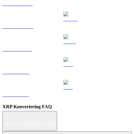
HYPE till RUB
DOGE till RUB
USDS till RUB
LEO till RUB
ZEC till RUB
XRP Konvertering FAQ
Vad är priset på XRP i RUB?