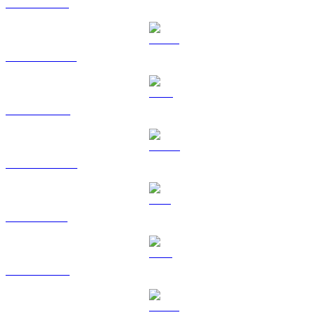
ETH till RUB
USDT till RUB
BNB till RUB
USDC till RUB
SOL till RUB
TRX till RUB