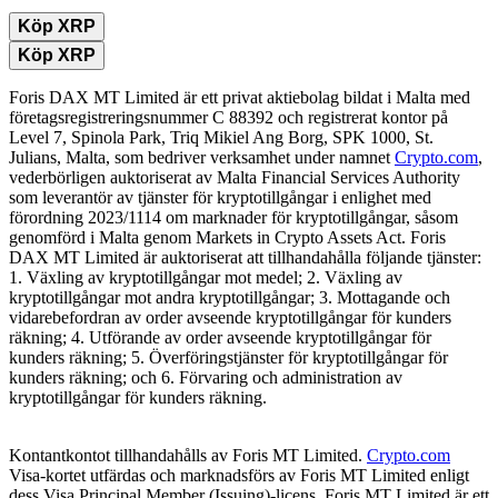
Köp XRP
Köp XRP
Foris DAX MT Limited är ett privat aktiebolag bildat i Malta med
företagsregistreringsnummer C 88392 och registrerat kontor på
Level 7, Spinola Park, Triq Mikiel Ang Borg, SPK 1000, St.
Julians, Malta, som bedriver verksamhet under namnet
Crypto.com
,
vederbörligen auktoriserat av Malta Financial Services Authority
som leverantör av tjänster för kryptotillgångar i enlighet med
förordning 2023/1114 om marknader för kryptotillgångar, såsom
genomförd i Malta genom Markets in Crypto Assets Act. Foris
DAX MT Limited är auktoriserat att tillhandahålla följande tjänster:
1. Växling av kryptotillgångar mot medel; 2. Växling av
kryptotillgångar mot andra kryptotillgångar; 3. Mottagande och
vidarebefordran av order avseende kryptotillgångar för kunders
räkning; 4. Utförande av order avseende kryptotillgångar för
kunders räkning; 5. Överföringstjänster för kryptotillgångar för
kunders räkning; och 6. Förvaring och administration av
kryptotillgångar för kunders räkning.
Kontantkontot tillhandahålls av Foris MT Limited.
Crypto.com
Visa-kortet utfärdas och marknadsförs av Foris MT Limited enligt
dess Visa Principal Member (Issuing)-licens. Foris MT Limited är ett