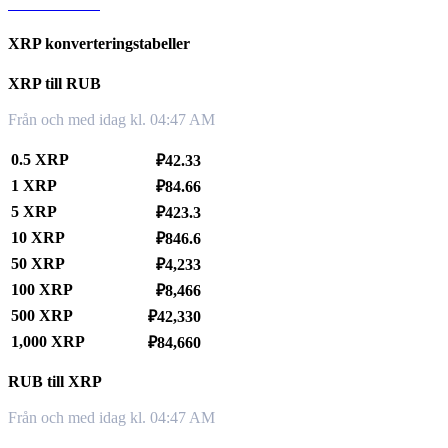
XRP till KRW
XRP konverteringstabeller
XRP till RUB
Från och med idag kl. 04:47 AM
0.5 XRP
₽42.33
1 XRP
₽84.66
5 XRP
₽423.3
10 XRP
₽846.6
50 XRP
₽4,233
100 XRP
₽8,466
500 XRP
₽42,330
1,000 XRP
₽84,660
RUB till XRP
Från och med idag kl. 04:47 AM