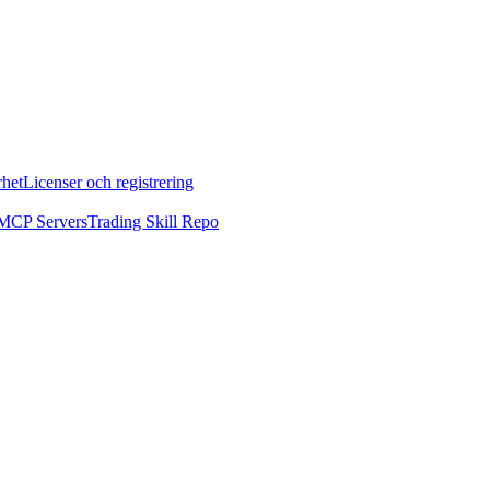
rhet
Licenser och registrering
MCP Servers
Trading Skill Repo