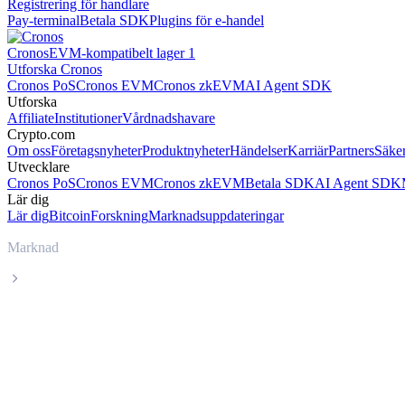
Registrering för handlare
Pay-terminal
Betala SDK
Plugins för e-handel
Cronos
EVM-kompatibelt lager 1
Utforska Cronos
Cronos PoS
Cronos EVM
Cronos zkEVM
AI Agent SDK
Utforska
Affiliate
Institutioner
Vårdnadshavare
Crypto.com
Om oss
Företagsnyheter
Produktnyheter
Händelser
Karriär
Partners
Säke
Utvecklare
Cronos PoS
Cronos EVM
Cronos zkEVM
Betala SDK
AI Agent SDK
Lär dig
Lär dig
Bitcoin
Forskning
Marknadsuppdateringar
Marknad
Dogecoin
Dogecoin DOGE livepris