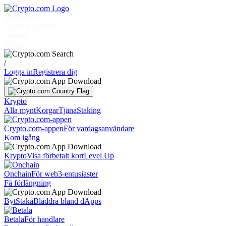
Marknader
Enskilda personer
Företag
Nyheter
/
Logga in
Registrera dig
Krypto
Alla mynt
Korgar
Tjäna
Staking
Crypto.com-appen
För vardagsanvändare
Kom igång
Krypto
Visa förbetalt kort
Level Up
Onchain
För web3-entusiaster
Få förlängning
Byt
Staka
Bläddra bland dApps
Betala
För handlare