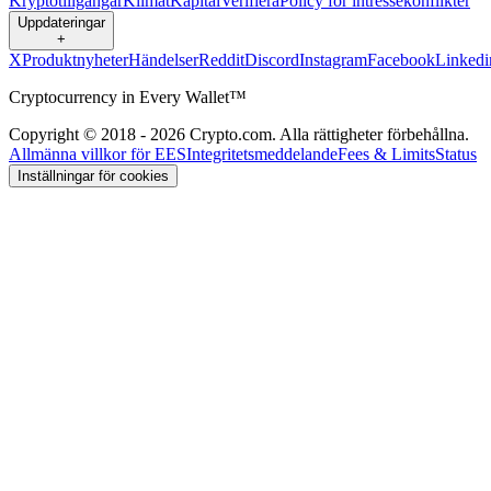
Kryptotillgångar
Klimat
Kapital
Verifiera
Policy för intressekonflikter
Uppdateringar
+
X
Produktnyheter
Händelser
Reddit
Discord
Instagram
Facebook
Linkedi
Cryptocurrency in Every Wallet™
Copyright © 2018 - 2026 Crypto.com. Alla rättigheter förbehållna.
Allmänna villkor för EES
Integritetsmeddelande
Fees & Limits
Status
Inställningar för cookies