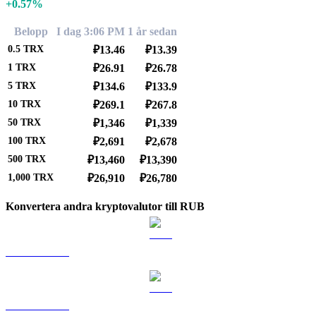
+0.57%
Belopp
I dag 3:06 PM
1 år sedan
0.5
TRX
₽13.46
₽13.39
1
TRX
₽26.91
₽26.78
5
TRX
₽134.6
₽133.9
10
TRX
₽269.1
₽267.8
50
TRX
₽1,346
₽1,339
100
TRX
₽2,691
₽2,678
500
TRX
₽13,460
₽13,390
1,000
TRX
₽26,910
₽26,780
Konvertera andra kryptovalutor till RUB
BTC till RUB
ETH till RUB