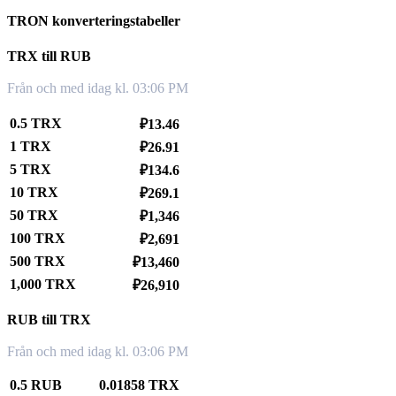
TRON konverteringstabeller
TRX till RUB
Från och med idag kl. 03:06 PM
0.5 TRX
₽13.46
1 TRX
₽26.91
5 TRX
₽134.6
10 TRX
₽269.1
50 TRX
₽1,346
100 TRX
₽2,691
500 TRX
₽13,460
1,000 TRX
₽26,910
RUB till TRX
Från och med idag kl. 03:06 PM
0.5 RUB
0.01858 TRX