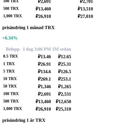
100
TRX
₽2,691
₽2,701
500
TRX
₽13,460
₽13,510
1,000
TRX
₽26,910
₽27,010
prisändring 1 månad TRX
+6.34%
Belopp
I dag 3:06 PM
1M sedan
0.5
TRX
₽13.46
₽12.65
1
TRX
₽26.91
₽25.31
5
TRX
₽134.6
₽126.5
10
TRX
₽269.1
₽253.1
50
TRX
₽1,346
₽1,265
100
TRX
₽2,691
₽2,531
500
TRX
₽13,460
₽12,650
1,000
TRX
₽26,910
₽25,310
prisändring 1 år TRX