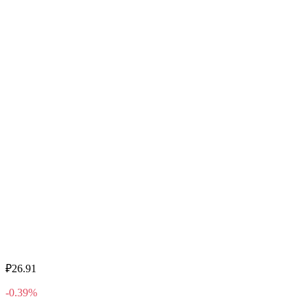
₽26.91
-0.39%