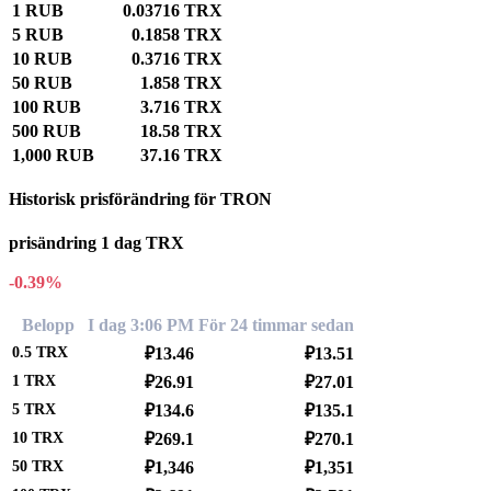
1 RUB
0.03716 TRX
5 RUB
0.1858 TRX
10 RUB
0.3716 TRX
50 RUB
1.858 TRX
100 RUB
3.716 TRX
500 RUB
18.58 TRX
1,000 RUB
37.16 TRX
Historisk prisförändring för TRON
prisändring 1 dag TRX
-0.39%
Belopp
I dag 3:06 PM
För 24 timmar sedan
0.5
TRX
₽13.46
₽13.51
1
TRX
₽26.91
₽27.01
5
TRX
₽134.6
₽135.1
10
TRX
₽269.1
₽270.1
50
TRX
₽1,346
₽1,351