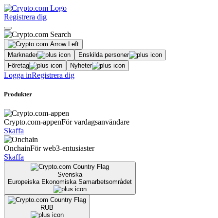
Registrera dig
Marknader
Enskilda personer
Företag
Nyheter
Logga in
Registrera dig
Produkter
Crypto.com-appen
För vardagsanvändare
Skaffa
Onchain
För web3-entusiaster
Skaffa
Svenska
Europeiska Ekonomiska Samarbetsområdet
RUB