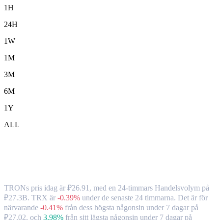
1H
24H
1W
1M
3M
6M
1Y
ALL
TRON ( TRX ) till RUB växelkurs och
marknadsdata
TRONs pris idag är ₽26.91, med en 24-timmars Handelsvolym på
₽27.3B. TRX är
-0.39%
under de senaste 24 timmarna.
Det är för
närvarande
-0.41%
från dess högsta någonsin under 7 dagar på
₽27.02,
och
3.98%
från sitt lägsta någonsin under 7 dagar på