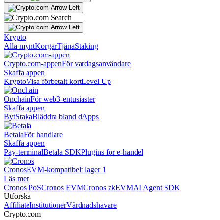
Krypto
Alla mynt
Korgar
Tjäna
Staking
Crypto.com-appen
För vardagsanvändare
Skaffa appen
Krypto
Visa förbetalt kort
Level Up
Onchain
För web3-entusiaster
Skaffa appen
Byt
Staka
Bläddra bland dApps
Betala
För handlare
Skaffa appen
Pay-terminal
Betala SDK
Plugins för e-handel
Cronos
EVM-kompatibelt lager 1
Läs mer
Cronos PoS
Cronos EVM
Cronos zkEVM
AI Agent SDK
Utforska
Affiliate
Institutioner
Vårdnadshavare
Crypto.com