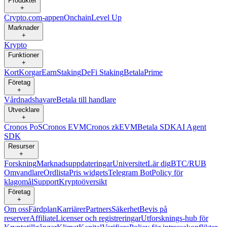
Produkter
+
Crypto.com-appen
Onchain
Level Up
Marknader
+
Krypto
Funktioner
+
Kort
Korgar
Earn
Staking
DeFi Staking
Betala
Prime
Företag
+
Vårdnadshavare
Betala till handlare
Utvecklare
+
Cronos PoS
Cronos EVM
Cronos zkEVM
Betala SDK
AI Agent
SDK
Resurser
+
Forskning
Marknadsuppdateringar
Universitet
Lär dig
BTC/RUB
Omvandlare
Ordlista
Pris widgets
Telegram Bot
Policy för
klagomål
Support
Kryptoöversikt
Företag
+
Om oss
Färdplan
Karriärer
Partners
Säkerhet
Bevis på
reserver
Affiliate
Licenser och registreringar
Utforsknings-hub för