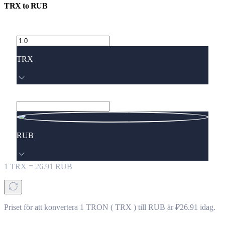
TRX
to
RUB
TRX
RUB
1
TRX
=
26.91
RUB
Priset för att konvertera 1 TRON ( TRX ) till RUB är ₽26.91 idag.