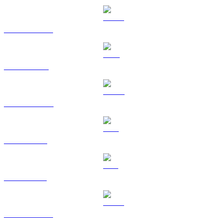
USDT till RUB
BNB till RUB
USDC till RUB
XRP till RUB
SOL till RUB
HYPE till RUB