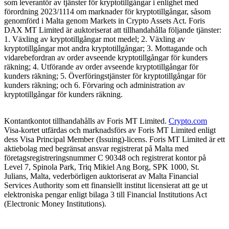
som leverantör av tjänster för kryptotillgångar i enlighet med
förordning 2023/1114 om marknader för kryptotillgångar, såsom
genomförd i Malta genom Markets in Crypto Assets Act. Foris
DAX MT Limited är auktoriserat att tillhandahålla följande tjänster:
1. Växling av kryptotillgångar mot medel; 2. Växling av
kryptotillgångar mot andra kryptotillgångar; 3. Mottagande och
vidarebefordran av order avseende kryptotillgångar för kunders
räkning; 4. Utförande av order avseende kryptotillgångar för
kunders räkning; 5. Överföringstjänster för kryptotillgångar för
kunders räkning; och 6. Förvaring och administration av
kryptotillgångar för kunders räkning.
Kontantkontot tillhandahålls av Foris MT Limited.
Crypto.com
Visa-kortet utfärdas och marknadsförs av Foris MT Limited enligt
dess Visa Principal Member (Issuing)-licens. Foris MT Limited är ett
aktiebolag med begränsat ansvar registrerat på Malta med
företagsregistreringsnummer C 90348 och registrerat kontor på
Level 7, Spinola Park, Triq Mikiel Ang Borg, SPK 1000, St.
Julians, Malta, vederbörligen auktoriserat av Malta Financial
Services Authority som ett finansiellt institut licensierat att ge ut
elektroniska pengar enligt bilaga 3 till Financial Institutions Act
(Electronic Money Institutions).