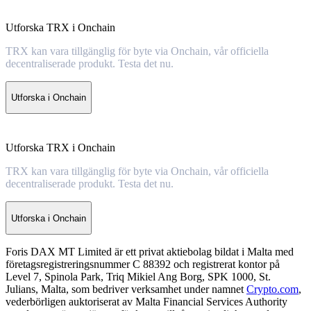
Utforska TRX i Onchain
TRX kan vara tillgänglig för byte via Onchain, vår officiella
decentraliserade produkt. Testa det nu.
Utforska i Onchain
Utforska TRX i Onchain
TRX kan vara tillgänglig för byte via Onchain, vår officiella
decentraliserade produkt. Testa det nu.
Utforska i Onchain
Foris DAX MT Limited är ett privat aktiebolag bildat i Malta med
företagsregistreringsnummer C 88392 och registrerat kontor på
Level 7, Spinola Park, Triq Mikiel Ang Borg, SPK 1000, St.
Julians, Malta, som bedriver verksamhet under namnet
Crypto.com
,
vederbörligen auktoriserat av Malta Financial Services Authority