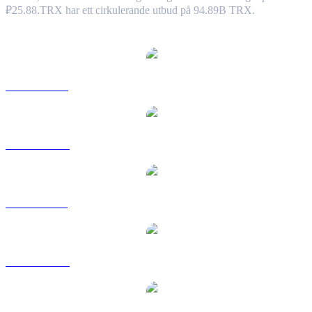
₽25.88.
TRX har ett cirkulerande utbud på 94.89B TRX.
Populära konverteringspar TRON
TRX till USD
TRX till AUD
TRX till BRL
TRX till CAD