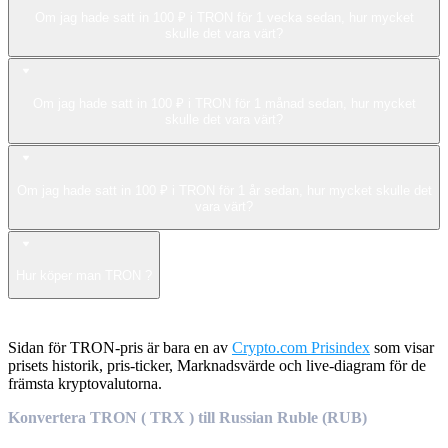
Om jag hade satt in 100 ₽ i TRON för 1 vecka sedan, hur mycket
skulle det vara värt?
Om jag hade satt in 100 ₽ i TRON för 1 månad sedan, hur mycket
skulle det vara värt?
Om jag hade satt in 100 ₽ i TRON för 1 år sedan, hur mycket skulle det
vara värt?
Hur köper man TRON ?
Sidan för TRON-pris är bara en av
Crypto.com Prisindex
som visar
prisets historik, pris-ticker, Marknadsvärde och live-diagram för de
främsta kryptovalutorna.
Konvertera TRON ( TRX ) till Russian Ruble (RUB)