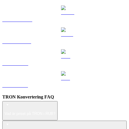
DOGE till RUB
USDS till RUB
LEO till RUB
ZEC till RUB
TRON Konvertering FAQ
Vad är priset på TRON i RUB?