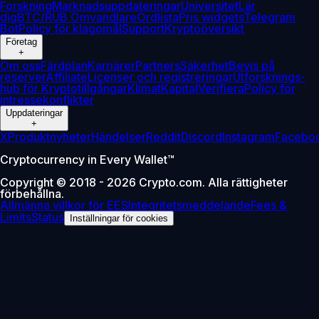
Forskning
Marknadsuppdateringar
Universitet
Lär
dig
BTC/RUB Omvandlare
Ordlista
Pris widgets
Telegram
Bot
Policy för klagomål
Support
Kryptoöversikt
Företag
+
Om oss
Färdplan
Karriärer
Partners
Säkerhet
Bevis på
reserver
Affiliate
Licenser och registreringar
Utforsknings-
hub för Kryptotillgångar
Klimat
Kapital
Verifiera
Policy för
intressekonflikter
Uppdateringar
+
X
Produktnyheter
Händelser
Reddit
Discord
Instagram
Facebo
Cryptocurrency in Every Wallet™
Copyright © 2018 - 2026 Crypto.com. Alla rättigheter
förbehållna.
Allmänna villkor för EES
Integritetsmeddelande
Fees &
Limits
Status
Inställningar för cookies