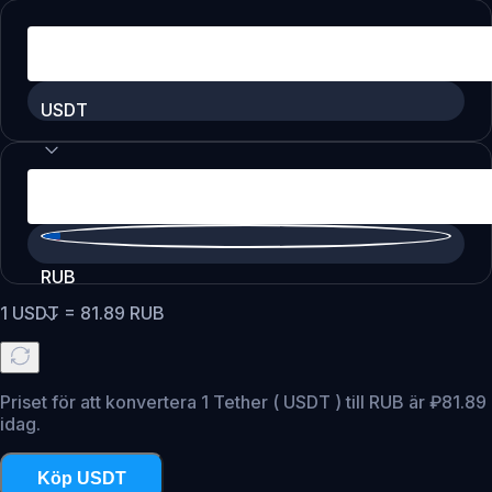
USDT
RUB
1
USDT
=
81.89
RUB
Priset för att konvertera 1 Tether ( USDT ) till RUB är ₽81.89
idag.
Köp USDT