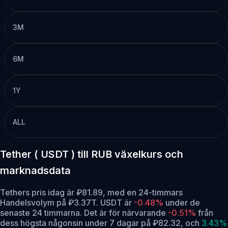
3M
6M
1Y
ALL
Tether ( USDT ) till RUB växelkurs och
marknadsdata
Tethers pris idag är ₽81.89, med en 24-timmars
Handelsvolym på ₽3.37T. USDT är
-0.48%
under de
senaste 24 timmarna.
Det är för närvarande
-0.51%
från
dess högsta någonsin under 7 dagar på ₽82.32,
och
3.43%