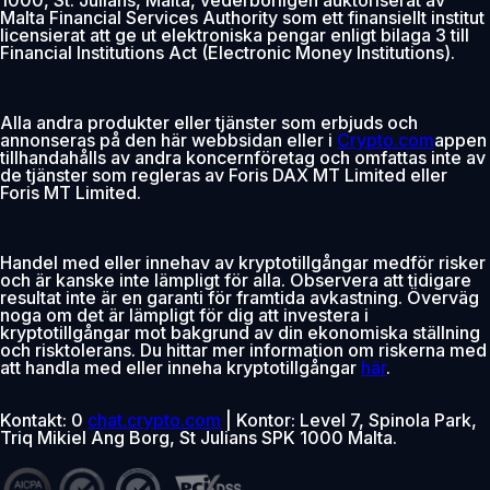
Malta Financial Services Authority som ett finansiellt institut
licensierat att ge ut elektroniska pengar enligt bilaga 3 till
Financial Institutions Act (Electronic Money Institutions).
Alla andra produkter eller tjänster som erbjuds och
annonseras på den här webbsidan eller i
Crypto.com
appen
tillhandahålls av andra koncernföretag och omfattas inte av
de tjänster som regleras av Foris DAX MT Limited eller
Foris MT Limited.
Handel med eller innehav av kryptotillgångar medför risker
och är kanske inte lämpligt för alla. Observera att tidigare
resultat inte är en garanti för framtida avkastning. Överväg
noga om det är lämpligt för dig att investera i
kryptotillgångar mot bakgrund av din ekonomiska ställning
och risktolerans. Du hittar mer information om riskerna med
att handla med eller inneha kryptotillgångar
här
.
Kontakt: 0
chat.crypto.com
| Kontor: Level 7, Spinola Park,
Triq Mikiel Ang Borg, St Julians SPK 1000 Malta.