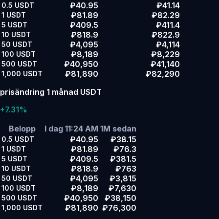
₽40.95
₽41.14
0.5
USDT
₽81.89
₽82.29
1
USDT
₽409.5
₽411.4
5
USDT
₽818.9
₽822.9
10
USDT
₽4,095
₽4,114
50
USDT
₽8,189
₽8,229
100
USDT
₽40,950
₽41,140
500
USDT
₽81,890
₽82,290
1,000
USDT
prisändring 1 månad USDT
+7.31%
Belopp
I dag 11:24 AM
1M sedan
₽40.95
₽38.15
0.5
USDT
₽81.89
₽76.3
1
USDT
₽409.5
₽381.5
5
USDT
₽818.9
₽763
10
USDT
₽4,095
₽3,815
50
USDT
₽8,189
₽7,630
100
USDT
₽40,950
₽38,150
500
USDT
₽81,890
₽76,300
1,000
USDT