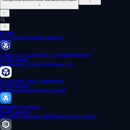
Krypto
Alla mynt
Korgar
Tjäna
Staking
Crypto.com-appen
För vardagsanvändare
Skaffa appen
Krypto
Visa förbetalt kort
Level Up
Onchain
För web3-entusiaster
Skaffa appen
Byt
Staka
Bläddra bland dApps
Betala
För handlare
Skaffa appen
Pay-terminal
Betala SDK
Plugins för e-handel