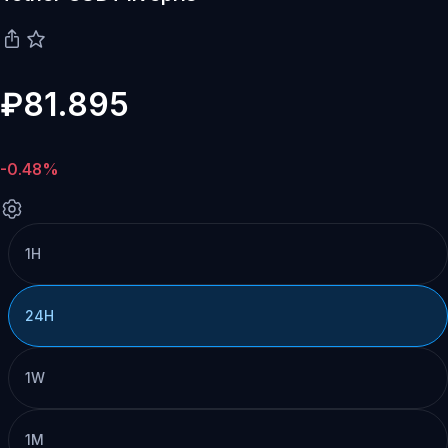
₽81.895
-0.48%
1H
24H
1W
1M