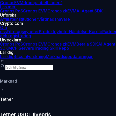
Cronos
EVM-kompatibelt lager 1
Läs mer
Cronos PoS
Cronos EVM
Cronos zkEVM
AI Agent SDK
Utforska
Affiliate
Institutioner
Vårdnadshavare
Crypto.com
Om
oss
Företagsnyheter
Produktnyheter
Händelser
Karriär
Partne
och registrering
Utvecklare
Cronos PoS
Cronos EVM
Cronos zkEVM
Betala SDK
AI Agent
SDK
MCP Servers
Trading Skill Repo
Lär dig
Lär dig
Bitcoin
Forskning
Marknadsuppdateringar
Marknad
Tether
Tether USDT livepris