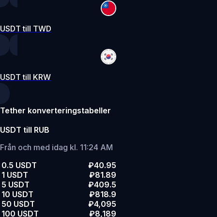
USDT till TWD
USDT till KRW
Tether konverteringstabeller
USDT till RUB
Från och med idag kl. 11:24 AM
0.5 USDT
₽40.95
1 USDT
₽81.89
5 USDT
₽409.5
10 USDT
₽818.9
50 USDT
₽4,095
100 USDT
₽8,189