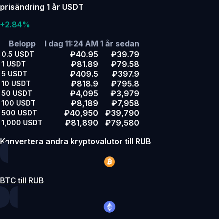
prisändring 1 år USDT
+2.84%
Belopp
I dag 11:24 AM
1 år sedan
₽40.95
₽39.79
0.5
USDT
₽81.89
₽79.58
1
USDT
₽409.5
₽397.9
5
USDT
₽818.9
₽795.8
10
USDT
₽4,095
₽3,979
50
USDT
₽8,189
₽7,958
100
USDT
₽40,950
₽39,790
500
USDT
₽81,890
₽79,580
1,000
USDT
Konvertera andra kryptovalutor till RUB
BTC till RUB