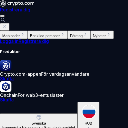
Registrera dig
Marknader
Enskilda personer
Företag
Nyheter
Logga in
Registrera dig
Produkter
Crypto.com-appen
För vardagsanvändare
Skaffa
Onchain
För web3-entusiaster
Skaffa
Svenska
RUB
Europeiska Ekonomiska Samarbetsområdet