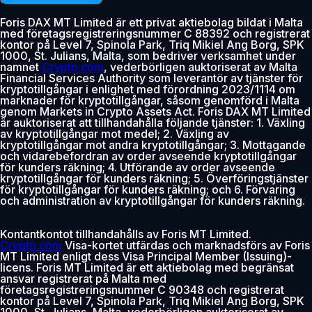
Foris DAX MT Limited är ett privat aktiebolag bildat i Malta
med företagsregistreringsnummer C 88392 och registrerat
kontor på Level 7, Spinola Park, Triq Mikiel Ang Borg, SPK
1000, St. Julians, Malta, som bedriver verksamhet under
namnet
Crypto.com
, vederbörligen auktoriserat av Malta
Financial Services Authority som leverantör av tjänster för
kryptotillgångar i enlighet med förordning 2023/1114 om
marknader för kryptotillgångar, såsom genomförd i Malta
genom Markets in Crypto Assets Act. Foris DAX MT Limited
är auktoriserat att tillhandahålla följande tjänster: 1. Växling
av kryptotillgångar mot medel; 2. Växling av
kryptotillgångar mot andra kryptotillgångar; 3. Mottagande
och vidarebefordran av order avseende kryptotillgångar
för kunders räkning; 4. Utförande av order avseende
kryptotillgångar för kunders räkning; 5. Överföringstjänster
för kryptotillgångar för kunders räkning; och 6. Förvaring
och administration av kryptotillgångar för kunders räkning.
Kontantkontot tillhandahålls av Foris MT Limited.
Crypto.com
Visa-kortet utfärdas och marknadsförs av Foris
MT Limited enligt dess Visa Principal Member (Issuing)-
licens. Foris MT Limited är ett aktiebolag med begränsat
ansvar registrerat på Malta med
företagsregistreringsnummer C 90348 och registrerat
kontor på Level 7, Spinola Park, Triq Mikiel Ang Borg, SPK
1000, St. Julians, Malta, vederbörligen auktoriserat av