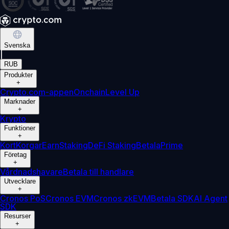
Svenska
|
RUB
Produkter
+
Crypto.com-appen
Onchain
Level Up
Marknader
+
Krypto
Funktioner
+
Kort
Korgar
Earn
Staking
DeFi Staking
Betala
Prime
Företag
+
Vårdnadshavare
Betala till handlare
Utvecklare
+
Cronos PoS
Cronos EVM
Cronos zkEVM
Betala SDK
AI Agent
SDK
Resurser
+