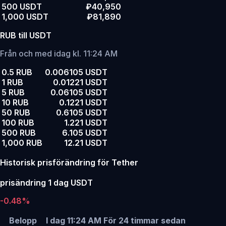
500 USDT
₽40,950
1,000 USDT
₽81,890
RUB till USDT
Från och med idag kl. 11:24 AM
0.5 RUB
0.006105 USDT
1 RUB
0.01221 USDT
5 RUB
0.06105 USDT
10 RUB
0.1221 USDT
50 RUB
0.6105 USDT
100 RUB
1.221 USDT
500 RUB
6.105 USDT
1,000 RUB
12.21 USDT
Historisk prisförändring för Tether
prisändring 1 dag USDT
-0.48%
Belopp
I dag 11:24 AM
För 24 timmar sedan