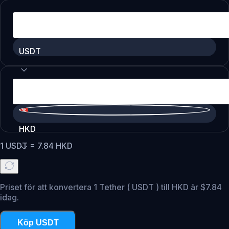
USDT
HKD
1
USDT
=
7.84
HKD
Priset för att konvertera 1 Tether ( USDT ) till HKD är $7.84
idag.
Köp USDT