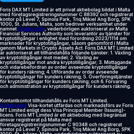
Foris DAX MT Limited är ett privat aktiebolag bildat i Malta
med företagsregistreringsnummer C 88392 och registrerat
kontor på Level 7, Spinola Park, Triq Mikiel Ang Borg, SPK
1000, St. Julians, Malta, som bedriver verksamhet under
namnet
Crypto.com
, vederbörligen auktoriserat av Malta
Financial Services Authority som leverantör av tjänster för
kryptotillgångar i enlighet med förordning 2023/1114 om
marknader för kryptotillgångar, såsom genomförd i Malta
genom Markets in Crypto Assets Act. Foris DAX MT Limited
är auktoriserat att tillhandahålla följande tjänster: 1. Växling
av kryptotillgångar mot medel; 2. Växling av
kryptotillgångar mot andra kryptotillgångar; 3. Mottagande
och vidarebefordran av order avseende kryptotillgångar
för kunders räkning; 4. Utförande av order avseende
kryptotillgångar för kunders räkning; 5. Överföringstjänster
för kryptotillgångar för kunders räkning; och 6. Förvaring
och administration av kryptotillgångar för kunders räkning.
Kontantkontot tillhandahålls av Foris MT Limited.
Crypto.com
Visa-kortet utfärdas och marknadsförs av Foris
MT Limited enligt dess Visa Principal Member (Issuing)-
licens. Foris MT Limited är ett aktiebolag med begränsat
ansvar registrerat på Malta med
företagsregistreringsnummer C 90348 och registrerat
kontor på Level 7, Spinola Park, Triq Mikiel Ang Borg, SPK
1000, St. Julians, Malta, vederbörligen auktoriserat av