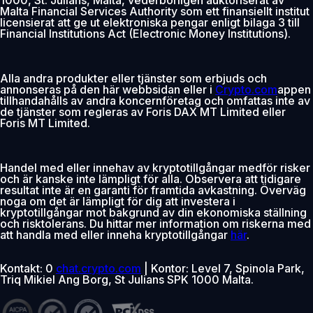
Malta Financial Services Authority som ett finansiellt institut
licensierat att ge ut elektroniska pengar enligt bilaga 3 till
Financial Institutions Act (Electronic Money Institutions).
Alla andra produkter eller tjänster som erbjuds och
annonseras på den här webbsidan eller i
Crypto.com
appen
tillhandahålls av andra koncernföretag och omfattas inte av
de tjänster som regleras av Foris DAX MT Limited eller
Foris MT Limited.
Handel med eller innehav av kryptotillgångar medför risker
och är kanske inte lämpligt för alla. Observera att tidigare
resultat inte är en garanti för framtida avkastning. Överväg
noga om det är lämpligt för dig att investera i
kryptotillgångar mot bakgrund av din ekonomiska ställning
och risktolerans. Du hittar mer information om riskerna med
att handla med eller inneha kryptotillgångar
här
.
Kontakt: 0
chat.crypto.com
| Kontor: Level 7, Spinola Park,
Triq Mikiel Ang Borg, St Julians SPK 1000 Malta.