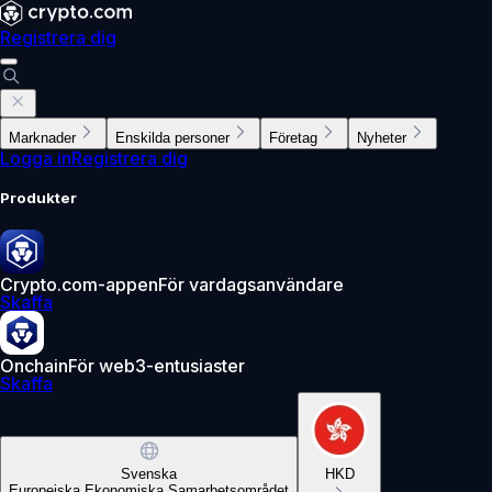
Registrera dig
Marknader
Enskilda personer
Företag
Nyheter
Logga in
Registrera dig
Produkter
Crypto.com-appen
För vardagsanvändare
Skaffa
Onchain
För web3-entusiaster
Skaffa
Svenska
HKD
Europeiska Ekonomiska Samarbetsområdet