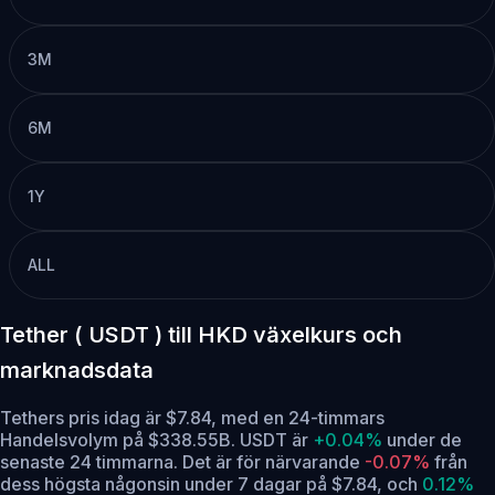
3M
6M
1Y
ALL
Tether ( USDT ) till HKD växelkurs och
marknadsdata
Tethers pris idag är $7.84, med en 24-timmars
Handelsvolym på $338.55B. USDT är
+0.04%
under de
senaste 24 timmarna.
Det är för närvarande
-0.07%
från
dess högsta någonsin under 7 dagar på $7.84,
och
0.12%