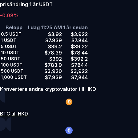
prisändring 1 år USDT
-0.08%
Belopp
I dag 11:25 AM
1 år sedan
$3.92
$3.922
0.5
USDT
$7.839
$7.844
1
USDT
$39.2
$39.22
5
USDT
$78.39
$78.44
10
USDT
$392
$392.2
50
USDT
$783.9
$784.4
100
USDT
$3,920
$3,922
500
USDT
$7,839
$7,844
1,000
USDT
Konvertera andra kryptovalutor till HKD
BTC till HKD