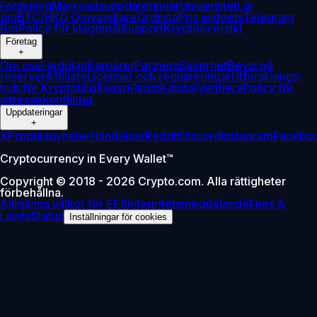
Forskning
Marknadsuppdateringar
Universitet
Lär
dig
BTC/HKD Omvandlare
Ordlista
Pris widgets
Telegram
Bot
Policy för klagomål
Support
Kryptoöversikt
Företag
+
Om oss
Färdplan
Karriärer
Partners
Säkerhet
Bevis på
reserver
Affiliate
Licenser och registreringar
Utforsknings-
hub för Kryptotillgångar
Klimat
Kapital
Verifiera
Policy för
intressekonflikter
Uppdateringar
+
X
Produktnyheter
Händelser
Reddit
Discord
Instagram
Facebo
Cryptocurrency in Every Wallet™
Copyright © 2018 - 2026 Crypto.com. Alla rättigheter
förbehållna.
Allmänna villkor för EES
Integritetsmeddelande
Fees &
Limits
Status
Inställningar för cookies