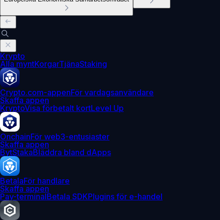
Krypto
Alla mynt
Korgar
Tjäna
Staking
Crypto.com-appen
För vardagsanvändare
Skaffa appen
Krypto
Visa förbetalt kort
Level Up
Onchain
För web3-entusiaster
Skaffa appen
Byt
Staka
Bläddra bland dApps
Betala
För handlare
Skaffa appen
Pay-terminal
Betala SDK
Plugins för e-handel