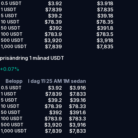
$3.92
$3.918
0.5
USDT
$7.839
$7.835
1
USDT
$39.2
$39.18
5
USDT
$78.39
$78.35
10
USDT
$392
$391.8
50
USDT
$783.9
$783.5
100
USDT
$3,920
$3,918
500
USDT
$7,839
$7,835
1,000
USDT
prisändring 1 månad USDT
+0.07%
Belopp
I dag 11:25 AM
1M sedan
$3.92
$3.916
0.5
USDT
$7.839
$7.833
1
USDT
$39.2
$39.16
5
USDT
$78.39
$78.33
10
USDT
$392
$391.6
50
USDT
$783.9
$783.3
100
USDT
$3,920
$3,916
500
USDT
$7,839
$7,833
1,000
USDT