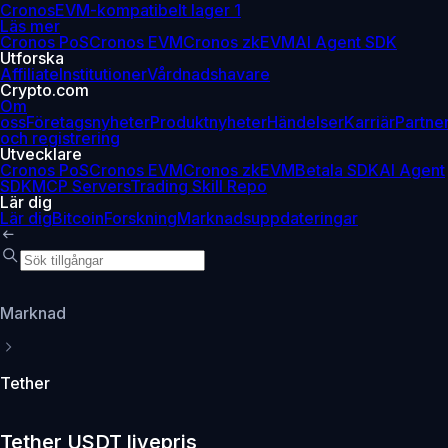
Cronos
EVM-kompatibelt lager 1
Läs mer
Cronos PoS
Cronos EVM
Cronos zkEVM
AI Agent SDK
Utforska
Affiliate
Institutioner
Vårdnadshavare
Crypto.com
Om
oss
Företagsnyheter
Produktnyheter
Händelser
Karriär
Partne
och registrering
Utvecklare
Cronos PoS
Cronos EVM
Cronos zkEVM
Betala SDK
AI Agent
SDK
MCP Servers
Trading Skill Repo
Lär dig
Lär dig
Bitcoin
Forskning
Marknadsuppdateringar
Marknad
Tether
Tether USDT livepris