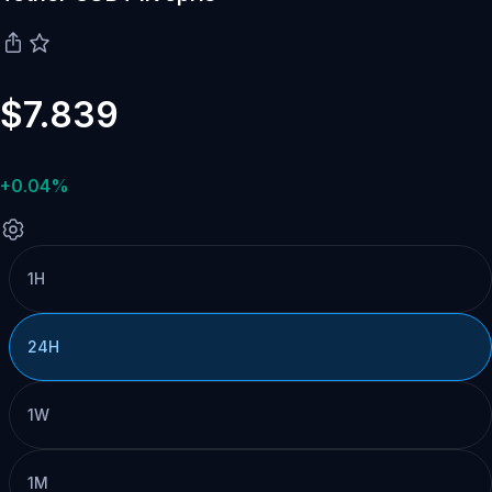
$7.839
+0.04%
1H
24H
1W
1M