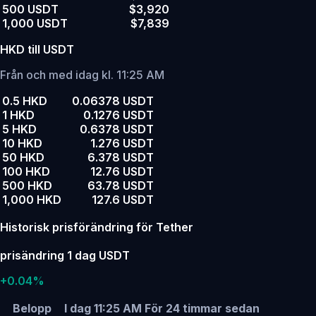
500 USDT
$3,920
1,000 USDT
$7,839
HKD till USDT
Från och med idag kl. 11:25 AM
0.5 HKD
0.06378 USDT
1 HKD
0.1276 USDT
5 HKD
0.6378 USDT
10 HKD
1.276 USDT
50 HKD
6.378 USDT
100 HKD
12.76 USDT
500 HKD
63.78 USDT
1,000 HKD
127.6 USDT
Historisk prisförändring för Tether
prisändring 1 dag USDT
+0.04%
Belopp
I dag 11:25 AM
För 24 timmar sedan