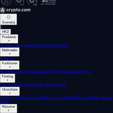
Svenska
|
HKD
Produkter
+
Crypto.com-appen
Onchain
Level Up
Marknader
+
Krypto
Funktioner
+
Kort
Korgar
Earn
Staking
DeFi Staking
Betala
Prime
Företag
+
Vårdnadshavare
Betala till handlare
Utvecklare
+
Cronos PoS
Cronos EVM
Cronos zkEVM
Betala SDK
AI Agent
SDK
Resurser
+