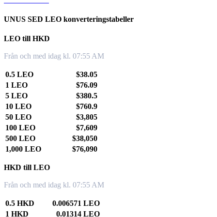
UNUS SED LEO konverteringstabeller
LEO till HKD
Från och med idag kl. 07:55 AM
0.5 LEO
$38.05
1 LEO
$76.09
5 LEO
$380.5
10 LEO
$760.9
50 LEO
$3,805
100 LEO
$7,609
500 LEO
$38,050
1,000 LEO
$76,090
HKD till LEO
Från och med idag kl. 07:55 AM
0.5 HKD
0.006571 LEO
1 HKD
0.01314 LEO