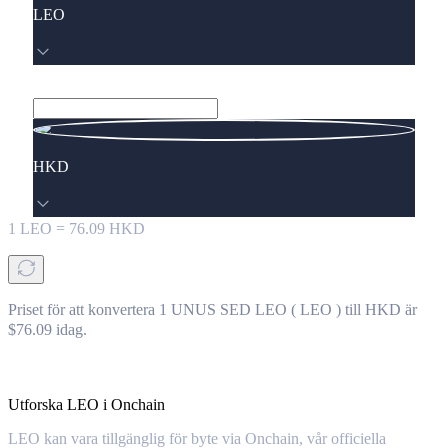
LEO
HKD
1
LEO
=
76.09
HKD
Priset för att konvertera 1 UNUS SED LEO ( LEO ) till HKD är
$76.09 idag.
Utforska LEO i Onchain
LEO kan vara tillgänglig för byte via Onchain, vår officiella