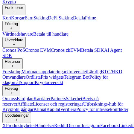
Krypto
Funktioner
+
Kort
Korgar
Earn
Staking
DeFi Staking
Betala
Prime
Företag
+
Vårdnadshavare
Betala till handlare
Utvecklare
+
Cronos PoS
Cronos EVM
Cronos zkEVM
Betala SDK
AI Agent
SDK
Resurser
+
Forskning
Marknadsuppdateringar
Universitet
Lär dig
BTC/HKD
Omvandlare
Ordlista
Pris widgets
Telegram Bot
Policy för
klagomål
Support
Kryptoöversikt
Företag
+
Om oss
Färdplan
Karriärer
Partners
Säkerhet
Bevis på
reserver
Affiliate
Licenser och registreringar
Utforsknings-hub för
Kryptotillgångar
Klimat
Kapital
Verifiera
Policy för intressekonflikter
Uppdateringar
+
X
Produktnyheter
Händelser
Reddit
Discord
Instagram
Facebook
Linkedi