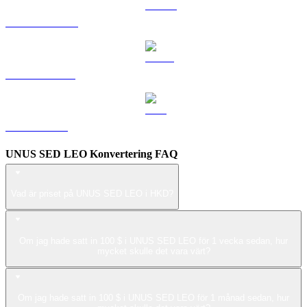
DOGE till HKD
USDS till HKD
ZEC till HKD
UNUS SED LEO Konvertering FAQ
Vad är priset på UNUS SED LEO i HKD?
Om jag hade satt in 100 $ i UNUS SED LEO för 1 vecka sedan, hur
mycket skulle det vara värt?
Om jag hade satt in 100 $ i UNUS SED LEO för 1 månad sedan, hur