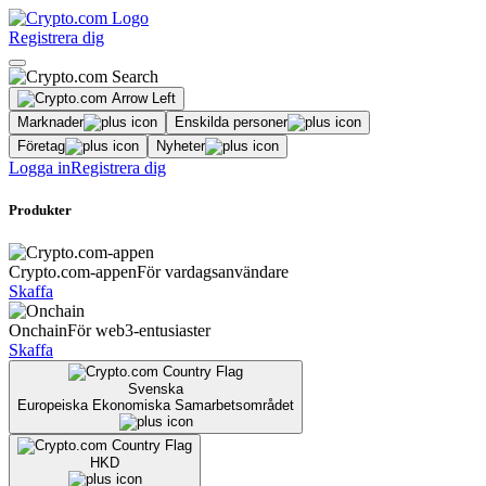
Registrera dig
Marknader
Enskilda personer
Företag
Nyheter
Logga in
Registrera dig
Produkter
Crypto.com-appen
För vardagsanvändare
Skaffa
Onchain
För web3-entusiaster
Skaffa
Svenska
Europeiska Ekonomiska Samarbetsområdet
HKD