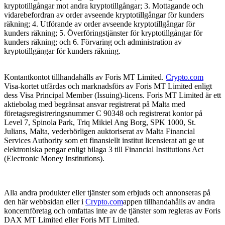
kryptotillgångar mot andra kryptotillgångar; 3. Mottagande och
vidarebefordran av order avseende kryptotillgångar för kunders
räkning; 4. Utförande av order avseende kryptotillgångar för
kunders räkning; 5. Överföringstjänster för kryptotillgångar för
kunders räkning; och 6. Förvaring och administration av
kryptotillgångar för kunders räkning.
Kontantkontot tillhandahålls av Foris MT Limited.
Crypto.com
Visa-kortet utfärdas och marknadsförs av Foris MT Limited enligt
dess Visa Principal Member (Issuing)-licens. Foris MT Limited är ett
aktiebolag med begränsat ansvar registrerat på Malta med
företagsregistreringsnummer C 90348 och registrerat kontor på
Level 7, Spinola Park, Triq Mikiel Ang Borg, SPK 1000, St.
Julians, Malta, vederbörligen auktoriserat av Malta Financial
Services Authority som ett finansiellt institut licensierat att ge ut
elektroniska pengar enligt bilaga 3 till Financial Institutions Act
(Electronic Money Institutions).
Alla andra produkter eller tjänster som erbjuds och annonseras på
den här webbsidan eller i
Crypto.com
appen tillhandahålls av andra
koncernföretag och omfattas inte av de tjänster som regleras av Foris
DAX MT Limited eller Foris MT Limited.