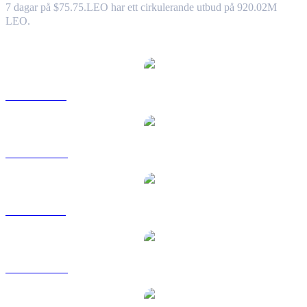
7 dagar på $75.75.
LEO har ett cirkulerande utbud på 920.02M
LEO.
Populära konverteringspar UNUS SED LEO
LEO till USD
LEO till AUD
LEO till BRL
LEO till CAD