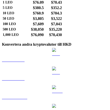
$76.09
$70.43
1
LEO
$380.5
$352.2
5
LEO
$760.9
$704.3
10
LEO
$3,805
$3,522
50
LEO
$7,609
$7,043
100
LEO
$38,050
$35,220
500
LEO
$76,090
$70,430
1,000
LEO
Konvertera andra kryptovalutor till HKD
BTC till HKD
ETH till HKD
USDT till HKD