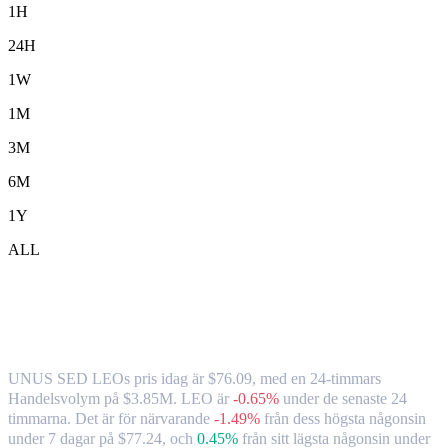
1H
24H
1W
1M
3M
6M
1Y
ALL
UNUS SED LEO ( LEO ) till HKD
växelkurs och marknadsdata
UNUS SED LEOs pris idag är $76.09, med en 24-timmars
Handelsvolym på $3.85M. LEO är
-0.65%
under de senaste 24
timmarna.
Det är för närvarande
-1.49%
från dess högsta någonsin
under 7 dagar på $77.24,
och
0.45%
från sitt lägsta någonsin under