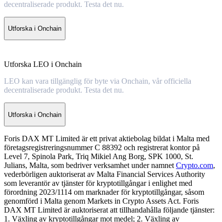
decentraliserade produkt. Testa det nu.
Utforska i Onchain
Utforska LEO i Onchain
LEO kan vara tillgänglig för byte via Onchain, vår officiella
decentraliserade produkt. Testa det nu.
Utforska i Onchain
Foris DAX MT Limited är ett privat aktiebolag bildat i Malta med
företagsregistreringsnummer C 88392 och registrerat kontor på
Level 7, Spinola Park, Triq Mikiel Ang Borg, SPK 1000, St.
Julians, Malta, som bedriver verksamhet under namnet
Crypto.com
,
vederbörligen auktoriserat av Malta Financial Services Authority
som leverantör av tjänster för kryptotillgångar i enlighet med
förordning 2023/1114 om marknader för kryptotillgångar, såsom
genomförd i Malta genom Markets in Crypto Assets Act. Foris
DAX MT Limited är auktoriserat att tillhandahålla följande tjänster:
1. Växling av kryptotillgångar mot medel; 2. Växling av