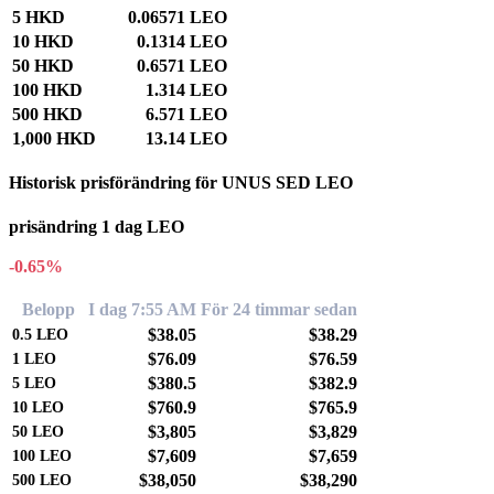
5 HKD
0.06571 LEO
10 HKD
0.1314 LEO
50 HKD
0.6571 LEO
100 HKD
1.314 LEO
500 HKD
6.571 LEO
1,000 HKD
13.14 LEO
Historisk prisförändring för UNUS SED LEO
prisändring 1 dag LEO
-0.65%
Belopp
I dag 7:55 AM
För 24 timmar sedan
$38.05
$38.29
0.5
LEO
$76.09
$76.59
1
LEO
$380.5
$382.9
5
LEO
$760.9
$765.9
10
LEO
$3,805
$3,829
50
LEO
$7,609
$7,659
100
LEO
$38,050
$38,290
500
LEO