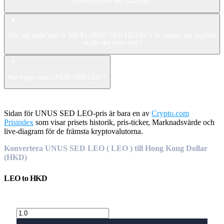
mycket skulle det vara värt?
Om jag hade satt in 100 $ i UNUS SED LEO för 1 år sedan, hur mycket
skulle det vara värt?
Hur köper man UNUS SED LEO ?
Sidan för UNUS SED LEO-pris är bara en av
Crypto.com
Prisindex
som visar prisets historik, pris-ticker, Marknadsvärde och
live-diagram för de främsta kryptovalutorna.
Konvertera UNUS SED LEO ( LEO ) till Hong Kong Dollar
(HKD)
LEO
to
HKD