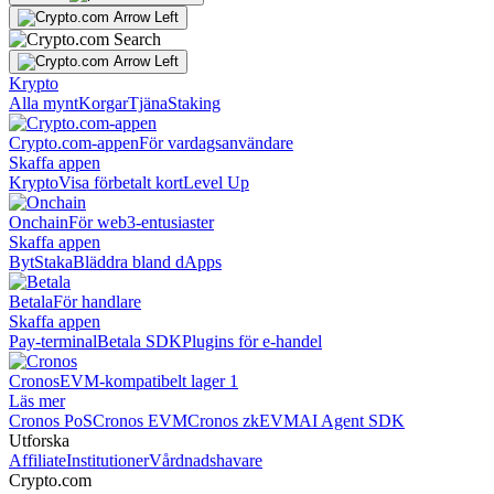
Krypto
Alla mynt
Korgar
Tjäna
Staking
Crypto.com-appen
För vardagsanvändare
Skaffa appen
Krypto
Visa förbetalt kort
Level Up
Onchain
För web3-entusiaster
Skaffa appen
Byt
Staka
Bläddra bland dApps
Betala
För handlare
Skaffa appen
Pay-terminal
Betala SDK
Plugins för e-handel
Cronos
EVM-kompatibelt lager 1
Läs mer
Cronos PoS
Cronos EVM
Cronos zkEVM
AI Agent SDK
Utforska
Affiliate
Institutioner
Vårdnadshavare
Crypto.com