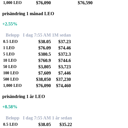
$76,090
$76,590
1,000
LEO
prisändring 1 månad LEO
+2.55%
Belopp
I dag 7:55 AM
1M sedan
$38.05
$37.23
0.5
LEO
$76.09
$74.46
1
LEO
$380.5
$372.3
5
LEO
$760.9
$744.6
10
LEO
$3,805
$3,723
50
LEO
$7,609
$7,446
100
LEO
$38,050
$37,230
500
LEO
$76,090
$74,460
1,000
LEO
prisändring 1 år LEO
+8.58%
Belopp
I dag 7:55 AM
1 år sedan
$38.05
$35.22
0.5
LEO