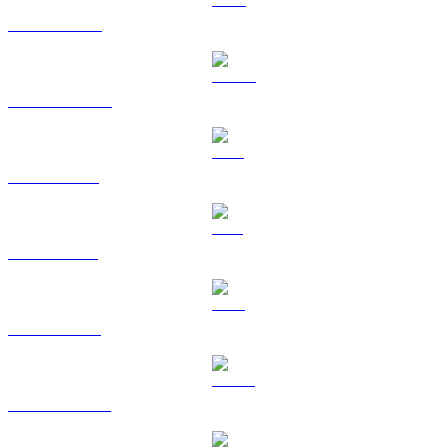
BNB till HKD
USDC till HKD
XRP till HKD
SOL till HKD
TRX till HKD
HYPE till HKD