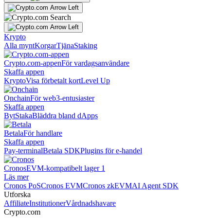
Krypto
Alla mynt
Korgar
Tjäna
Staking
Crypto.com-appen
För vardagsanvändare
Skaffa appen
Krypto
Visa förbetalt kort
Level Up
Onchain
För web3-entusiaster
Skaffa appen
Byt
Staka
Bläddra bland dApps
Betala
För handlare
Skaffa appen
Pay-terminal
Betala SDK
Plugins för e-handel
Cronos
EVM-kompatibelt lager 1
Läs mer
Cronos PoS
Cronos EVM
Cronos zkEVM
AI Agent SDK
Utforska
Affiliate
Institutioner
Vårdnadshavare
Crypto.com