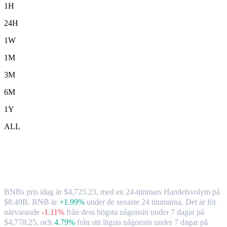
1H
24H
1W
1M
3M
6M
1Y
ALL
BNB ( BNB ) till HKD växelkurs och
marknadsdata
BNBs pris idag är $4,725.23, med en 24-timmars Handelsvolym på
$8.49B. BNB är
+1.99%
under de senaste 24 timmarna.
Det är för
närvarande
-1.11%
från dess högsta någonsin under 7 dagar på
$4,778.25,
och
4.79%
från sitt lägsta någonsin under 7 dagar på