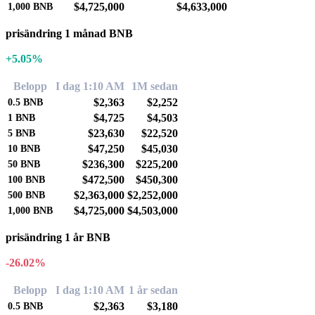
$4,725,000
$4,633,000
1,000
BNB
prisändring 1 månad BNB
+5.05%
Belopp
I dag 1:10 AM
1M sedan
$2,363
$2,252
0.5
BNB
$4,725
$4,503
1
BNB
$23,630
$22,520
5
BNB
$47,250
$45,030
10
BNB
$236,300
$225,200
50
BNB
$472,500
$450,300
100
BNB
$2,363,000
$2,252,000
500
BNB
$4,725,000
$4,503,000
1,000
BNB
prisändring 1 år BNB
-26.02%
Belopp
I dag 1:10 AM
1 år sedan
$2,363
$3,180
0.5
BNB