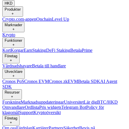
HKD
Produkter
+
Crypto.com-appen
Onchain
Level Up
Marknader
+
Krypto
Funktioner
+
Kort
Korgar
Earn
Staking
DeFi Staking
Betala
Prime
Företag
+
Vårdnadshavare
Betala till handlare
Utvecklare
+
Cronos PoS
Cronos EVM
Cronos zkEVM
Betala SDK
AI Agent
SDK
Resurser
+
Forskning
Marknadsuppdateringar
Universitet
Lär dig
BTC/HKD
Omvandlare
Ordlista
Pris widgets
Telegram Bot
Policy för
klagomål
Support
Kryptoöversikt
Företag
+
Om oss
Färdplan
Karriärer
Partners
Säkerhet
Bevis på