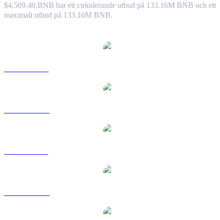
$4,509.40.
BNB har ett cirkulerande utbud på 133.16M BNB och ett
maximalt utbud på 133.16M BNB.
Populära konverteringspar BNB
BNB till USD
BNB till AUD
BNB till BRL
BNB till CAD