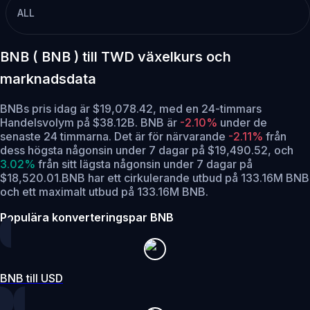
ALL
BNB ( BNB ) till TWD växelkurs och
marknadsdata
BNBs pris idag är $19,078.42, med en 24-timmars
Handelsvolym på $38.12B. BNB är
-2.10%
under de
senaste 24 timmarna.
Det är för närvarande
-2.11%
från
dess högsta någonsin under 7 dagar på $19,490.52,
och
3.02%
från sitt lägsta någonsin under 7 dagar på
$18,520.01.
BNB har ett cirkulerande utbud på 133.16M BNB
och ett maximalt utbud på 133.16M BNB.
Populära konverteringspar BNB
BNB till USD