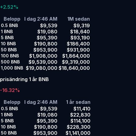
+2.52%
Belopp
I dag 2:46 AM
1M sedan
$9,539
$9,319
0.5
BNB
$19,080
$18,640
1
BNB
$95,390
$93,190
5
BNB
$190,800
$186,400
10
BNB
$953,900
$931,900
50
BNB
$1,908,000
$1,864,000
100
BNB
$9,539,000
$9,319,000
500
BNB
$19,080,000
$18,640,000
1,000
BNB
prisändring 1 år BNB
-16.32%
Belopp
I dag 2:46 AM
1 år sedan
$9,539
$11,410
0.5
BNB
$19,080
$22,830
1
BNB
$95,390
$114,100
5
BNB
$190,800
$228,300
10
BNB
$953,900
$1,141,000
50
BNB