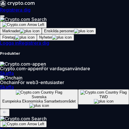
Registrera dig
Marknader
Enskilda personer
Företag
Nyheter
Logga in
Registrera dig
Produkter
Crypto.com-appen
För vardagsanvändare
Skaffa
Onchain
För web3-entusiaster
Skaffa
Svenska
TWD
Europeiska Ekonomiska Samarbetsområdet