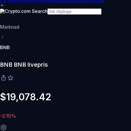
Lär dig
Bitcoin
Forskning
Marknadsuppdateringar
Marknad
BNB
BNB BNB livepris
$19,078.42
-2.10%