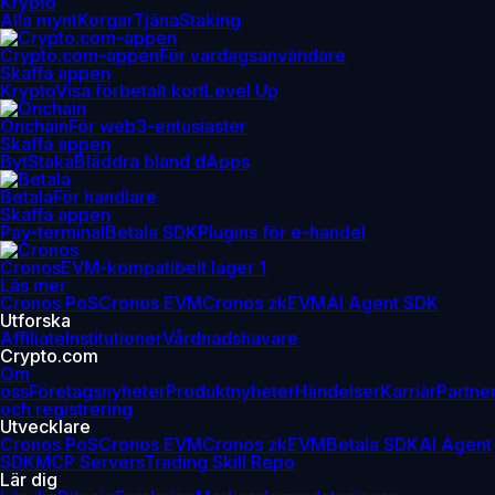
Krypto
Alla mynt
Korgar
Tjäna
Staking
Crypto.com-appen
För vardagsanvändare
Skaffa appen
Krypto
Visa förbetalt kort
Level Up
Onchain
För web3-entusiaster
Skaffa appen
Byt
Staka
Bläddra bland dApps
Betala
För handlare
Skaffa appen
Pay-terminal
Betala SDK
Plugins för e-handel
Cronos
EVM-kompatibelt lager 1
Läs mer
Cronos PoS
Cronos EVM
Cronos zkEVM
AI Agent SDK
Utforska
Affiliate
Institutioner
Vårdnadshavare
Crypto.com
Om
oss
Företagsnyheter
Produktnyheter
Händelser
Karriär
Partne
och registrering
Utvecklare
Cronos PoS
Cronos EVM
Cronos zkEVM
Betala SDK
AI Agent
SDK
MCP Servers
Trading Skill Repo
Lär dig