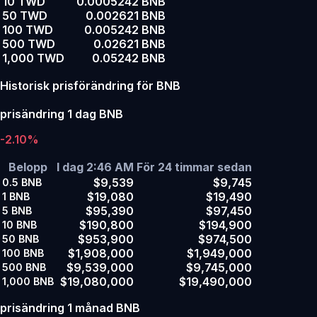
10 TWD
0.0005242 BNB
50 TWD
0.002621 BNB
100 TWD
0.005242 BNB
500 TWD
0.02621 BNB
1,000 TWD
0.05242 BNB
Historisk prisförändring för BNB
prisändring 1 dag BNB
-2.10%
Belopp
I dag 2:46 AM
För 24 timmar sedan
$9,539
$9,745
0.5
BNB
$19,080
$19,490
1
BNB
$95,390
$97,450
5
BNB
$190,800
$194,900
10
BNB
$953,900
$974,500
50
BNB
$1,908,000
$1,949,000
100
BNB
$9,539,000
$9,745,000
500
BNB
$19,080,000
$19,490,000
1,000
BNB
prisändring 1 månad BNB