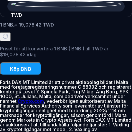
TWD
1
BNB
=
19,078.42
TWD
Priset för att konvertera 1 BNB ( BNB ) till TWD är
$19,078.42 idag.
Köp BNB
Foris DAX MT Limited är ett privat aktiebolag bildat i Malta
med företagsregistreringsnummer C 88392 och registrerat
kontor på Level 7, Spinola Park, Triq Mikiel Ang Borg, SPK
1000, St. Julians, Malta, som bedriver verksamhet under
namnet
Crypto.com
, vederbörligen auktoriserat av Malta
Financial Services Authority som leverantör av tjänster för
kryptotillgångar i enlighet med förordning 2023/1114 om
marknader för kryptotillgångar, såsom genomförd i Malta
genom Markets in Crypto Assets Act. Foris DAX MT Limited
är auktoriserat att tillhandahålla följande tjänster: 1. Växling
av kryptotillgångar mot medel; 2. Växling av