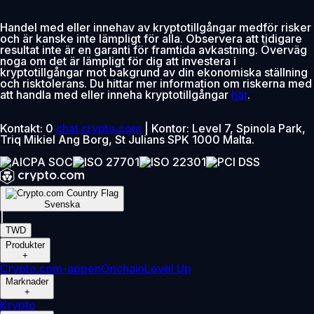
Handel med eller innehav av kryptotillgångar medför risker
och är kanske inte lämpligt för alla. Observera att tidigare
resultat inte är en garanti för framtida avkastning. Överväg
noga om det är lämpligt för dig att investera i
kryptotillgångar mot bakgrund av din ekonomiska ställning
och risktolerans. Du hittar mer information om riskerna med
att handla med eller inneha kryptotillgångar
här
.
Kontakt: 0
chat.crypto.com
| Kontor: Level 7, Spinola Park,
Triq Mikiel Ang Borg, St Julians SPK 1000 Malta.
Svenska
|
TWD
Produkter
+
Crypto.com-appen
Onchain
Level Up
Marknader
+
Krypto