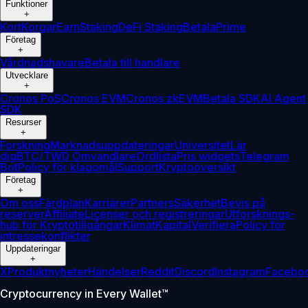
Funktioner
+
Kort
Korgar
Earn
Staking
DeFi Staking
Betala
Prime
Företag
+
Vårdnadshavare
Betala till handlare
Utvecklare
+
Cronos PoS
Cronos EVM
Cronos zkEVM
Betala SDK
AI Agent
SDK
Resurser
+
Forskning
Marknadsuppdateringar
Universitet
Lär
dig
BTC/TWD Omvandlare
Ordlista
Pris widgets
Telegram
Bot
Policy för klagomål
Support
Kryptoöversikt
Företag
+
Om oss
Färdplan
Karriärer
Partners
Säkerhet
Bevis på
reserver
Affiliate
Licenser och registreringar
Utforsknings-
hub för Kryptotillgångar
Klimat
Kapital
Verifiera
Policy för
intressekonflikter
Uppdateringar
+
X
Produktnyheter
Händelser
Reddit
Discord
Instagram
Facebo
Cryptocurrency in Every Wallet™