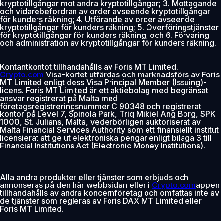
kryptotillgångar mot andra kryptotillgångar; 3. Mottagande
och vidarebefordran av order avseende kryptotillgångar
för kunders räkning; 4. Utförande av order avseende
kryptotillgångar för kunders räkning; 5. Överföringstjänster
för kryptotillgångar för kunders räkning; och 6. Förvaring
och administration av kryptotillgångar för kunders räkning.
Kontantkontot tillhandahålls av Foris MT Limited.
Crypto.com
Visa-kortet utfärdas och marknadsförs av Foris
MT Limited enligt dess Visa Principal Member (Issuing)-
licens. Foris MT Limited är ett aktiebolag med begränsat
ansvar registrerat på Malta med
företagsregistreringsnummer C 90348 och registrerat
kontor på Level 7, Spinola Park, Triq Mikiel Ang Borg, SPK
1000, St. Julians, Malta, vederbörligen auktoriserat av
Malta Financial Services Authority som ett finansiellt institut
licensierat att ge ut elektroniska pengar enligt bilaga 3 till
Financial Institutions Act (Electronic Money Institutions).
Alla andra produkter eller tjänster som erbjuds och
annonseras på den här webbsidan eller i
Crypto.com
appen
tillhandahålls av andra koncernföretag och omfattas inte av
de tjänster som regleras av Foris DAX MT Limited eller
Foris MT Limited.