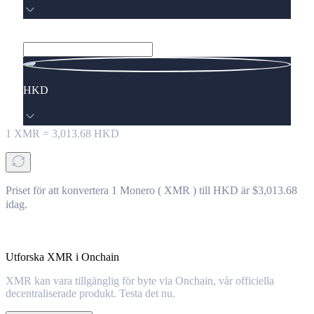
HKD
1
XMR
=
3,013.68
HKD
Priset för att konvertera 1 Monero ( XMR ) till HKD är $3,013.68
idag.
Utforska XMR i Onchain
XMR kan vara tillgänglig för byte via Onchain, vår officiella
decentraliserade produkt. Testa det nu.