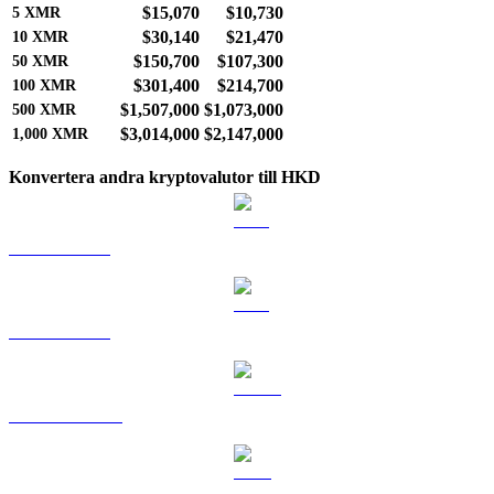
$15,070
$10,730
5
XMR
$30,140
$21,470
10
XMR
$150,700
$107,300
50
XMR
$301,400
$214,700
100
XMR
$1,507,000
$1,073,000
500
XMR
$3,014,000
$2,147,000
1,000
XMR
Konvertera andra kryptovalutor till HKD
BTC till HKD
ETH till HKD
USDT till HKD