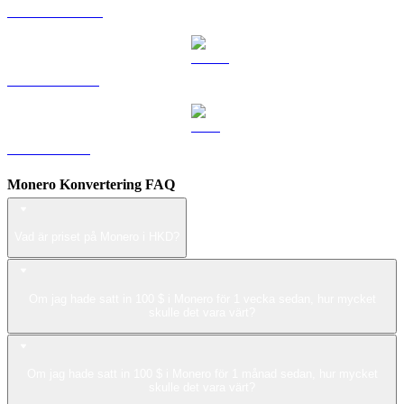
DOGE till HKD
USDS till HKD
LEO till HKD
Monero Konvertering FAQ
Vad är priset på Monero i HKD?
Om jag hade satt in 100 $ i Monero för 1 vecka sedan, hur mycket
skulle det vara värt?
Om jag hade satt in 100 $ i Monero för 1 månad sedan, hur mycket
skulle det vara värt?