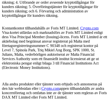
räkning; 4. Utförande av order avseende kryptotillgångar för
kunders räkning; 5. Överföringstjänster för kryptotillgångar för
kunders räkning; och 6. Förvaring och administration av
kryptotillgångar för kunders räkning.
Kontantkontot tillhandahålls av Foris MT Limited.
Crypto.com
Visa-kortet utfärdas och marknadsförs av Foris MT Limited enligt
dess Visa Principal Member (Issuing)-licens. Foris MT Limited är ett
aktiebolag med begränsat ansvar registrerat på Malta med
företagsregistreringsnummer C 90348 och registrerat kontor på
Level 7, Spinola Park, Triq Mikiel Ang Borg, SPK 1000, St.
Julians, Malta, vederbörligen auktoriserat av Malta Financial
Services Authority som ett finansiellt institut licensierat att ge ut
elektroniska pengar enligt bilaga 3 till Financial Institutions Act
(Electronic Money Institutions).
Alla andra produkter eller tjänster som erbjuds och annonseras på
den här webbsidan eller i
Crypto.com
appen tillhandahålls av andra
koncernföretag och omfattas inte av de tjänster som regleras av Foris
DAX MT Limited eller Foris MT Limited.