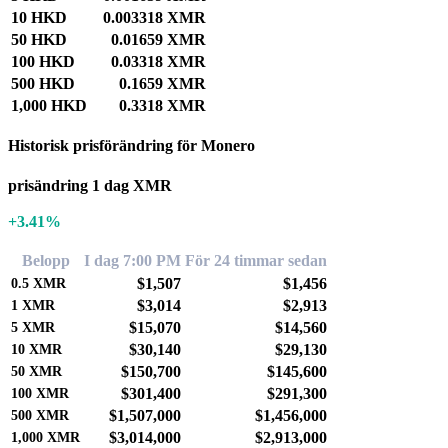
10 HKD
0.003318 XMR
50 HKD
0.01659 XMR
100 HKD
0.03318 XMR
500 HKD
0.1659 XMR
1,000 HKD
0.3318 XMR
Historisk prisförändring för Monero
prisändring 1 dag XMR
+3.41%
Belopp
I dag 7:00 PM
För 24 timmar sedan
$1,507
$1,456
0.5
XMR
$3,014
$2,913
1
XMR
$15,070
$14,560
5
XMR
$30,140
$29,130
10
XMR
$150,700
$145,600
50
XMR
$301,400
$291,300
100
XMR
$1,507,000
$1,456,000
500
XMR
$3,014,000
$2,913,000
1,000
XMR