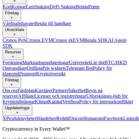
+
Kort
Korgar
Earn
Staking
DeFi Staking
Betala
Prime
Företag
+
Vårdnadshavare
Betala till handlare
Utvecklare
+
Cronos PoS
Cronos EVM
Cronos zkEVM
Betala SDK
AI Agent
SDK
Resurser
+
Forskning
Marknadsuppdateringar
Universitet
Lär dig
BTC/HKD
Omvandlare
Ordlista
Pris widgets
Telegram Bot
Policy för
klagomål
Support
Kryptoöversikt
Företag
+
Om oss
Färdplan
Karriärer
Partners
Säkerhet
Bevis på
reserver
Affiliate
Licenser och registreringar
Utforsknings-hub för
Kryptotillgångar
Klimat
Kapital
Verifiera
Policy för intressekonflikter
Uppdateringar
+
X
Produktnyheter
Händelser
Reddit
Discord
Instagram
Facebook
Linkedi
Cryptocurrency in Every Wallet™