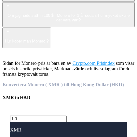
Om jag hade satt in 100 $ i Monero för 1 år sedan, hur mycket skulle
det vara värt?
Hur köper man Monero ?
Sidan för Monero-pris är bara en av
Crypto.com Prisindex
som visar
prisets historik, pris-ticker, Marknadsvärde och live-diagram för de
främsta kryptovalutorna.
Konvertera Monero ( XMR ) till Hong Kong Dollar (HKD)
XMR
to
HKD
XMR