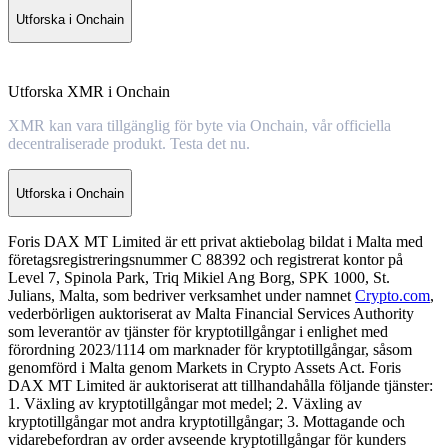
Utforska i Onchain
Utforska XMR i Onchain
XMR kan vara tillgänglig för byte via Onchain, vår officiella
decentraliserade produkt. Testa det nu.
Utforska i Onchain
Foris DAX MT Limited är ett privat aktiebolag bildat i Malta med
företagsregistreringsnummer C 88392 och registrerat kontor på
Level 7, Spinola Park, Triq Mikiel Ang Borg, SPK 1000, St.
Julians, Malta, som bedriver verksamhet under namnet
Crypto.com
,
vederbörligen auktoriserat av Malta Financial Services Authority
som leverantör av tjänster för kryptotillgångar i enlighet med
förordning 2023/1114 om marknader för kryptotillgångar, såsom
genomförd i Malta genom Markets in Crypto Assets Act. Foris
DAX MT Limited är auktoriserat att tillhandahålla följande tjänster:
1. Växling av kryptotillgångar mot medel; 2. Växling av
kryptotillgångar mot andra kryptotillgångar; 3. Mottagande och
vidarebefordran av order avseende kryptotillgångar för kunders