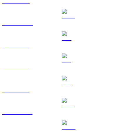
BNB till HKD
USDC till HKD
XRP till HKD
SOL till HKD
TRX till HKD
HYPE till HKD