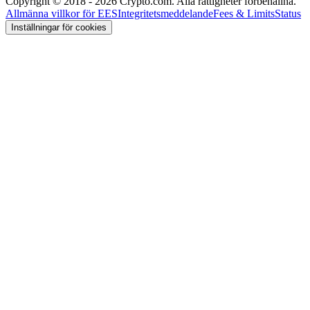
Copyright © 2018 - 2026 Crypto.com. Alla rättigheter förbehållna.
Allmänna villkor för EES
Integritetsmeddelande
Fees & Limits
Status
Inställningar för cookies