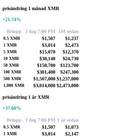
prisändring 1 månad XMR
+21.74%
Belopp
I dag 7:00 PM
1M sedan
$1,507
$1,237
0.5
XMR
$3,014
$2,473
1
XMR
$15,070
$12,370
5
XMR
$30,140
$24,730
10
XMR
$150,700
$123,700
50
XMR
$301,400
$247,300
100
XMR
$1,507,000
$1,237,000
500
XMR
$3,014,000
$2,473,000
1,000
XMR
prisändring 1 år XMR
+37.60%
Belopp
I dag 7:00 PM
1 år sedan
$1,507
$1,073
0.5
XMR
$3,014
$2,147
1
XMR