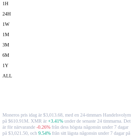
1H
24H
1W
1M
3M
6M
1Y
ALL
Monero ( XMR ) till HKD växelkurs och
marknadsdata
Moneros pris idag är $3,013.68, med en 24-timmars Handelsvolym
på $610.91M. XMR är
+3.41%
under de senaste 24 timmarna.
Det
är för närvarande
-0.26%
från dess högsta någonsin under 7 dagar
på $3,021.50,
och
9.54%
från sitt lägsta någonsin under 7 dagar på