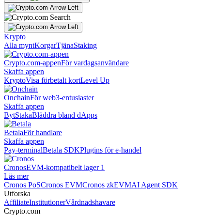
Krypto
Alla mynt
Korgar
Tjäna
Staking
Crypto.com-appen
För vardagsanvändare
Skaffa appen
Krypto
Visa förbetalt kort
Level Up
Onchain
För web3-entusiaster
Skaffa appen
Byt
Staka
Bläddra bland dApps
Betala
För handlare
Skaffa appen
Pay-terminal
Betala SDK
Plugins för e-handel
Cronos
EVM-kompatibelt lager 1
Läs mer
Cronos PoS
Cronos EVM
Cronos zkEVM
AI Agent SDK
Utforska
Affiliate
Institutioner
Vårdnadshavare
Crypto.com