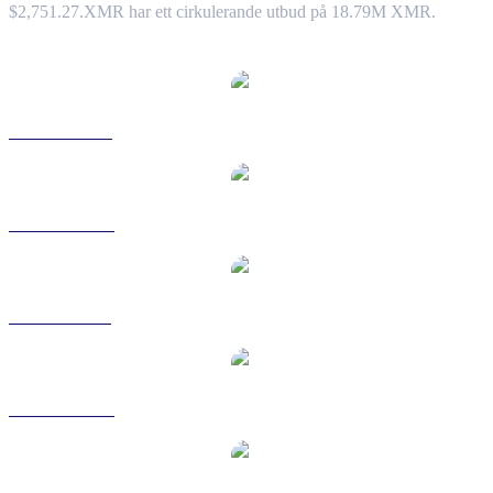
$2,751.27.
XMR har ett cirkulerande utbud på 18.79M XMR.
Populära konverteringspar Monero
XMR till USD
XMR till AUD
XMR till BRL
XMR till CAD