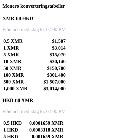
Monero konverteringstabeller
XMR till HKD
Från och med idag kl. 07:00 PM
0.5 XMR
$1,507
1 XMR
$3,014
5 XMR
$15,070
10 XMR
$30,140
50 XMR
$150,700
100 XMR
$301,400
500 XMR
$1,507,000
1,000 XMR
$3,014,000
HKD till XMR
Från och med idag kl. 07:00 PM
0.5 HKD
0.0001659 XMR
1 HKD
0.0003318 XMR
5 HKD
0.001659 XMR