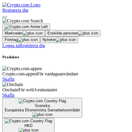
Registrera dig
Marknader
Enskilda personer
Företag
Nyheter
Logga in
Registrera dig
Produkter
Crypto.com-appen
För vardagsanvändare
Skaffa
Onchain
För web3-entusiaster
Skaffa
Svenska
Europeiska Ekonomiska Samarbetsområdet
HKD