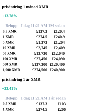
prisändring 1 månad XMR
+13.78%
Belopp
I dag 11:21 AM
1M sedan
£137.3
£120.4
0.5
XMR
£274.5
£240.9
1
XMR
£1,373
£1,204
5
XMR
£2,745
£2,409
10
XMR
£13,730
£12,040
50
XMR
£27,450
£24,090
100
XMR
£137,300
£120,400
500
XMR
£274,500
£240,900
1,000
XMR
prisändring 1 år XMR
+33.41%
Belopp
I dag 11:21 AM
1 år sedan
£137.3
£103
0.5
XMR
£274.5
£206
1
XMR