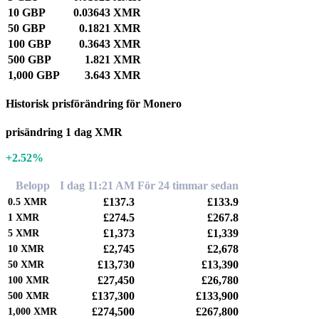
10 GBP
0.03643 XMR
50 GBP
0.1821 XMR
100 GBP
0.3643 XMR
500 GBP
1.821 XMR
1,000 GBP
3.643 XMR
Historisk prisförändring för Monero
prisändring 1 dag XMR
+2.52%
Belopp
I dag 11:21 AM
För 24 timmar sedan
£137.3
£133.9
0.5
XMR
£274.5
£267.8
1
XMR
£1,373
£1,339
5
XMR
£2,745
£2,678
10
XMR
£13,730
£13,390
50
XMR
£27,450
£26,780
100
XMR
£137,300
£133,900
500
XMR
£274,500
£267,800
1,000
XMR