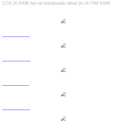
£258.20.
XMR har ett cirkulerande utbud på 18.79M XMR.
Populära konverteringspar Monero
XMR till USD
XMR till AUD
XMR till BRL
XMR till CAD