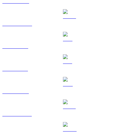
BNB till GBP
USDC till GBP
XRP till GBP
SOL till GBP
TRX till GBP
HYPE till GBP