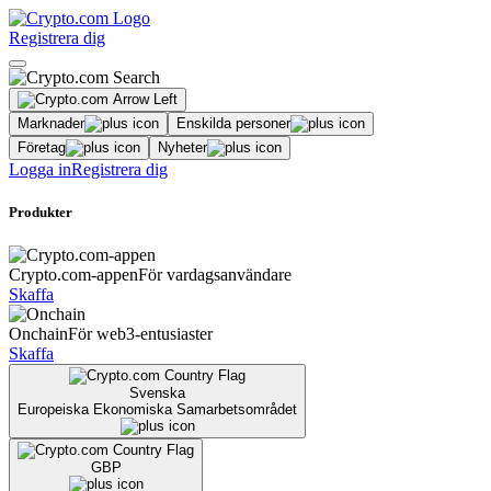
Registrera dig
Marknader
Enskilda personer
Företag
Nyheter
Logga in
Registrera dig
Produkter
Crypto.com-appen
För vardagsanvändare
Skaffa
Onchain
För web3-entusiaster
Skaffa
Svenska
Europeiska Ekonomiska Samarbetsområdet
GBP