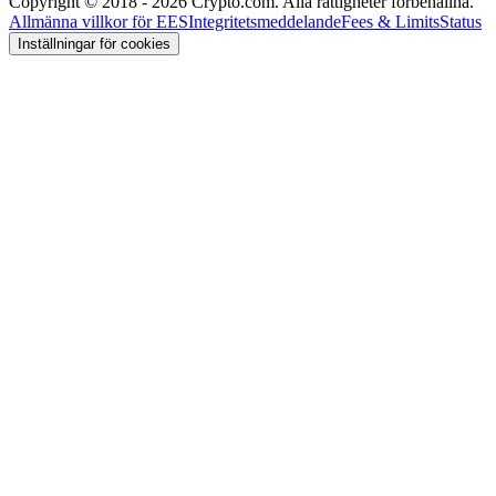
Copyright © 2018 - 2026 Crypto.com. Alla rättigheter förbehållna.
Allmänna villkor för EES
Integritetsmeddelande
Fees & Limits
Status
Inställningar för cookies