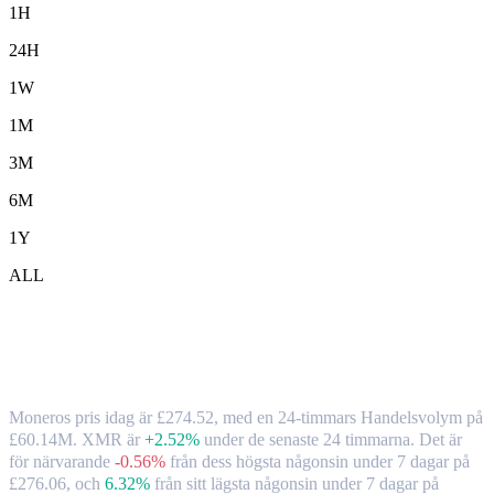
1H
24H
1W
1M
3M
6M
1Y
ALL
Monero ( XMR ) till GBP växelkurs och
marknadsdata
Moneros pris idag är £274.52, med en 24-timmars Handelsvolym på
£60.14M. XMR är
+2.52%
under de senaste 24 timmarna.
Det är
för närvarande
-0.56%
från dess högsta någonsin under 7 dagar på
£276.06,
och
6.32%
från sitt lägsta någonsin under 7 dagar på