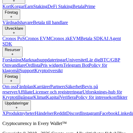
+
Kort
Korgar
Earn
Staking
DeFi Staking
Betala
Prime
Företag
+
Vårdnadshavare
Betala till handlare
Utvecklare
+
Cronos PoS
Cronos EVM
Cronos zkEVM
Betala SDK
AI Agent
SDK
Resurser
+
Forskning
Marknadsuppdateringar
Universitet
Lär dig
BTC/GBP
Omvandlare
Ordlista
Pris widgets
Telegram Bot
Policy för
klagomål
Support
Kryptoöversikt
Företag
+
Om oss
Färdplan
Karriärer
Partners
Säkerhet
Bevis på
reserver
Affiliate
Licenser och registreringar
Utforsknings-hub för
Kryptotillgångar
Klimat
Kapital
Verifiera
Policy för intressekonflikter
Uppdateringar
+
X
Produktnyheter
Händelser
Reddit
Discord
Instagram
Facebook
Linkedi
Cryptocurrency in Every Wallet™