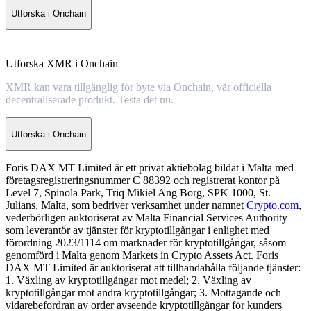
Utforska i Onchain
Utforska XMR i Onchain
XMR kan vara tillgänglig för byte via Onchain, vår officiella
decentraliserade produkt. Testa det nu.
Utforska i Onchain
Foris DAX MT Limited är ett privat aktiebolag bildat i Malta med
företagsregistreringsnummer C 88392 och registrerat kontor på
Level 7, Spinola Park, Triq Mikiel Ang Borg, SPK 1000, St.
Julians, Malta, som bedriver verksamhet under namnet
Crypto.com
,
vederbörligen auktoriserat av Malta Financial Services Authority
som leverantör av tjänster för kryptotillgångar i enlighet med
förordning 2023/1114 om marknader för kryptotillgångar, såsom
genomförd i Malta genom Markets in Crypto Assets Act. Foris
DAX MT Limited är auktoriserat att tillhandahålla följande tjänster:
1. Växling av kryptotillgångar mot medel; 2. Växling av
kryptotillgångar mot andra kryptotillgångar; 3. Mottagande och
vidarebefordran av order avseende kryptotillgångar för kunders