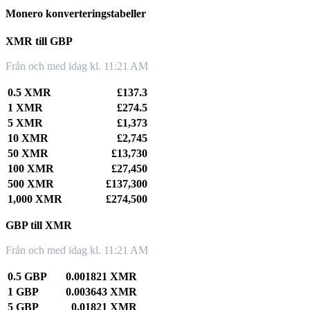
Monero konverteringstabeller
XMR till GBP
Från och med idag kl. 11:21 AM
0.5 XMR
£137.3
1 XMR
£274.5
5 XMR
£1,373
10 XMR
£2,745
50 XMR
£13,730
100 XMR
£27,450
500 XMR
£137,300
1,000 XMR
£274,500
GBP till XMR
Från och med idag kl. 11:21 AM
0.5 GBP
0.001821 XMR
1 GBP
0.003643 XMR
5 GBP
0.01821 XMR