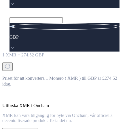
GBP
1
XMR
=
274.52
GBP
Priset för att konvertera 1 Monero ( XMR ) till GBP är £274.52
idag.
Utforska XMR i Onchain
XMR kan vara tillgänglig för byte via Onchain, vår officiella
decentraliserade produkt. Testa det nu.