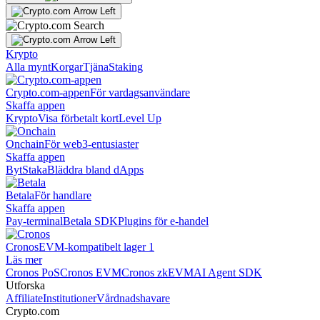
Krypto
Alla mynt
Korgar
Tjäna
Staking
Crypto.com-appen
För vardagsanvändare
Skaffa appen
Krypto
Visa förbetalt kort
Level Up
Onchain
För web3-entusiaster
Skaffa appen
Byt
Staka
Bläddra bland dApps
Betala
För handlare
Skaffa appen
Pay-terminal
Betala SDK
Plugins för e-handel
Cronos
EVM-kompatibelt lager 1
Läs mer
Cronos PoS
Cronos EVM
Cronos zkEVM
AI Agent SDK
Utforska
Affiliate
Institutioner
Vårdnadshavare
Crypto.com