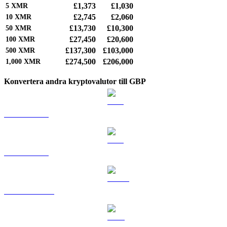
£1,373
£1,030
5
XMR
£2,745
£2,060
10
XMR
£13,730
£10,300
50
XMR
£27,450
£20,600
100
XMR
£137,300
£103,000
500
XMR
£274,500
£206,000
1,000
XMR
Konvertera andra kryptovalutor till GBP
BTC till GBP
ETH till GBP
USDT till GBP