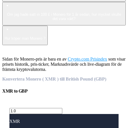
Om jag hade satt in 100 £ i Monero för 1 år sedan, hur mycket skulle
det vara värt?
Hur köper man Monero ?
Sidan för Monero-pris är bara en av
Crypto.com Prisindex
som visar
prisets historik, pris-ticker, Marknadsvärde och live-diagram för de
främsta kryptovalutorna.
Konvertera Monero ( XMR ) till British Pound (GBP)
XMR
to
GBP
XMR