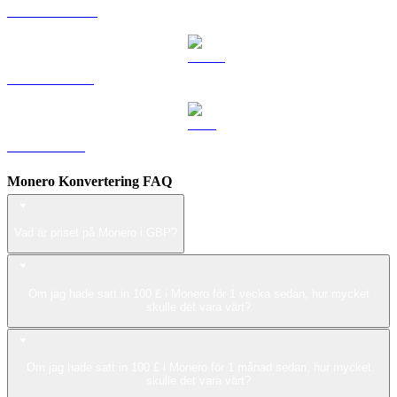
DOGE till GBP
USDS till GBP
LEO till GBP
Monero Konvertering FAQ
Vad är priset på Monero i GBP?
Om jag hade satt in 100 £ i Monero för 1 vecka sedan, hur mycket
skulle det vara värt?
Om jag hade satt in 100 £ i Monero för 1 månad sedan, hur mycket
skulle det vara värt?