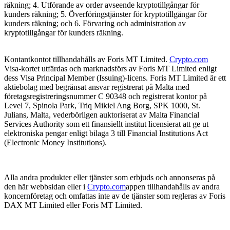
räkning; 4. Utförande av order avseende kryptotillgångar för
kunders räkning; 5. Överföringstjänster för kryptotillgångar för
kunders räkning; och 6. Förvaring och administration av
kryptotillgångar för kunders räkning.
Kontantkontot tillhandahålls av Foris MT Limited.
Crypto.com
Visa-kortet utfärdas och marknadsförs av Foris MT Limited enligt
dess Visa Principal Member (Issuing)-licens. Foris MT Limited är ett
aktiebolag med begränsat ansvar registrerat på Malta med
företagsregistreringsnummer C 90348 och registrerat kontor på
Level 7, Spinola Park, Triq Mikiel Ang Borg, SPK 1000, St.
Julians, Malta, vederbörligen auktoriserat av Malta Financial
Services Authority som ett finansiellt institut licensierat att ge ut
elektroniska pengar enligt bilaga 3 till Financial Institutions Act
(Electronic Money Institutions).
Alla andra produkter eller tjänster som erbjuds och annonseras på
den här webbsidan eller i
Crypto.com
appen tillhandahålls av andra
koncernföretag och omfattas inte av de tjänster som regleras av Foris
DAX MT Limited eller Foris MT Limited.