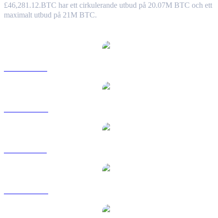
£46,281.12.
BTC har ett cirkulerande utbud på 20.07M BTC och ett
maximalt utbud på 21M BTC.
Populära konverteringspar Bitcoin
BTC till USD
BTC till AUD
BTC till BRL
BTC till CAD