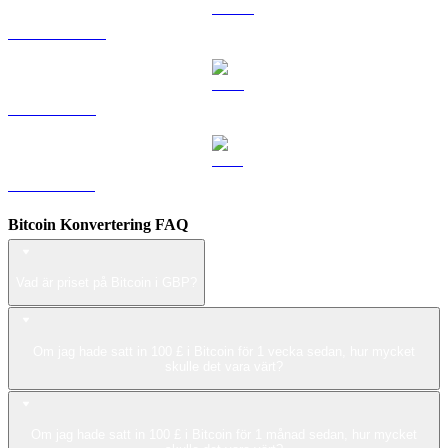
USDS till GBP
LEO till GBP
ZEC till GBP
Bitcoin Konvertering FAQ
Vad är priset på Bitcoin i GBP?
Om jag hade satt in 100 £ i Bitcoin för 1 vecka sedan, hur mycket
skulle det vara värt?
Om jag hade satt in 100 £ i Bitcoin för 1 månad sedan, hur mycket