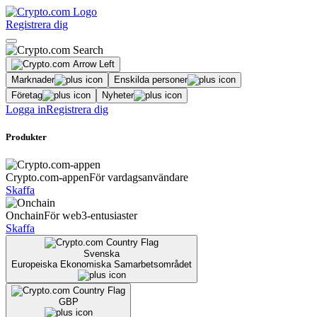
Registrera dig
Marknader
Enskilda personer
Företag
Nyheter
Logga in
Registrera dig
Produkter
Crypto.com-appen
För vardagsanvändare
Skaffa
Onchain
För web3-entusiaster
Skaffa
Svenska
Europeiska Ekonomiska Samarbetsområdet
GBP