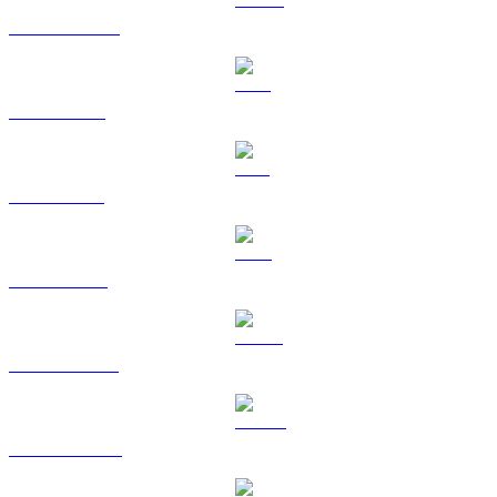
USDC till GBP
XRP till GBP
SOL till GBP
TRX till GBP
HYPE till GBP
DOGE till GBP