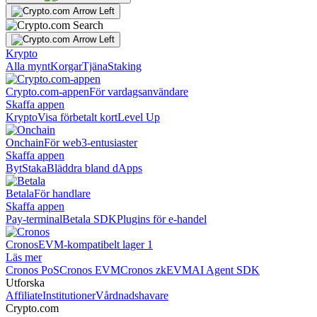
Krypto
Alla mynt
Korgar
Tjäna
Staking
Crypto.com-appen
För vardagsanvändare
Skaffa appen
Krypto
Visa förbetalt kort
Level Up
Onchain
För web3-entusiaster
Skaffa appen
Byt
Staka
Bläddra bland dApps
Betala
För handlare
Skaffa appen
Pay-terminal
Betala SDK
Plugins för e-handel
Cronos
EVM-kompatibelt lager 1
Läs mer
Cronos PoS
Cronos EVM
Cronos zkEVM
AI Agent SDK
Utforska
Affiliate
Institutioner
Vårdnadshavare
Crypto.com