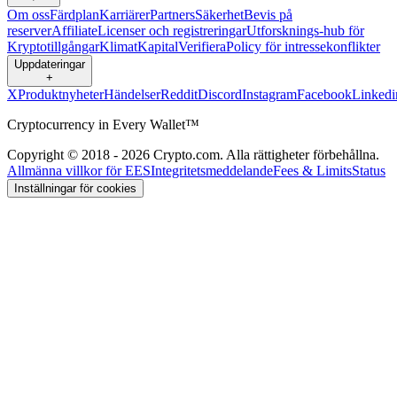
Om oss
Färdplan
Karriärer
Partners
Säkerhet
Bevis på
reserver
Affiliate
Licenser och registreringar
Utforsknings-hub för
Kryptotillgångar
Klimat
Kapital
Verifiera
Policy för intressekonflikter
Uppdateringar
+
X
Produktnyheter
Händelser
Reddit
Discord
Instagram
Facebook
Linkedi
Cryptocurrency in Every Wallet™
Copyright © 2018 - 2026 Crypto.com. Alla rättigheter förbehållna.
Allmänna villkor för EES
Integritetsmeddelande
Fees & Limits
Status
Inställningar för cookies