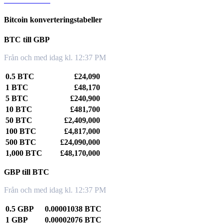
Bitcoin konverteringstabeller
BTC till GBP
Från och med idag kl. 12:37 PM
0.5 BTC
£24,090
1 BTC
£48,170
5 BTC
£240,900
10 BTC
£481,700
50 BTC
£2,409,000
100 BTC
£4,817,000
500 BTC
£24,090,000
1,000 BTC
£48,170,000
GBP till BTC
Från och med idag kl. 12:37 PM
0.5 GBP
0.00001038 BTC
1 GBP
0.00002076 BTC