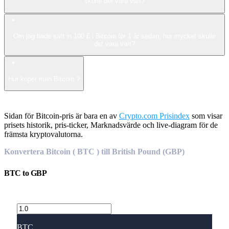
skulle det vara värt?
Om jag hade satt in 100 £ i Bitcoin för 1 år sedan, hur mycket skulle
det vara värt?
Hur köper man Bitcoin ?
Sidan för Bitcoin-pris är bara en av
Crypto.com Prisindex
som visar
prisets historik, pris-ticker, Marknadsvärde och live-diagram för de
främsta kryptovalutorna.
Konvertera Bitcoin ( BTC ) till British Pound (GBP)
BTC
to
GBP
BTC