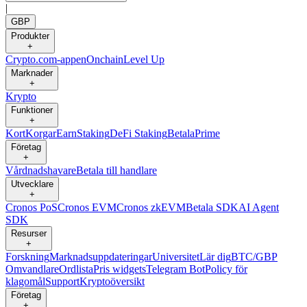
|
GBP
Produkter
+
Crypto.com-appen
Onchain
Level Up
Marknader
+
Krypto
Funktioner
+
Kort
Korgar
Earn
Staking
DeFi Staking
Betala
Prime
Företag
+
Vårdnadshavare
Betala till handlare
Utvecklare
+
Cronos PoS
Cronos EVM
Cronos zkEVM
Betala SDK
AI Agent
SDK
Resurser
+
Forskning
Marknadsuppdateringar
Universitet
Lär dig
BTC/GBP
Omvandlare
Ordlista
Pris widgets
Telegram Bot
Policy för
klagomål
Support
Kryptoöversikt
Företag
+