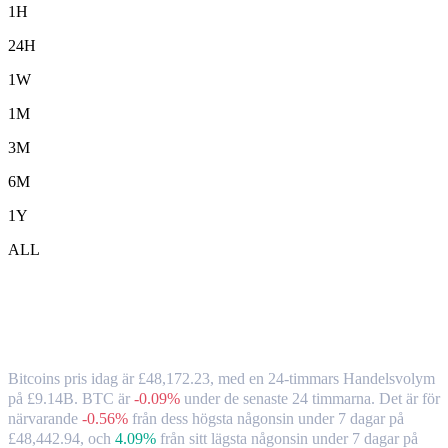
1H
24H
1W
1M
3M
6M
1Y
ALL
Bitcoin ( BTC ) till GBP växelkurs och
marknadsdata
Bitcoins pris idag är £48,172.23, med en 24-timmars Handelsvolym
på £9.14B. BTC är
-0.09%
under de senaste 24 timmarna.
Det är för
närvarande
-0.56%
från dess högsta någonsin under 7 dagar på
£48,442.94,
och
4.09%
från sitt lägsta någonsin under 7 dagar på