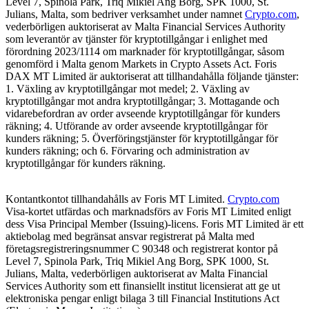
Level 7, Spinola Park, Triq Mikiel Ang Borg, SPK 1000, St.
Julians, Malta, som bedriver verksamhet under namnet
Crypto.com
,
vederbörligen auktoriserat av Malta Financial Services Authority
som leverantör av tjänster för kryptotillgångar i enlighet med
förordning 2023/1114 om marknader för kryptotillgångar, såsom
genomförd i Malta genom Markets in Crypto Assets Act. Foris
DAX MT Limited är auktoriserat att tillhandahålla följande tjänster:
1. Växling av kryptotillgångar mot medel; 2. Växling av
kryptotillgångar mot andra kryptotillgångar; 3. Mottagande och
vidarebefordran av order avseende kryptotillgångar för kunders
räkning; 4. Utförande av order avseende kryptotillgångar för
kunders räkning; 5. Överföringstjänster för kryptotillgångar för
kunders räkning; och 6. Förvaring och administration av
kryptotillgångar för kunders räkning.
Kontantkontot tillhandahålls av Foris MT Limited.
Crypto.com
Visa-kortet utfärdas och marknadsförs av Foris MT Limited enligt
dess Visa Principal Member (Issuing)-licens. Foris MT Limited är ett
aktiebolag med begränsat ansvar registrerat på Malta med
företagsregistreringsnummer C 90348 och registrerat kontor på
Level 7, Spinola Park, Triq Mikiel Ang Borg, SPK 1000, St.
Julians, Malta, vederbörligen auktoriserat av Malta Financial
Services Authority som ett finansiellt institut licensierat att ge ut
elektroniska pengar enligt bilaga 3 till Financial Institutions Act