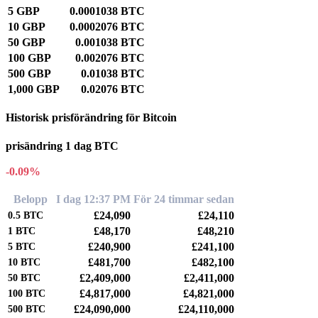
5 GBP
0.0001038 BTC
10 GBP
0.0002076 BTC
50 GBP
0.001038 BTC
100 GBP
0.002076 BTC
500 GBP
0.01038 BTC
1,000 GBP
0.02076 BTC
Historisk prisförändring för Bitcoin
prisändring 1 dag BTC
-0.09%
Belopp
I dag 12:37 PM
För 24 timmar sedan
£24,090
£24,110
0.5
BTC
£48,170
£48,210
1
BTC
£240,900
£241,100
5
BTC
£481,700
£482,100
10
BTC
£2,409,000
£2,411,000
50
BTC
£4,817,000
£4,821,000
100
BTC
£24,090,000
£24,110,000
500
BTC