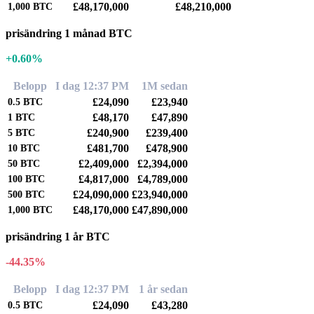
£48,170,000
£48,210,000
1,000
BTC
prisändring 1 månad BTC
+0.60%
Belopp
I dag 12:37 PM
1M sedan
£24,090
£23,940
0.5
BTC
£48,170
£47,890
1
BTC
£240,900
£239,400
5
BTC
£481,700
£478,900
10
BTC
£2,409,000
£2,394,000
50
BTC
£4,817,000
£4,789,000
100
BTC
£24,090,000
£23,940,000
500
BTC
£48,170,000
£47,890,000
1,000
BTC
prisändring 1 år BTC
-44.35%
Belopp
I dag 12:37 PM
1 år sedan
£24,090
£43,280
0.5
BTC