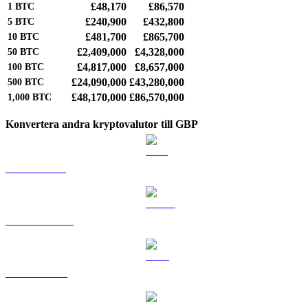
£48,170
£86,570
1
BTC
£240,900
£432,800
5
BTC
£481,700
£865,700
10
BTC
£2,409,000
£4,328,000
50
BTC
£4,817,000
£8,657,000
100
BTC
£24,090,000
£43,280,000
500
BTC
£48,170,000
£86,570,000
1,000
BTC
Konvertera andra kryptovalutor till GBP
ETH till GBP
USDT till GBP
BNB till GBP