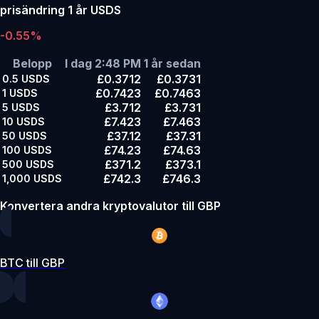
prisändring 1 år USDS
-0.55%
Belopp
I dag 2:48 PM
1 år sedan
£0.3712
£0.3731
0.5
USDS
£0.7423
£0.7463
1
USDS
£3.712
£3.731
5
USDS
£7.423
£7.463
10
USDS
£37.12
£37.31
50
USDS
£74.23
£74.63
100
USDS
£371.2
£373.1
500
USDS
£742.3
£746.3
1,000
USDS
Konvertera andra kryptovalutor till GBP
BTC till GBP