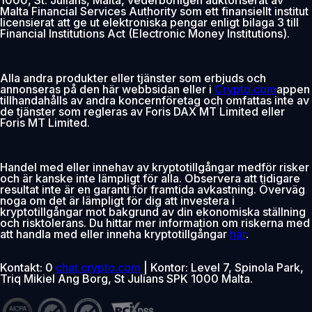
Malta Financial Services Authority som ett finansiellt institut
licensierat att ge ut elektroniska pengar enligt bilaga 3 till
Financial Institutions Act (Electronic Money Institutions).
Alla andra produkter eller tjänster som erbjuds och
annonseras på den här webbsidan eller i
Crypto.com
appen
tillhandahålls av andra koncernföretag och omfattas inte av
de tjänster som regleras av Foris DAX MT Limited eller
Foris MT Limited.
Handel med eller innehav av kryptotillgångar medför risker
och är kanske inte lämpligt för alla. Observera att tidigare
resultat inte är en garanti för framtida avkastning. Överväg
noga om det är lämpligt för dig att investera i
kryptotillgångar mot bakgrund av din ekonomiska ställning
och risktolerans. Du hittar mer information om riskerna med
att handla med eller inneha kryptotillgångar
här
.
Kontakt: 0
chat.crypto.com
| Kontor: Level 7, Spinola Park,
Triq Mikiel Ang Borg, St Julians SPK 1000 Malta.