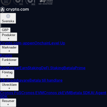
Svenska
|
GBP
Produkter
+
Crypto.com-appen
Onchain
Level Up
Marknader
+
Krypto
Funktioner
+
Kort
Korgar
Earn
Staking
DeFi Staking
Betala
Prime
Företag
+
Vårdnadshavare
Betala till handlare
Utvecklare
+
Cronos PoS
Cronos EVM
Cronos zkEVM
Betala SDK
AI Agent
SDK
Resurser
+