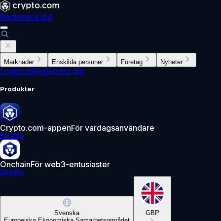
Registrera dig
Marknader
Enskilda personer
Företag
Nyheter
Logga in
Registrera dig
Produkter
Crypto.com-appen
För vardagsanvändare
Skaffa
Onchain
För web3-entusiaster
Skaffa
Svenska
GBP
Europeiska Ekonomiska Samarbetsområdet