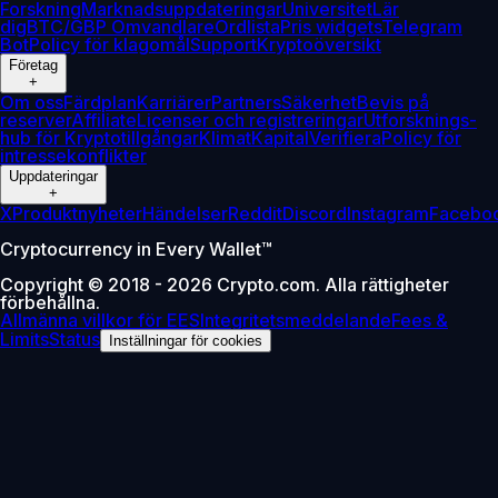
Forskning
Marknadsuppdateringar
Universitet
Lär
dig
BTC/GBP Omvandlare
Ordlista
Pris widgets
Telegram
Bot
Policy för klagomål
Support
Kryptoöversikt
Företag
+
Om oss
Färdplan
Karriärer
Partners
Säkerhet
Bevis på
reserver
Affiliate
Licenser och registreringar
Utforsknings-
hub för Kryptotillgångar
Klimat
Kapital
Verifiera
Policy för
intressekonflikter
Uppdateringar
+
X
Produktnyheter
Händelser
Reddit
Discord
Instagram
Facebo
Cryptocurrency in Every Wallet™
Copyright © 2018 - 2026 Crypto.com. Alla rättigheter
förbehållna.
Allmänna villkor för EES
Integritetsmeddelande
Fees &
Limits
Status
Inställningar för cookies