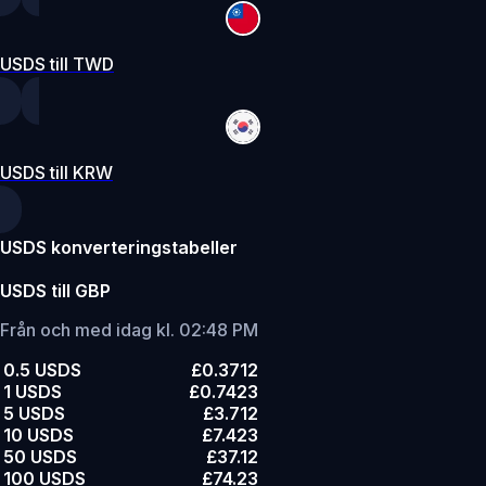
USDS till TWD
USDS till KRW
USDS konverteringstabeller
USDS till GBP
Från och med idag kl. 02:48 PM
0.5 USDS
£0.3712
1 USDS
£0.7423
5 USDS
£3.712
10 USDS
£7.423
50 USDS
£37.12
100 USDS
£74.23