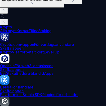
Krypto
Alla mynt
Korgar
Tjäna
Staking
Crypto.com-appen
För vardagsanvändare
Skaffa appen
Krypto
Visa förbetalt kort
Level Up
Onchain
För web3-entusiaster
Skaffa appen
Byt
Staka
Bläddra bland dApps
Betala
För handlare
Skaffa appen
Pay-terminal
Betala SDK
Plugins för e-handel