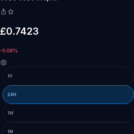
£0.7423
-0.08%
1H
24H
1W
1M