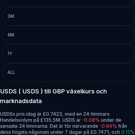
3M
6M
1Y
ALL
USDS ( USDS ) till GBP växelkurs och
marknadsdata
USDSs pris idag är £0.7423, med en 24-timmars
Handelsvolym på £135.5M. USDS är
-0.08%
under de
senaste 24 timmarna.
Det är för närvarande
-0.64%
från
dess högsta någonsin under 7 dagar på £0.7471,
och
0.11%