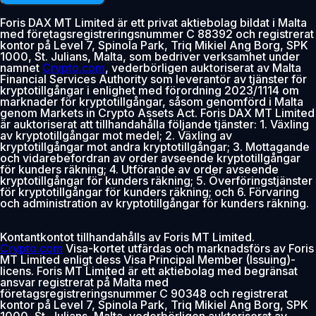
Foris DAX MT Limited är ett privat aktiebolag bildat i Malta
med företagsregistreringsnummer C 88392 och registrerat
kontor på Level 7, Spinola Park, Triq Mikiel Ang Borg, SPK
1000, St. Julians, Malta, som bedriver verksamhet under
namnet
Crypto.com
, vederbörligen auktoriserat av Malta
Financial Services Authority som leverantör av tjänster för
kryptotillgångar i enlighet med förordning 2023/1114 om
marknader för kryptotillgångar, såsom genomförd i Malta
genom Markets in Crypto Assets Act. Foris DAX MT Limited
är auktoriserat att tillhandahålla följande tjänster: 1. Växling
av kryptotillgångar mot medel; 2. Växling av
kryptotillgångar mot andra kryptotillgångar; 3. Mottagande
och vidarebefordran av order avseende kryptotillgångar
för kunders räkning; 4. Utförande av order avseende
kryptotillgångar för kunders räkning; 5. Överföringstjänster
för kryptotillgångar för kunders räkning; och 6. Förvaring
och administration av kryptotillgångar för kunders räkning.
Kontantkontot tillhandahålls av Foris MT Limited.
Crypto.com
Visa-kortet utfärdas och marknadsförs av Foris
MT Limited enligt dess Visa Principal Member (Issuing)-
licens. Foris MT Limited är ett aktiebolag med begränsat
ansvar registrerat på Malta med
företagsregistreringsnummer C 90348 och registrerat
kontor på Level 7, Spinola Park, Triq Mikiel Ang Borg, SPK
1000, St. Julians, Malta, vederbörligen auktoriserat av