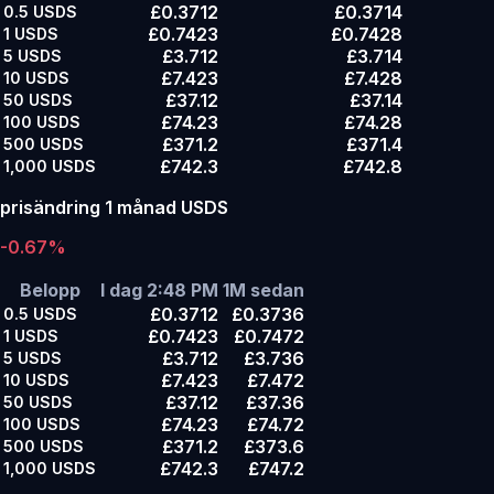
£0.3712
£0.3714
0.5
USDS
£0.7423
£0.7428
1
USDS
£3.712
£3.714
5
USDS
£7.423
£7.428
10
USDS
£37.12
£37.14
50
USDS
£74.23
£74.28
100
USDS
£371.2
£371.4
500
USDS
£742.3
£742.8
1,000
USDS
prisändring 1 månad USDS
-0.67%
Belopp
I dag 2:48 PM
1M sedan
£0.3712
£0.3736
0.5
USDS
£0.7423
£0.7472
1
USDS
£3.712
£3.736
5
USDS
£7.423
£7.472
10
USDS
£37.12
£37.36
50
USDS
£74.23
£74.72
100
USDS
£371.2
£373.6
500
USDS
£742.3
£747.2
1,000
USDS