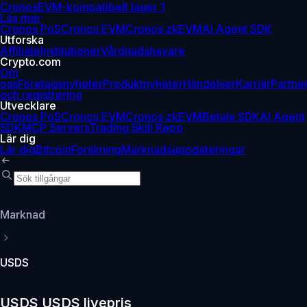
Cronos
EVM-kompatibelt lager 1
Läs mer
Cronos PoS
Cronos EVM
Cronos zkEVM
AI Agent SDK
Utforska
Affiliate
Institutioner
Vårdnadshavare
Crypto.com
Om
oss
Företagsnyheter
Produktnyheter
Händelser
Karriär
Partne
och registrering
Utvecklare
Cronos PoS
Cronos EVM
Cronos zkEVM
Betala SDK
AI Agent
SDK
MCP Servers
Trading Skill Repo
Lär dig
Lär dig
Bitcoin
Forskning
Marknadsuppdateringar
Marknad
USDS
USDS USDS livepris