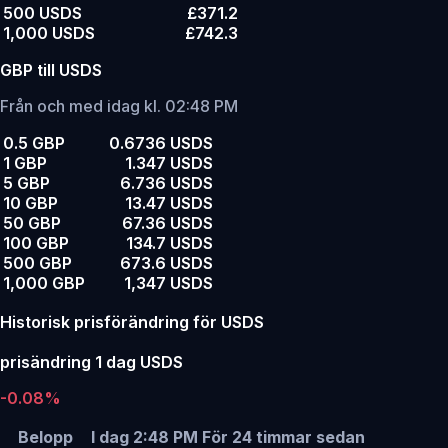
500 USDS
£371.2
1,000 USDS
£742.3
GBP till USDS
Från och med idag kl. 02:48 PM
0.5 GBP
0.6736 USDS
1 GBP
1.347 USDS
5 GBP
6.736 USDS
10 GBP
13.47 USDS
50 GBP
67.36 USDS
100 GBP
134.7 USDS
500 GBP
673.6 USDS
1,000 GBP
1,347 USDS
Historisk prisförändring för USDS
prisändring 1 dag USDS
-0.08%
Belopp
I dag 2:48 PM
För 24 timmar sedan