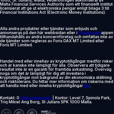
Malta Financial Services Authority som ett finansiellt institut
licensierat att ge ut elektroniska pengar enligt bilaga 3 till
Financial Institutions Act (Electronic Money Institutions).
Alla andra produkter eller tjänster som erbjuds och
annonseras på den här webbsidan eller i
Crypto.com
appen
tillhandahålls av andra koncernföretag och omfattas inte av
de tjänster som regleras av Foris DAX MT Limited eller
Foris MT Limited.
Handel med eller innehav av kryptotillgångar medför risker
och är kanske inte lämpligt för alla. Observera att tidigare
resultat inte är en garanti för framtida avkastning. Överväg
noga om det är lämpligt för dig att investera i
kryptotillgångar mot bakgrund av din ekonomiska ställning
och risktolerans. Du hittar mer information om riskerna med
att handla med eller inneha kryptotillgångar
här
.
Kontakt: 0
chat.crypto.com
| Kontor: Level 7, Spinola Park,
Triq Mikiel Ang Borg, St Julians SPK 1000 Malta.