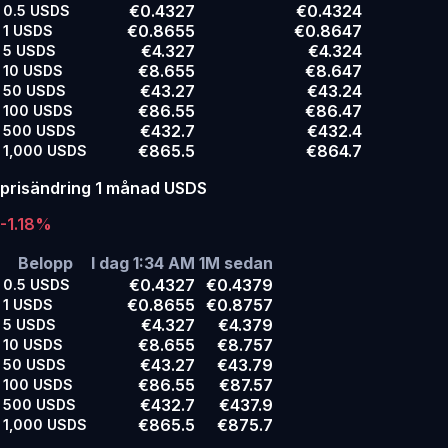
€0.4327
€0.4324
0.5
USDS
€0.8655
€0.8647
1
USDS
€4.327
€4.324
5
USDS
€8.655
€8.647
10
USDS
€43.27
€43.24
50
USDS
€86.55
€86.47
100
USDS
€432.7
€432.4
500
USDS
€865.5
€864.7
1,000
USDS
prisändring 1 månad USDS
-1.18%
Belopp
I dag 1:34 AM
1M sedan
€0.4327
€0.4379
0.5
USDS
€0.8655
€0.8757
1
USDS
€4.327
€4.379
5
USDS
€8.655
€8.757
10
USDS
€43.27
€43.79
50
USDS
€86.55
€87.57
100
USDS
€432.7
€437.9
500
USDS
€865.5
€875.7
1,000
USDS