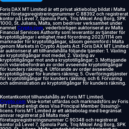
Foris DAX MT Limited är ett privat aktiebolag bildat i Malta
med företagsregistreringsnummer C 88392 och registrerat
kontor på Level 7, Spinola Park, Triq Mikiel Ang Borg, SPK
1000, St. Julians, Malta, som bedriver verksamhet under
namnet
Crypto.com
, vederbörligen auktoriserat av Malta
Financial Services Authority som leverantör av tjänster för
kryptotillgångar i enlighet med förordning 2023/1114 om
marknader för kryptotillgångar, såsom genomförd i Malta
genom Markets in Crypto Assets Act. Foris DAX MT Limited
är auktoriserat att tillhandahålla följande tjänster: 1. Växling
av kryptotillgångar mot medel; 2. Växling av
kryptotillgångar mot andra kryptotillgångar; 3. Mottagande
och vidarebefordran av order avseende kryptotillgångar
för kunders räkning; 4. Utförande av order avseende
kryptotillgångar för kunders räkning; 5. Överföringstjänster
för kryptotillgångar för kunders räkning; och 6. Förvaring
och administration av kryptotillgångar för kunders räkning.
Kontantkontot tillhandahålls av Foris MT Limited.
Crypto.com
Visa-kortet utfärdas och marknadsförs av Foris
MT Limited enligt dess Visa Principal Member (Issuing)-
licens. Foris MT Limited är ett aktiebolag med begränsat
ansvar registrerat på Malta med
företagsregistreringsnummer C 90348 och registrerat
kontor på Level 7, Spinola Park, Triq Mikiel Ang Borg, SPK
1000, St. Julians, Malta, vederbörligen auktoriserat av