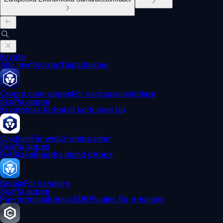
Krypto
Alla mynt
Korgar
Tjäna
Staking
Crypto.com-appen
För vardagsanvändare
Skaffa appen
Krypto
Visa förbetalt kort
Level Up
Onchain
För web3-entusiaster
Skaffa appen
Byt
Staka
Bläddra bland dApps
Betala
För handlare
Skaffa appen
Pay-terminal
Betala SDK
Plugins för e-handel