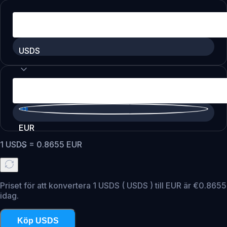
USDS
EUR
1
USDS
=
0.8655
EUR
Priset för att konvertera 1 USDS ( USDS ) till EUR är €0.8655
idag.
Köp USDS