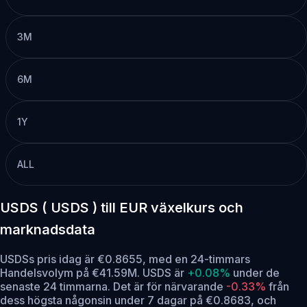
3M
6M
1Y
ALL
USDS ( USDS ) till EUR växelkurs och
marknadsdata
USDSs pris idag är €0.8655, med en 24-timmars
Handelsvolym på €41.59M. USDS är
+0.08%
under de
senaste 24 timmarna.
Det är för närvarande
-0.33%
från
dess högsta någonsin under 7 dagar på €0.8683,
och