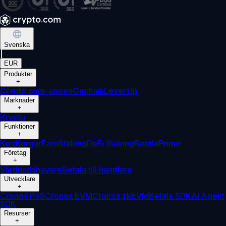
Svenska
|
EUR
Produkter
+
Crypto.com-appen
Onchain
Level Up
Marknader
+
Krypto
Funktioner
+
Kort
Korgar
Earn
Staking
DeFi Staking
Betala
Prime
Företag
+
Vårdnadshavare
Betala till handlare
Utvecklare
+
Cronos PoS
Cronos EVM
Cronos zkEVM
Betala SDK
AI Agent
SDK
Resurser
+