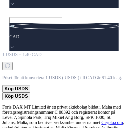
CAD
1
USDS
=
1.40
CAD
Priset för att konvertera 1 USDS ( USDS ) till CAD är $1.40 idag.
Köp USDS
Köp USDS
Foris DAX MT Limited är ett privat aktiebolag bildat i Malta med
företagsregistreringsnummer C 88392 och registrerat kontor på
Level 7, Spinola Park, Triq Mikiel Ang Borg, SPK 1000, St.
Julians, Malta, som bedriver verksamhet under namnet
Crypto.com
,
vederbörligen auktoriserat av Malta Financial Services Authority