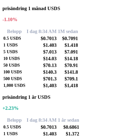
prisändring 1 månad USDS
-1.10%
Belopp
I dag 8:34 AM
1M sedan
$0.7013
$0.7091
0.5
USDS
$1.403
$1.418
1
USDS
$7.013
$7.091
5
USDS
$14.03
$14.18
10
USDS
$70.13
$70.91
50
USDS
$140.3
$141.8
100
USDS
$701.3
$709.1
500
USDS
$1,403
$1,418
1,000
USDS
prisändring 1 år USDS
+2.23%
Belopp
I dag 8:34 AM
1 år sedan
$0.7013
$0.6861
0.5
USDS
$1.403
$1.372
1
USDS