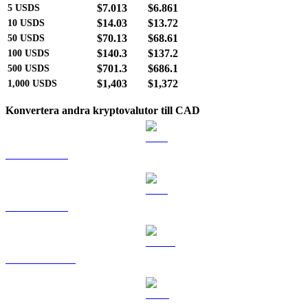
$7.013
$6.861
5
USDS
$14.03
$13.72
10
USDS
$70.13
$68.61
50
USDS
$140.3
$137.2
100
USDS
$701.3
$686.1
500
USDS
$1,403
$1,372
1,000
USDS
Konvertera andra kryptovalutor till CAD
BTC till CAD
ETH till CAD
USDT till CAD