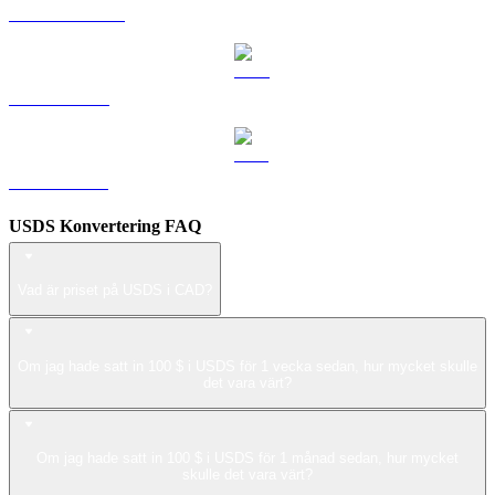
DOGE till CAD
LEO till CAD
ZEC till CAD
USDS Konvertering FAQ
Vad är priset på USDS i CAD?
Om jag hade satt in 100 $ i USDS för 1 vecka sedan, hur mycket skulle
det vara värt?
Om jag hade satt in 100 $ i USDS för 1 månad sedan, hur mycket
skulle det vara värt?