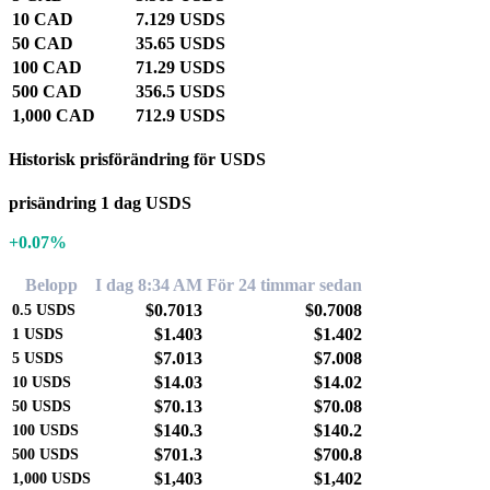
10 CAD
7.129 USDS
50 CAD
35.65 USDS
100 CAD
71.29 USDS
500 CAD
356.5 USDS
1,000 CAD
712.9 USDS
Historisk prisförändring för USDS
prisändring 1 dag USDS
+0.07%
Belopp
I dag 8:34 AM
För 24 timmar sedan
$0.7013
$0.7008
0.5
USDS
$1.403
$1.402
1
USDS
$7.013
$7.008
5
USDS
$14.03
$14.02
10
USDS
$70.13
$70.08
50
USDS
$140.3
$140.2
100
USDS
$701.3
$700.8
500
USDS
$1,403
$1,402
1,000
USDS