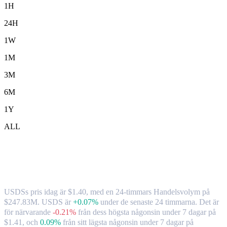
1H
24H
1W
1M
3M
6M
1Y
ALL
USDS ( USDS ) till CAD växelkurs och
marknadsdata
USDSs pris idag är $1.40, med en 24-timmars Handelsvolym på
$247.83M. USDS är
+0.07%
under de senaste 24 timmarna.
Det är
för närvarande
-0.21%
från dess högsta någonsin under 7 dagar på
$1.41,
och
0.09%
från sitt lägsta någonsin under 7 dagar på