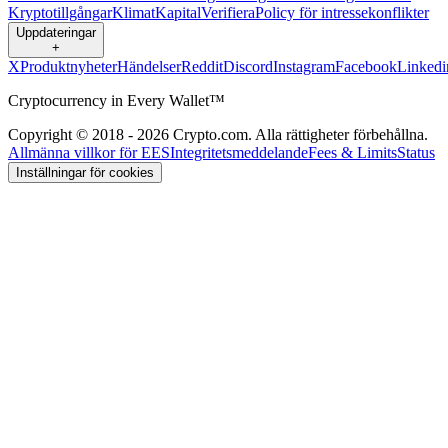
Kryptotillgångar
Klimat
Kapital
Verifiera
Policy för intressekonflikter
Uppdateringar
+
X
Produktnyheter
Händelser
Reddit
Discord
Instagram
Facebook
Linkedi
Cryptocurrency in Every Wallet™
Copyright © 2018 - 2026 Crypto.com. Alla rättigheter förbehållna.
Allmänna villkor för EES
Integritetsmeddelande
Fees & Limits
Status
Inställningar för cookies