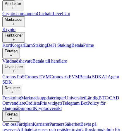
Produkter
+
Crypto.com-appen
Onchain
Level Up
Marknader
+
Krypto
Funktioner
+
Kort
Korgar
Earn
Staking
DeFi Staking
Betala
Prime
Företag
+
Vårdnadshavare
Betala till handlare
Utvecklare
+
Cronos PoS
Cronos EVM
Cronos zkEVM
Betala SDK
AI Agent
SDK
Resurser
+
Forskning
Marknadsuppdateringar
Universitet
Lär dig
BTC/CAD
Omvandlare
Ordlista
Pris widgets
Telegram Bot
Policy för
klagomål
Support
Kryptoöversikt
Företag
+
Om oss
Färdplan
Karriärer
Partners
Säkerhet
Bevis på
reserver
Affiliate
Licenser och registreringar
Utforsknings-hub för