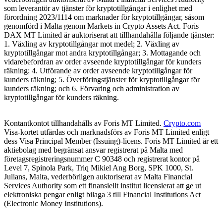
som leverantör av tjänster för kryptotillgångar i enlighet med
förordning 2023/1114 om marknader för kryptotillgångar, såsom
genomförd i Malta genom Markets in Crypto Assets Act. Foris
DAX MT Limited är auktoriserat att tillhandahålla följande tjänster:
1. Växling av kryptotillgångar mot medel; 2. Växling av
kryptotillgångar mot andra kryptotillgångar; 3. Mottagande och
vidarebefordran av order avseende kryptotillgångar för kunders
räkning; 4. Utförande av order avseende kryptotillgångar för
kunders räkning; 5. Överföringstjänster för kryptotillgångar för
kunders räkning; och 6. Förvaring och administration av
kryptotillgångar för kunders räkning.
Kontantkontot tillhandahålls av Foris MT Limited.
Crypto.com
Visa-kortet utfärdas och marknadsförs av Foris MT Limited enligt
dess Visa Principal Member (Issuing)-licens. Foris MT Limited är ett
aktiebolag med begränsat ansvar registrerat på Malta med
företagsregistreringsnummer C 90348 och registrerat kontor på
Level 7, Spinola Park, Triq Mikiel Ang Borg, SPK 1000, St.
Julians, Malta, vederbörligen auktoriserat av Malta Financial
Services Authority som ett finansiellt institut licensierat att ge ut
elektroniska pengar enligt bilaga 3 till Financial Institutions Act
(Electronic Money Institutions).