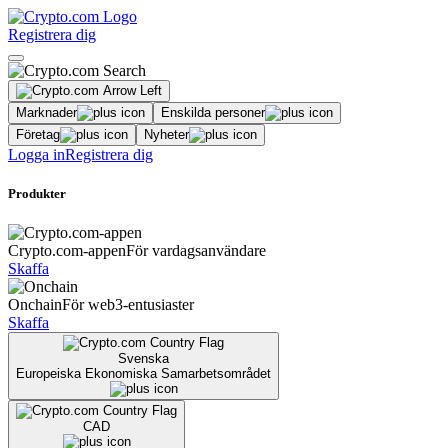
Registrera dig
Marknader
Enskilda personer
Företag
Nyheter
Logga in
Registrera dig
Produkter
Crypto.com-appen
För vardagsanvändare
Skaffa
Onchain
För web3-entusiaster
Skaffa
Svenska
Europeiska Ekonomiska Samarbetsområdet
CAD