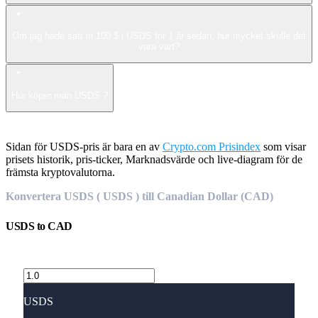
Om jag hade satt in 100 $ i USDS för 1 år sedan, hur mycket skulle det
vara värt?
Hur köper man USDS ?
Sidan för USDS-pris är bara en av
Crypto.com Prisindex
som visar
prisets historik, pris-ticker, Marknadsvärde och live-diagram för de
främsta kryptovalutorna.
Konvertera USDS ( USDS ) till Canadian Dollar (CAD)
USDS
to
CAD
USDS