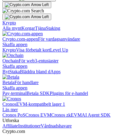
Krypto
Alla mynt
Korgar
Tjäna
Staking
Crypto.com-appen
För vardagsanvändare
Skaffa appen
Krypto
Visa förbetalt kort
Level Up
Onchain
För web3-entusiaster
Skaffa appen
Byt
Staka
Bläddra bland dApps
Betala
För handlare
Skaffa appen
Pay-terminal
Betala SDK
Plugins för e-handel
Cronos
EVM-kompatibelt lager 1
Läs mer
Cronos PoS
Cronos EVM
Cronos zkEVM
AI Agent SDK
Utforska
Affiliate
Institutioner
Vårdnadshavare
Crypto.com