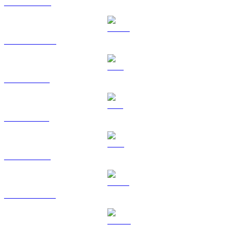
BNB till CAD
USDC till CAD
XRP till CAD
SOL till CAD
TRX till CAD
HYPE till CAD