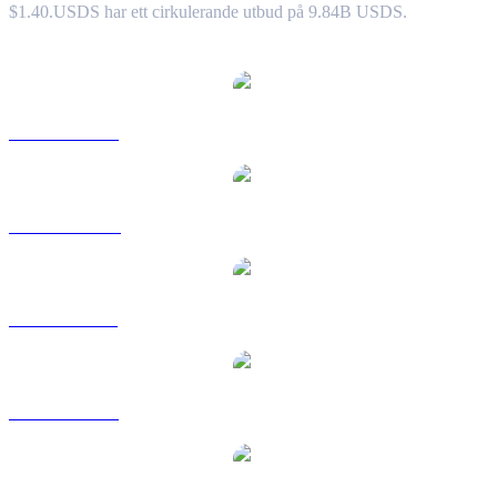
$1.40.
USDS har ett cirkulerande utbud på 9.84B USDS.
Populära konverteringspar USDS
USDS till USD
USDS till AUD
USDS till BRL
USDS till EUR