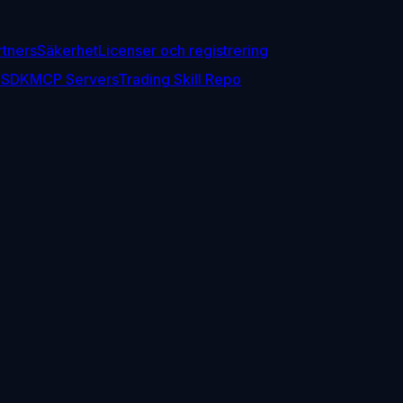
rtners
Säkerhet
Licenser och registrering
 SDK
MCP Servers
Trading Skill Repo