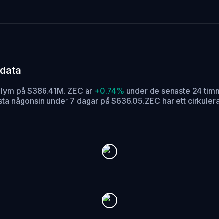
sdata
olym på $386.41M. ZEC är
+0.74%
under de senaste 24 tim
ägsta någonsin under 7 dagar på $636.05.
ZEC har ett cirkule