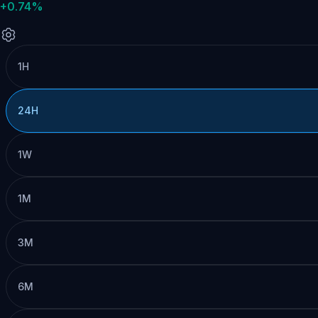
+0.74%
1H
24H
1W
1M
3M
6M