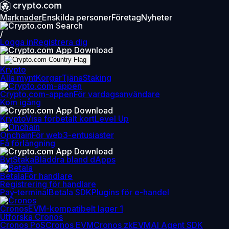
Marknader
Enskilda personer
Företag
Nyheter
/
Logga in
Registrera dig
Krypto
Alla mynt
Korgar
Tjäna
Staking
Crypto.com-appen
För vardagsanvändare
Kom igång
Krypto
Visa förbetalt kort
Level Up
Onchain
För web3-entusiaster
Få förlängning
Byt
Staka
Bläddra bland dApps
Betala
För handlare
Registrering för handlare
Pay-terminal
Betala SDK
Plugins för e-handel
Cronos
EVM-kompatibelt lager 1
Utforska Cronos
Cronos PoS
Cronos EVM
Cronos zkEVM
AI Agent SDK