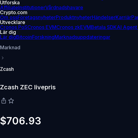
Utforska
Affiliate
Institutioner
Vårdnadshavare
Crypto.com
Om oss
Företagsnyheter
Produktnyheter
Händelser
Karriär
Pa
Utvecklare
Cronos PoS
Cronos EVM
Cronos zkEVM
Betala SDK
AI Agent
Lär dig
Lär dig
Bitcoin
Forskning
Marknadsuppdateringar
Marknad
Zcash
Zcash ZEC livepris
$706.93