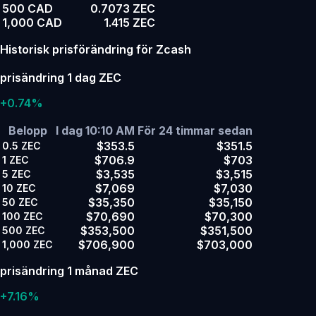
500 CAD
0.7073 ZEC
1,000 CAD
1.415 ZEC
Historisk prisförändring för Zcash
prisändring 1 dag ZEC
+0.74%
Belopp
I dag 10:10 AM
För 24 timmar sedan
$353.5
$351.5
0.5
ZEC
$706.9
$703
1
ZEC
$3,535
$3,515
5
ZEC
$7,069
$7,030
10
ZEC
$35,350
$35,150
50
ZEC
$70,690
$70,300
100
ZEC
$353,500
$351,500
500
ZEC
$706,900
$703,000
1,000
ZEC
prisändring 1 månad ZEC
+7.16%