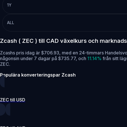
1Y
ALL
Zcash ( ZEC ) till CAD växelkurs och marknad
Zcashs pris idag är $706.93, med en 24-timmars Handelsv
någonsin under 7 dagar på $735.77,
och
11.14%
från sitt l
ZEC.
Populära konverteringspar Zcash
ZEC till USD