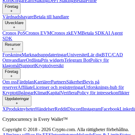
Kort
Korgar
Earn
Staking
DeFi Staking
Betala
Prime
Företag
+
Vårdnadshavare
Betala till handlare
Utvecklare
+
Cronos PoS
Cronos EVM
Cronos zkEVM
Betala SDK
AI Agent
SDK
Resurser
+
Forskning
Marknadsuppdateringar
Universitet
Lär dig
BTC/CAD
Omvandlare
Ordlista
Pris widgets
Telegram Bot
Policy för
klagomål
Support
Kryptoöversikt
Företag
+
Om oss
Färdplan
Karriärer
Partners
Säkerhet
Bevis på
reserver
Affiliate
Licenser och registreringar
Utforsknings-hub för
Kryptotillgångar
Klimat
Kapital
Verifiera
Policy för intressekonflikter
Uppdateringar
+
X
Produktnyheter
Händelser
Reddit
Discord
Instagram
Facebook
Linkedi
Cryptocurrency in Every Wallet™
Copyright © 2018 - 2026 Crypto.com. Alla rättigheter förbehållna.
Allmänna villkor för EES
Integritetsmeddelande
Fees & Limits
Status