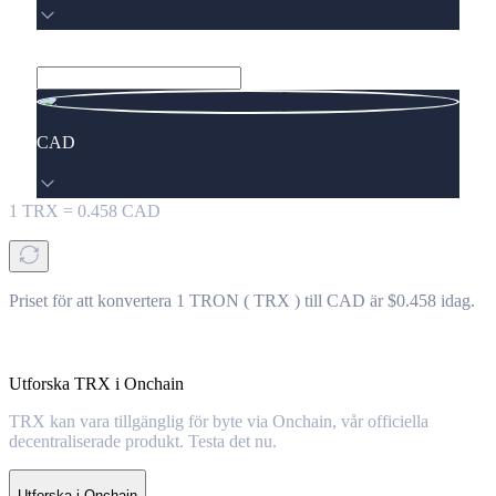
CAD
1
TRX
=
0.458
CAD
Priset för att konvertera 1 TRON ( TRX ) till CAD är $0.458 idag.
Utforska TRX i Onchain
TRX kan vara tillgänglig för byte via Onchain, vår officiella
decentraliserade produkt. Testa det nu.
Utforska i Onchain