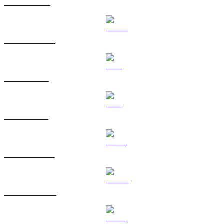
BNB till CAD
USDC till CAD
XRP till CAD
SOL till CAD
HYPE till CAD
DOGE till CAD