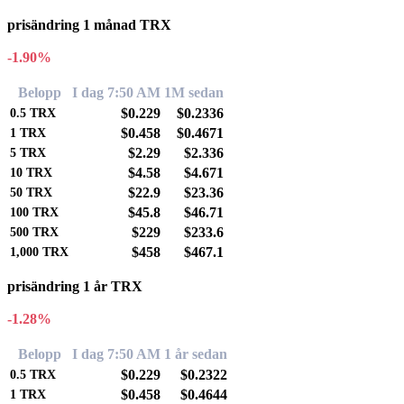
prisändring 1 månad TRX
-1.90%
Belopp
I dag 7:50 AM
1M sedan
$0.229
$0.2336
0.5
TRX
$0.458
$0.4671
1
TRX
$2.29
$2.336
5
TRX
$4.58
$4.671
10
TRX
$22.9
$23.36
50
TRX
$45.8
$46.71
100
TRX
$229
$233.6
500
TRX
$458
$467.1
1,000
TRX
prisändring 1 år TRX
-1.28%
Belopp
I dag 7:50 AM
1 år sedan
$0.229
$0.2322
0.5
TRX
$0.458
$0.4644
1
TRX