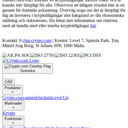
kanske inte lämpligt för alla. Observera att tidigare resultat inte är en
garanti för framtida avkastning. Överväg noga om det är lämpligt för
dig att investera i kryptotillgångar mot bakgrund av din ekonomiska
ställning och risktolerans. Du hittar mer information om riskerna
med att handla med eller inneha kryptotillgångar
här
.
Kontakt: 0
chat.crypto.com
| Kontor: Level 7, Spinola Park, Triq
Mikiel Ang Borg, St Julians SPK 1000 Malta.
Svenska
|
CAD
Produkter
+
Crypto.com-appen
Onchain
Level Up
Marknader
+
Krypto
Funktioner
+