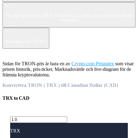
Om jag hade satt in 100 $ i TRON för 1 år sedan, hur mycket skulle det
vara värt?
Hur köper man TRON ?
Sidan för TRON-pris är bara en av
Crypto.com Prisindex
som visar
prisets historik, pris-ticker, Marknadsvärde och live-diagram för de
främsta kryptovalutorna.
Konvertera TRON ( TRX ) till Canadian Dollar (CAD)
TRX
to
CAD
TRX