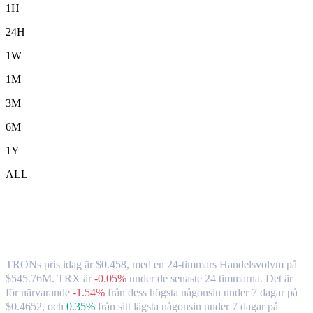
1H
24H
1W
1M
3M
6M
1Y
ALL
TRON ( TRX ) till CAD växelkurs och
marknadsdata
TRONs pris idag är $0.458, med en 24-timmars Handelsvolym på
$545.76M. TRX är
-0.05%
under de senaste 24 timmarna.
Det är
för närvarande
-1.54%
från dess högsta någonsin under 7 dagar på
$0.4652,
och
0.35%
från sitt lägsta någonsin under 7 dagar på