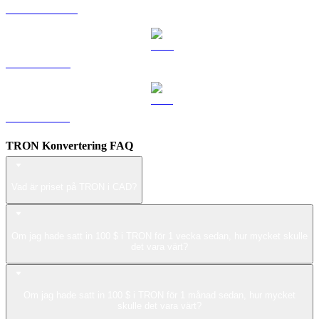
USDS till CAD
LEO till CAD
ZEC till CAD
TRON Konvertering FAQ
Vad är priset på TRON i CAD?
Om jag hade satt in 100 $ i TRON för 1 vecka sedan, hur mycket skulle
det vara värt?
Om jag hade satt in 100 $ i TRON för 1 månad sedan, hur mycket
skulle det vara värt?