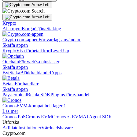
Krypto
Alla mynt
Korgar
Tjäna
Staking
Crypto.com-appen
För vardagsanvändare
Skaffa appen
Krypto
Visa förbetalt kort
Level Up
Onchain
För web3-entusiaster
Skaffa appen
Byt
Staka
Bläddra bland dApps
Betala
För handlare
Skaffa appen
Pay-terminal
Betala SDK
Plugins för e-handel
Cronos
EVM-kompatibelt lager 1
Läs mer
Cronos PoS
Cronos EVM
Cronos zkEVM
AI Agent SDK
Utforska
Affiliate
Institutioner
Vårdnadshavare
Crypto.com