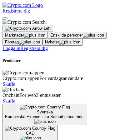
Registrera dig
Marknader
Enskilda personer
Företag
Nyheter
Logga in
Registrera dig
Produkter
Crypto.com-appen
För vardagsanvändare
Skaffa
Onchain
För web3-entusiaster
Skaffa
Svenska
Europeiska Ekonomiska Samarbetsområdet
CAD