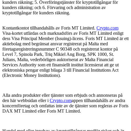
kunders räkning; 5. Överföringstjänster för kryptotillgångar för
kunders räkning; och 6. Förvaring och administration av
kryptotillgångar för kunders räkning.
Kontantkontot tillhandahålls av Foris MT Limited.
Crypto.com
Visa-kortet utfärdas och marknadsförs av Foris MT Limited enligt
dess Visa Principal Member (Issuing)-licens. Foris MT Limited är ett
aktiebolag med begränsat ansvar registrerat på Malta med
företagsregistreringsnummer C 90348 och registrerat kontor på
Level 7, Spinola Park, Triq Mikiel Ang Borg, SPK 1000, St.
Julians, Malta, vederbörligen auktoriserat av Malta Financial
Services Authority som ett finansiellt institut licensierat att ge ut
elektroniska pengar enligt bilaga 3 till Financial Institutions Act
(Electronic Money Institutions).
Alla andra produkter eller tjänster som erbjuds och annonseras på
den här webbsidan eller i
Crypto.com
appen tillhandahålls av andra
koncernföretag och omfattas inte av de tjänster som regleras av Foris
DAX MT Limited eller Foris MT Limited.
Handel med eller innehav av kryptotillgångar medför risker och är