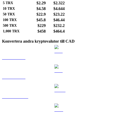
$2.29
$2.322
5
TRX
$4.58
$4.644
10
TRX
$22.9
$23.22
50
TRX
$45.8
$46.44
100
TRX
$229
$232.2
500
TRX
$458
$464.4
1,000
TRX
Konvertera andra kryptovalutor till CAD
BTC till CAD
ETH till CAD
USDT till CAD