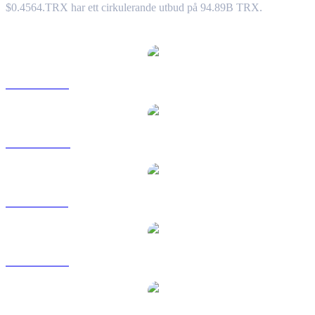
$0.4564.
TRX har ett cirkulerande utbud på 94.89B TRX.
Populära konverteringspar TRON
TRX till USD
TRX till AUD
TRX till BRL
TRX till EUR