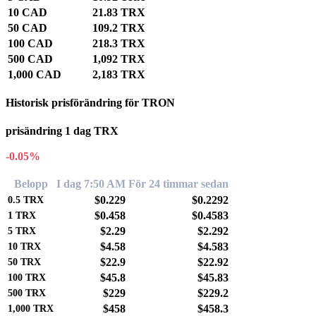
10 CAD
21.83 TRX
50 CAD
109.2 TRX
100 CAD
218.3 TRX
500 CAD
1,092 TRX
1,000 CAD
2,183 TRX
Historisk prisförändring för TRON
prisändring 1 dag TRX
-0.05%
Belopp
I dag 7:50 AM
För 24 timmar sedan
$0.229
$0.2292
0.5
TRX
$0.458
$0.4583
1
TRX
$2.29
$2.292
5
TRX
$4.58
$4.583
10
TRX
$22.9
$22.92
50
TRX
$45.8
$45.83
100
TRX
$229
$229.2
500
TRX
$458
$458.3
1,000
TRX