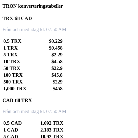
TRON konverteringstabeller
TRX till CAD
Från och med idag kl. 07:50 AM
0.5 TRX
$0.229
1 TRX
$0.458
5 TRX
$2.29
10 TRX
$4.58
50 TRX
$22.9
100 TRX
$45.8
500 TRX
$229
1,000 TRX
$458
CAD till TRX
Från och med idag kl. 07:50 AM
0.5 CAD
1.092 TRX
1 CAD
2.183 TRX
5 CAD
10.92 TRX