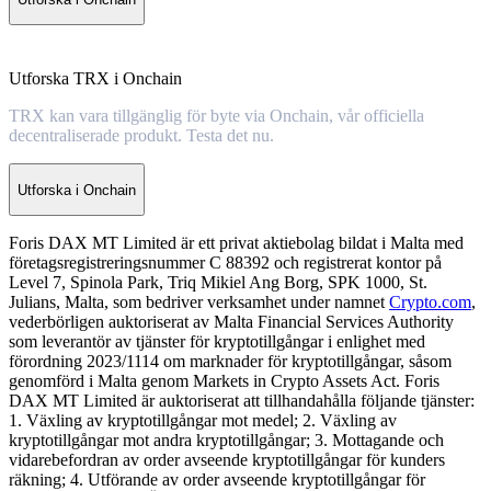
Utforska TRX i Onchain
TRX kan vara tillgänglig för byte via Onchain, vår officiella
decentraliserade produkt. Testa det nu.
Utforska i Onchain
Foris DAX MT Limited är ett privat aktiebolag bildat i Malta med
företagsregistreringsnummer C 88392 och registrerat kontor på
Level 7, Spinola Park, Triq Mikiel Ang Borg, SPK 1000, St.
Julians, Malta, som bedriver verksamhet under namnet
Crypto.com
,
vederbörligen auktoriserat av Malta Financial Services Authority
som leverantör av tjänster för kryptotillgångar i enlighet med
förordning 2023/1114 om marknader för kryptotillgångar, såsom
genomförd i Malta genom Markets in Crypto Assets Act. Foris
DAX MT Limited är auktoriserat att tillhandahålla följande tjänster:
1. Växling av kryptotillgångar mot medel; 2. Växling av
kryptotillgångar mot andra kryptotillgångar; 3. Mottagande och
vidarebefordran av order avseende kryptotillgångar för kunders
räkning; 4. Utförande av order avseende kryptotillgångar för