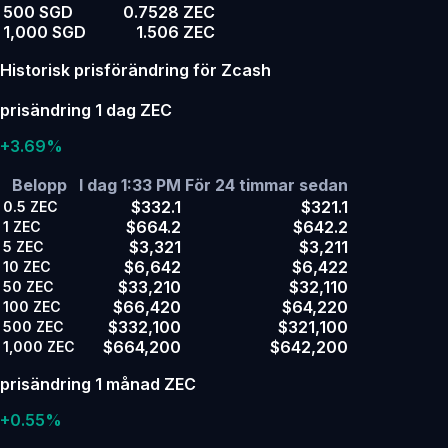
500 SGD
0.7528 ZEC
1,000 SGD
1.506 ZEC
Historisk prisförändring för Zcash
prisändring 1 dag ZEC
+3.69%
Belopp
I dag 1:33 PM
För 24 timmar sedan
$332.1
$321.1
0.5
ZEC
$664.2
$642.2
1
ZEC
$3,321
$3,211
5
ZEC
$6,642
$6,422
10
ZEC
$33,210
$32,110
50
ZEC
$66,420
$64,220
100
ZEC
$332,100
$321,100
500
ZEC
$664,200
$642,200
1,000
ZEC
prisändring 1 månad ZEC
+0.55%