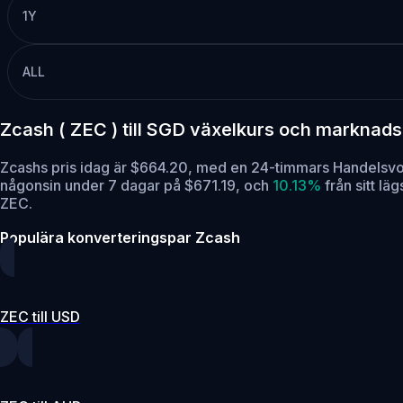
1Y
ALL
Zcash ( ZEC ) till SGD växelkurs och marknad
Zcashs pris idag är $664.20, med en 24-timmars Handels
någonsin under 7 dagar på $671.19,
och
10.13%
från sitt l
ZEC.
Populära konverteringspar Zcash
ZEC till USD