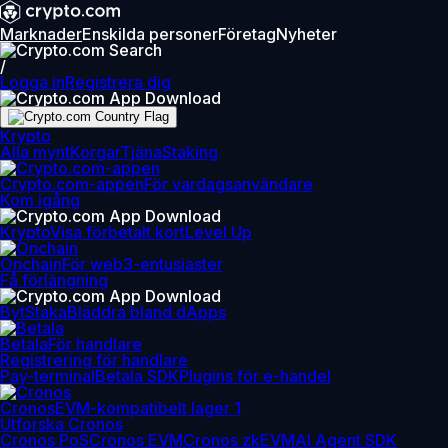
Marknader
Enskilda personer
Företag
Nyheter
/
Logga in
Registrera dig
Krypto
Alla mynt
Korgar
Tjäna
Staking
Crypto.com-appen
För vardagsanvändare
Kom igång
Krypto
Visa förbetalt kort
Level Up
Onchain
För web3-entusiaster
Få förlängning
Byt
Staka
Bläddra bland dApps
Betala
För handlare
Registrering för handlare
Pay-terminal
Betala SDK
Plugins för e-handel
Cronos
EVM-kompatibelt lager 1
Utforska Cronos
Cronos PoS
Cronos EVM
Cronos zkEVM
AI Agent SDK