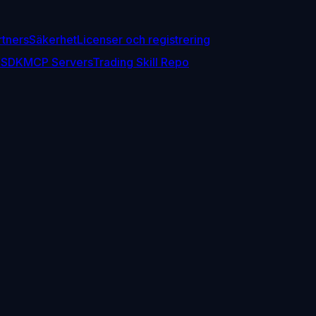
rtners
Säkerhet
Licenser och registrering
 SDK
MCP Servers
Trading Skill Repo