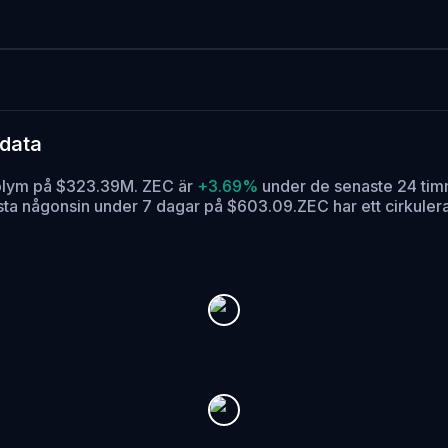
sdata
volym på $323.39M. ZEC är
+3.69%
under de senaste 24 tim
ägsta någonsin under 7 dagar på $603.09.
ZEC har ett cirkule