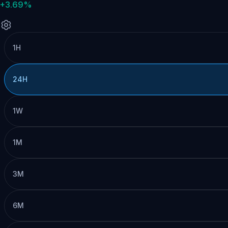
+3.69%
1H
24H
1W
1M
3M
6M