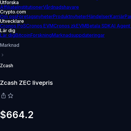
Utforska
Affiliate
Institutioner
Vårdnadshavare
Crypto.com
Om oss
Företagsnyheter
Produktnyheter
Händelser
Karriär
Pa
Utvecklare
Cronos PoS
Cronos EVM
Cronos zkEVM
Betala SDK
AI Agent
Lär dig
Lär dig
Bitcoin
Forskning
Marknadsuppdateringar
Marknad
Zcash
Zcash ZEC livepris
$664.2