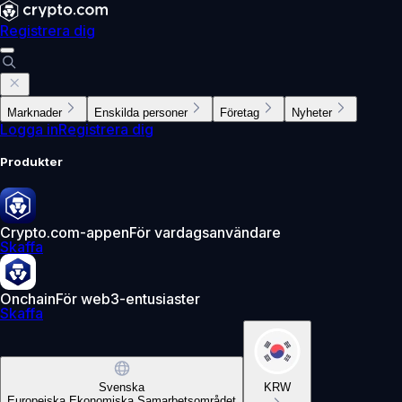
Registrera dig
Marknader
Enskilda personer
Företag
Nyheter
Logga in
Registrera dig
Produkter
Crypto.com-appen
För vardagsanvändare
Skaffa
Onchain
För web3-entusiaster
Skaffa
Svenska
KRW
Europeiska Ekonomiska Samarbetsområdet