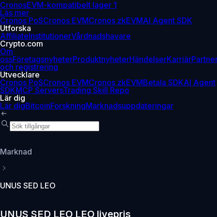
Cronos
EVM-kompatibelt lager 1
Läs mer
Cronos PoS
Cronos EVM
Cronos zkEVM
AI Agent SDK
Utforska
Affiliate
Institutioner
Vårdnadshavare
Crypto.com
Om
oss
Företagsnyheter
Produktnyheter
Händelser
Karriär
Partne
och registrering
Utvecklare
Cronos PoS
Cronos EVM
Cronos zkEVM
Betala SDK
AI Agent
SDK
MCP Servers
Trading Skill Repo
Lär dig
Lär dig
Bitcoin
Forskning
Marknadsuppdateringar
Marknad
UNUS SED LEO
UNUS SED LEO LEO livepris