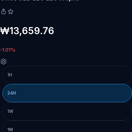
₩13,659.76
-1.01%
1H
24H
1W
1M