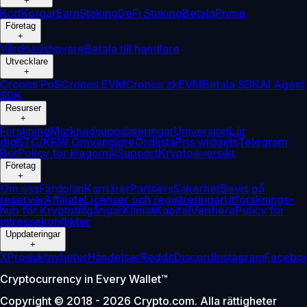
+
Kort
Korgar
Earn
Staking
DeFi Staking
Betala
Prime
Företag
+
Vårdnadshavare
Betala till handlare
Utvecklare
+
Cronos PoS
Cronos EVM
Cronos zkEVM
Betala SDK
AI Agent
SDK
Resurser
+
Forskning
Marknadsuppdateringar
Universitet
Lär
dig
BTC/KRW Omvandlare
Ordlista
Pris widgets
Telegram
Bot
Policy för klagomål
Support
Kryptoöversikt
Företag
+
Om oss
Färdplan
Karriärer
Partners
Säkerhet
Bevis på
reserver
Affiliate
Licenser och registreringar
Utforsknings-
hub för Kryptotillgångar
Klimat
Kapital
Verifiera
Policy för
intressekonflikter
Uppdateringar
+
X
Produktnyheter
Händelser
Reddit
Discord
Instagram
Facebo
Cryptocurrency in Every Wallet™
Copyright © 2018 - 2026 Crypto.com. Alla rättigheter