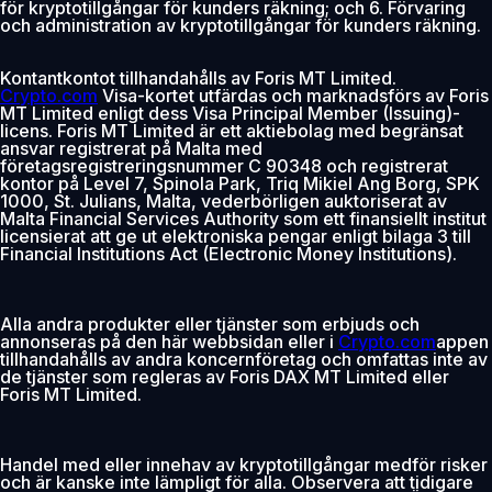
för kryptotillgångar för kunders räkning; och 6. Förvaring
och administration av kryptotillgångar för kunders räkning.
Kontantkontot tillhandahålls av Foris MT Limited.
Crypto.com
Visa-kortet utfärdas och marknadsförs av Foris
MT Limited enligt dess Visa Principal Member (Issuing)-
licens. Foris MT Limited är ett aktiebolag med begränsat
ansvar registrerat på Malta med
företagsregistreringsnummer C 90348 och registrerat
kontor på Level 7, Spinola Park, Triq Mikiel Ang Borg, SPK
1000, St. Julians, Malta, vederbörligen auktoriserat av
Malta Financial Services Authority som ett finansiellt institut
licensierat att ge ut elektroniska pengar enligt bilaga 3 till
Financial Institutions Act (Electronic Money Institutions).
Alla andra produkter eller tjänster som erbjuds och
annonseras på den här webbsidan eller i
Crypto.com
appen
tillhandahålls av andra koncernföretag och omfattas inte av
de tjänster som regleras av Foris DAX MT Limited eller
Foris MT Limited.
Handel med eller innehav av kryptotillgångar medför risker
och är kanske inte lämpligt för alla. Observera att tidigare