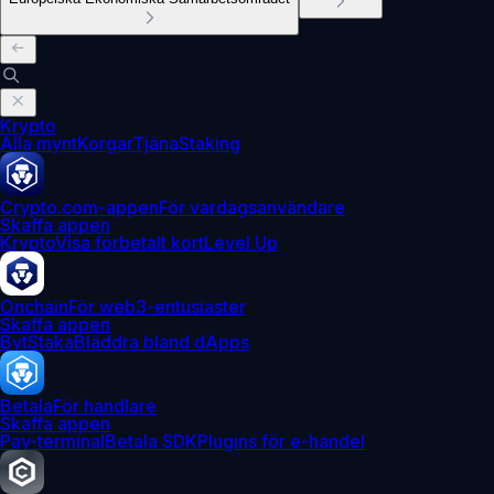
Krypto
Alla mynt
Korgar
Tjäna
Staking
Crypto.com-appen
För vardagsanvändare
Skaffa appen
Krypto
Visa förbetalt kort
Level Up
Onchain
För web3-entusiaster
Skaffa appen
Byt
Staka
Bläddra bland dApps
Betala
För handlare
Skaffa appen
Pay-terminal
Betala SDK
Plugins för e-handel