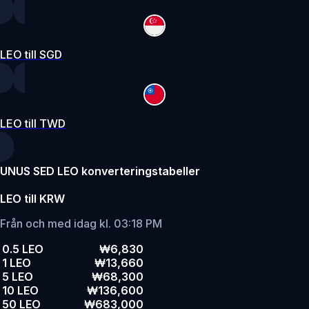
LEO till SGD
LEO till TWD
UNUS SED LEO konverteringstabeller
LEO till KRW
Från och med idag kl. 03:18 PM
0.5 LEO
₩6,830
1 LEO
₩13,660
5 LEO
₩68,300
10 LEO
₩136,600
50 LEO
₩683,000