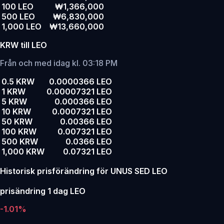
100 LEO
₩1,366,000
500 LEO
₩6,830,000
1,000 LEO
₩13,660,000
KRW till LEO
Från och med idag kl. 03:18 PM
0.5 KRW
0.0000366 LEO
1 KRW
0.00007321 LEO
5 KRW
0.000366 LEO
10 KRW
0.0007321 LEO
50 KRW
0.00366 LEO
100 KRW
0.007321 LEO
500 KRW
0.0366 LEO
1,000 KRW
0.07321 LEO
Historisk prisförändring för UNUS SED LEO
prisändring 1 dag LEO
-1.01%