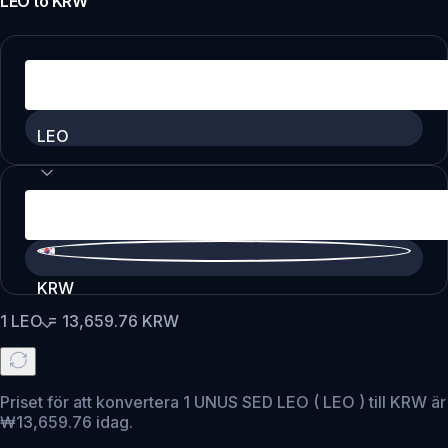
LEO
to
KRW
LEO
KRW
1
LEO
=
13,659.76
KRW
Priset för att konvertera 1 UNUS SED LEO ( LEO ) till KRW är
₩13,659.76 idag.