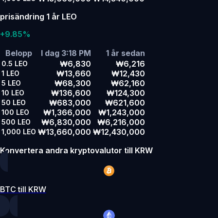
prisändring 1 år LEO
+9.85%
Belopp
I dag 3:18 PM
1 år sedan
₩6,830
₩6,216
0.5
LEO
₩13,660
₩12,430
1
LEO
₩68,300
₩62,160
5
LEO
₩136,600
₩124,300
10
LEO
₩683,000
₩621,600
50
LEO
₩1,366,000
₩1,243,000
100
LEO
₩6,830,000
₩6,216,000
500
LEO
₩13,660,000
₩12,430,000
1,000
LEO
Konvertera andra kryptovalutor till KRW
BTC till KRW