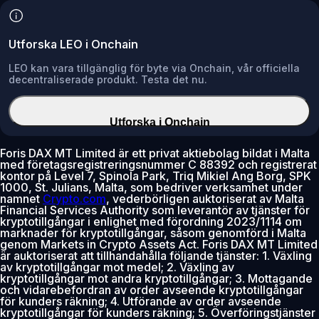
Utforska LEO i Onchain
LEO kan vara tillgänglig för byte via Onchain, vår officiella
decentraliserade produkt. Testa det nu.
Utforska i Onchain
Foris DAX MT Limited är ett privat aktiebolag bildat i Malta
med företagsregistreringsnummer C 88392 och registrerat
kontor på Level 7, Spinola Park, Triq Mikiel Ang Borg, SPK
1000, St. Julians, Malta, som bedriver verksamhet under
namnet
Crypto.com
, vederbörligen auktoriserat av Malta
Financial Services Authority som leverantör av tjänster för
kryptotillgångar i enlighet med förordning 2023/1114 om
marknader för kryptotillgångar, såsom genomförd i Malta
genom Markets in Crypto Assets Act. Foris DAX MT Limited
är auktoriserat att tillhandahålla följande tjänster: 1. Växling
av kryptotillgångar mot medel; 2. Växling av
kryptotillgångar mot andra kryptotillgångar; 3. Mottagande
och vidarebefordran av order avseende kryptotillgångar
för kunders räkning; 4. Utförande av order avseende
kryptotillgångar för kunders räkning; 5. Överföringstjänster