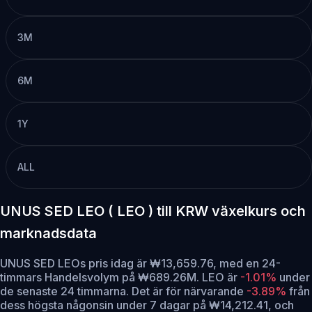
3M
6M
1Y
ALL
UNUS SED LEO ( LEO ) till KRW växelkurs och
marknadsdata
UNUS SED LEOs pris idag är ₩13,659.76, med en 24-
timmars Handelsvolym på ₩689.26M. LEO är
-1.01%
under
de senaste 24 timmarna.
Det är för närvarande
-3.89%
från
dess högsta någonsin under 7 dagar på ₩14,212.41,
och