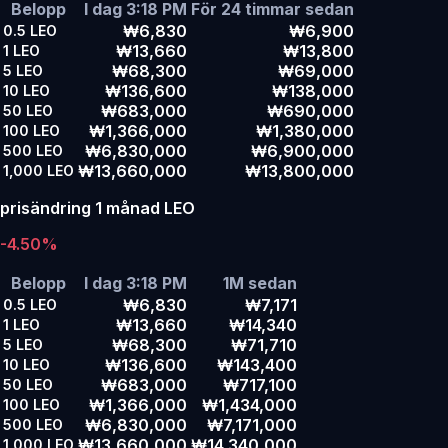
Belopp
I dag 3:18 PM
För 24 timmar sedan
₩6,830
₩6,900
0.5
LEO
₩13,660
₩13,800
1
LEO
₩68,300
₩69,000
5
LEO
₩136,600
₩138,000
10
LEO
₩683,000
₩690,000
50
LEO
₩1,366,000
₩1,380,000
100
LEO
₩6,830,000
₩6,900,000
500
LEO
₩13,660,000
₩13,800,000
1,000
LEO
prisändring 1 månad LEO
-4.50%
Belopp
I dag 3:18 PM
1M sedan
₩6,830
₩7,171
0.5
LEO
₩13,660
₩14,340
1
LEO
₩68,300
₩71,710
5
LEO
₩136,600
₩143,400
10
LEO
₩683,000
₩717,100
50
LEO
₩1,366,000
₩1,434,000
100
LEO
₩6,830,000
₩7,171,000
500
LEO
₩13,660,000
₩14,340,000
1,000
LEO