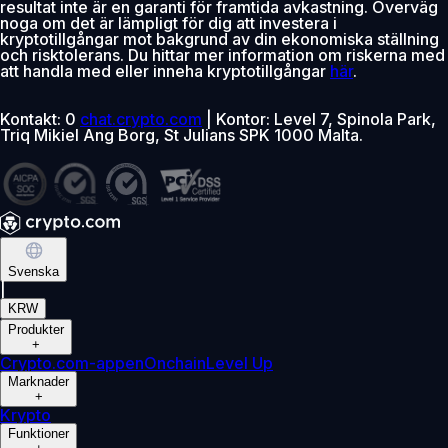
resultat inte är en garanti för framtida avkastning. Överväg
noga om det är lämpligt för dig att investera i
kryptotillgångar mot bakgrund av din ekonomiska ställning
och risktolerans. Du hittar mer information om riskerna med
att handla med eller inneha kryptotillgångar
här
.
Kontakt: 0
chat.crypto.com
| Kontor: Level 7, Spinola Park,
Triq Mikiel Ang Borg, St Julians SPK 1000 Malta.
Svenska
|
KRW
Produkter
+
Crypto.com-appen
Onchain
Level Up
Marknader
+
Krypto
Funktioner