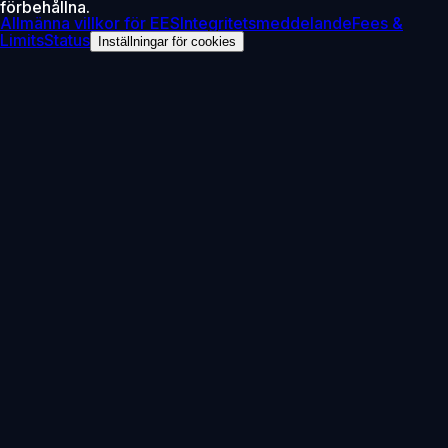
förbehållna.
Allmänna villkor för EES
Integritetsmeddelande
Fees &
Limits
Status
Inställningar för cookies