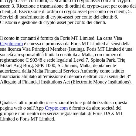
di crypto-asset con fondi; 2. Scambio di crypto-asset con altri crypto-
asset; 3. Ricezione e trasmissione di ordini di crypto-asset per conto dei
clienti; 4. Esecuzione di ordini di crypto-asset per conto dei clienti; 5.
Servizi di trasferimento di crypto-asset per conto dei clienti; 6.
Custodia e gestione di crypto-asset per conto dei clienti.
Il conto in contanti è fornito da Foris MT Limited. La carta Visa
Crypto.com
è emessa e promossa da Foris MT Limited ai sensi della
sua licenza Visa Principal Member (Issuing). Foris MT Limited è una
società a responsabilità limitata costituita a Malta, con numero di
registrazione C 90348 e sede legale al Level 7, Spinola Park, Triq
Mikiel Ang Borg, SPK 1000, St. Julians, Malta, debitamente
autorizzata dalla Malta Financial Services Authority come istituto
finanziario abilitato all’emissione di denaro elettronico ai sensi del 3°
Allegato al Financial Institutions Act (Electronic Money Institutions).
Qualsiasi altro prodotto o servizio offerto e pubblicizzato su questa
pagina web o sull’App
Crypto.com
è fornito da altre società del
gruppo e non rientra nei servizi regolamentati di Foris DAX MT
Limited o Foris MT Limited.