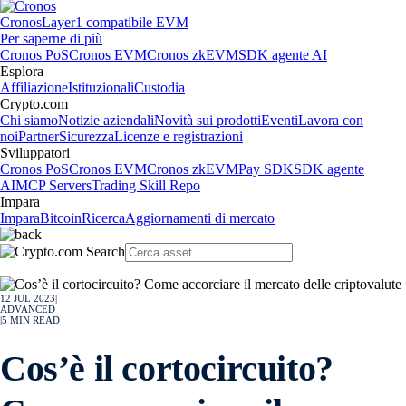
Cronos
Layer1 compatibile EVM
Per saperne di più
Cronos PoS
Cronos EVM
Cronos zkEVM
SDK agente AI
Esplora
Affiliazione
Istituzionali
Custodia
Crypto.com
Chi siamo
Notizie aziendali
Novità sui prodotti
Eventi
Lavora con
noi
Partner
Sicurezza
Licenze e registrazioni
Sviluppatori
Cronos PoS
Cronos EVM
Cronos zkEVM
Pay SDK
SDK agente
AI
MCP Servers
Trading Skill Repo
Impara
Impara
Bitcoin
Ricerca
Aggiornamenti di mercato
12 JUL 2023
|
ADVANCED
|
5
MIN READ
Cos’è il cortocircuito?