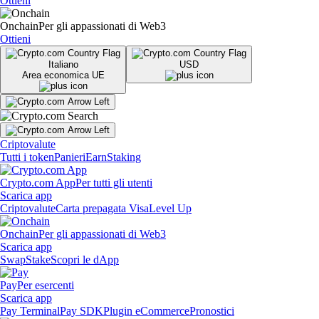
Ottieni
Onchain
Per gli appassionati di Web3
Ottieni
Italiano
USD
Area economica UE
Criptovalute
Tutti i token
Panieri
Earn
Staking
Crypto.com App
Per tutti gli utenti
Scarica app
Criptovalute
Carta prepagata Visa
Level Up
Onchain
Per gli appassionati di Web3
Scarica app
Swap
Stake
Scopri le dApp
Pay
Per esercenti
Scarica app
Pay Terminal
Pay SDK
Plugin eCommerce
Pronostici