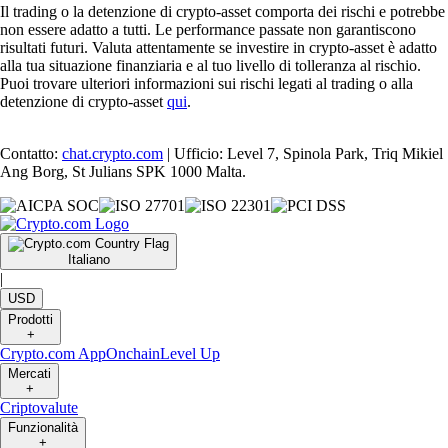
Il trading o la detenzione di crypto-asset comporta dei rischi e potrebbe
non essere adatto a tutti. Le performance passate non garantiscono
risultati futuri. Valuta attentamente se investire in crypto-asset è adatto
alla tua situazione finanziaria e al tuo livello di tolleranza al rischio.
Puoi trovare ulteriori informazioni sui rischi legati al trading o alla
detenzione di crypto-asset
qui
.
Contatto:
chat.crypto.com
| Ufficio: Level 7, Spinola Park, Triq Mikiel
Ang Borg, St Julians SPK 1000 Malta.
Italiano
|
USD
Prodotti
+
Crypto.com App
Onchain
Level Up
Mercati
+
Criptovalute
Funzionalità
+