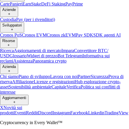
Carte
Panieri
Earn
Stake
DeFi Staking
Pay
Prime
Aziende
+
Custodia
Pay (per i rivenditori)
Sviluppatori
+
Cronos PoS
Cronos EVM
Cronos zkEVM
Pay SDK
SDK agenti AI
Risorse
+
Ricerca
Aggiornamenti di mercato
Impara
Convertitore BTC/
USD
Glossario
Widget di prezzo
Bot Telegram
Informativa sui
reclami
Assistenza
Panoramica crypto
Azienda
+
Chi siamo
Piano di sviluppo
Lavora con noi
Partner
Sicurezza
Prova di
riserva
Affiliazione
Licenze e registrazioni
Hub esplorazione crypto-
asset
Sostenibilità ambientale
Capitale
Verifica
Politica sui conflitti di
interesse
Aggiornamenti
+
X
Novità sui
prodotti
Eventi
Reddit
Discord
Instagram
Facebook
Linkedin
TradingView
Cryptocurrency in Every Wallet™