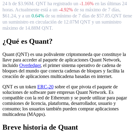
24 h de $3.96M. QNT ha registrado un
-1.16%
en las últimas 24
horas.
Actualmente está a un
-4.92%
de su máximo de 7 días,
$61.24,
y a un
0.64%
de su mínimo de 7 días de $57.85.
QNT tiene
un suministro en circulación de 12.07M QNT y un suministro
máximo de 14.88M QNT.
¿Qué es Quant?
Quant (QNT) es una polivalente criptomoneda que constituye la
llave para acceder al paquete de aplicaciones Quant Network,
incluido
Overledger
, el primer sistema operativo de cadena de
bloques del mundo que conecta cadenas de bloques y facilita la
creación de aplicaciones multicadena basadas en internet.
QNT es un token
ERC-20
sobre el que pivota el paquete de
soluciones de software pare empresas Quant Network. Es
compatible con la red de Ethereum y se puede utilizar para pagar
comisiones de licencia, plataforma, desarrollador, usuario y
consumo; los usuarios también pueden comprar aplicaciones
multicadena (MApps).
Breve historia de Quant