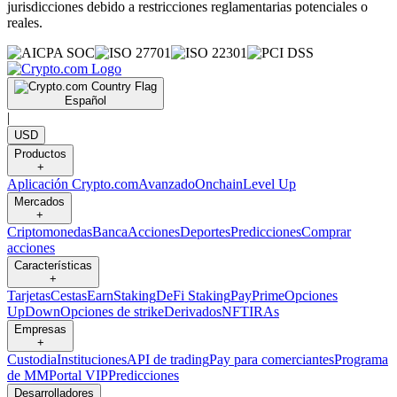
jurisdicciones debido a restricciones reglamentarias potenciales o
reales.
Español
|
USD
Productos
+
Aplicación Crypto.com
Avanzado
Onchain
Level Up
Mercados
+
Criptomonedas
Banca
Acciones
Deportes
Predicciones
Comprar
acciones
Características
+
Tarjetas
Cestas
Earn
Staking
DeFi Staking
Pay
Prime
Opciones
UpDown
Opciones de strike
Derivados
NFT
IRAs
Empresas
+
Custodia
Instituciones
API de trading
Pay para comerciantes
Programa
de MM
Portal VIP
Predicciones
Desarrolladores