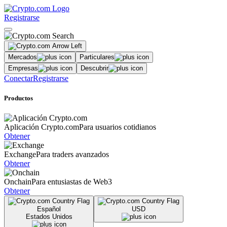
Registrarse
Mercados
Particulares
Empresas
Descubrir
Conectar
Registrarse
Productos
Aplicación Crypto.com
Para usuarios cotidianos
Obtener
Exchange
Para traders avanzados
Obtener
Onchain
Para entusiastas de Web3
Obtener
Español
USD
Estados Unidos