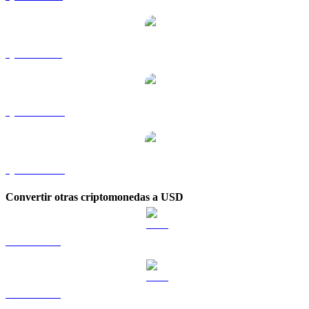
QNT a SGD
QNT a TWD
QNT a KRW
Convertir otras criptomonedas a USD
BTC a USD
ETH a USD