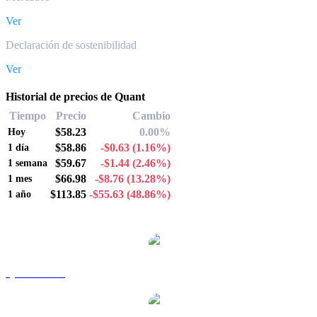
Ver
Declaración de sostenibilidad
Ver
Historial de precios de Quant
Tiempo
Precio
Cambio
$58.23
0.00%
Hoy
$58.86
-$0.63
(1.16%)
1 día
$59.67
-$1.44
(2.46%)
1 semana
$66.98
-$8.76
(13.28%)
1 mes
$113.85
-$55.63
(48.86%)
1 año
Pares de conversión de Quant populares
QNT a AUD