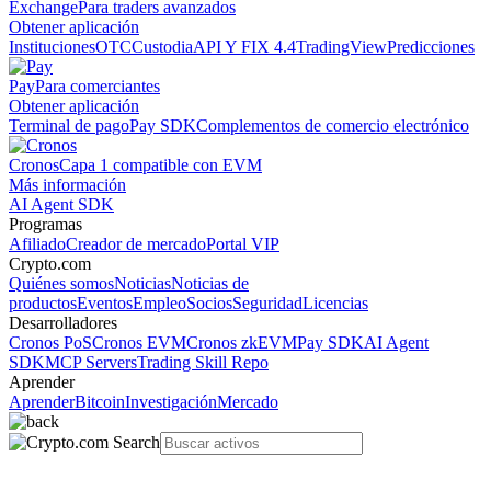
Exchange
Para traders avanzados
Obtener aplicación
Instituciones
OTC
Custodia
API Y FIX 4.4
TradingView
Predicciones
Pay
Para comerciantes
Obtener aplicación
Terminal de pago
Pay SDK
Complementos de comercio electrónico
Cronos
Capa 1 compatible con EVM
Más información
AI Agent SDK
Programas
Afiliado
Creador de mercado
Portal VIP
Crypto.com
Quiénes somos
Noticias
Noticias de
productos
Eventos
Empleo
Socios
Seguridad
Licencias
Desarrolladores
Cronos PoS
Cronos EVM
Cronos zkEVM
Pay SDK
AI Agent
SDK
MCP Servers
Trading Skill Repo
Aprender
Aprender
Bitcoin
Investigación
Mercado