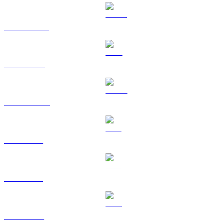
USDT a USD
BNB a USD
USDC a USD
XRP a USD
SOL a USD
TRX a USD