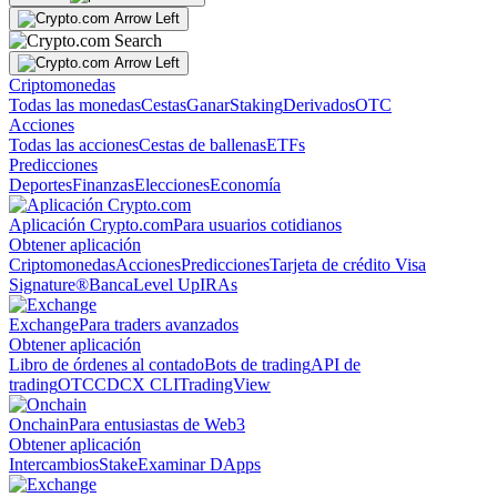
Criptomonedas
Todas las monedas
Cestas
Ganar
Staking
Derivados
OTC
Acciones
Todas las acciones
Cestas de ballenas
ETFs
Predicciones
Deportes
Finanzas
Elecciones
Economía
Aplicación Crypto.com
Para usuarios cotidianos
Obtener aplicación
Criptomonedas
Acciones
Predicciones
Tarjeta de crédito Visa
Signature®
Banca
Level Up
IRAs
Exchange
Para traders avanzados
Obtener aplicación
Libro de órdenes al contado
Bots de trading
API de
trading
OTC
CDCX CLI
TradingView
Onchain
Para entusiastas de Web3
Obtener aplicación
Intercambios
Stake
Examinar DApps