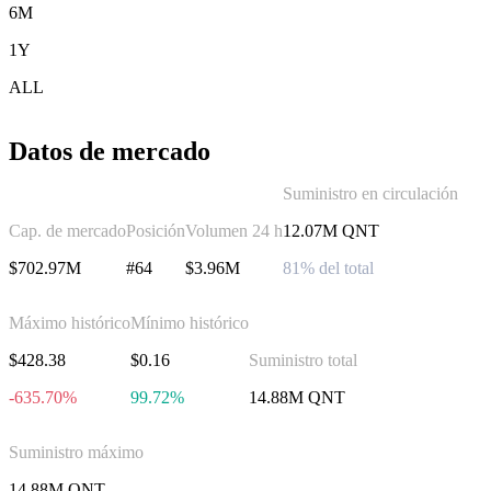
6M
1Y
ALL
Datos de mercado
Suministro en circulación
Cap. de mercado
Posición
Volumen 24 h
12.07M QNT
$702.97M
#64
$3.96M
81% del total
Máximo histórico
Mínimo histórico
$428.38
$0.16
Suministro total
-635.70%
99.72%
14.88M QNT
Suministro máximo
14.88M QNT