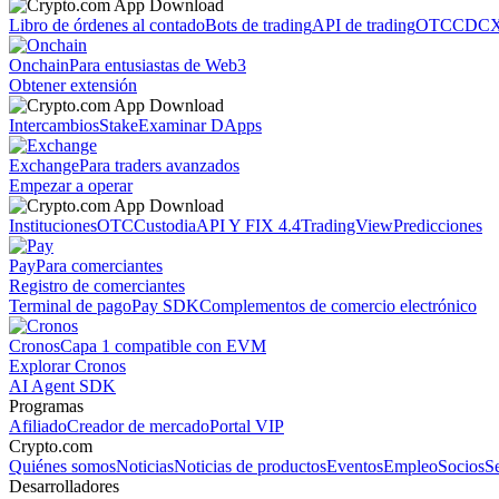
Libro de órdenes al contado
Bots de trading
API de trading
OTC
CDCX
Onchain
Para entusiastas de Web3
Obtener extensión
Intercambios
Stake
Examinar DApps
Exchange
Para traders avanzados
Empezar a operar
Instituciones
OTC
Custodia
API Y FIX 4.4
TradingView
Predicciones
Pay
Para comerciantes
Registro de comerciantes
Terminal de pago
Pay SDK
Complementos de comercio electrónico
Cronos
Capa 1 compatible con EVM
Explorar Cronos
AI Agent SDK
Programas
Afiliado
Creador de mercado
Portal VIP
Crypto.com
Quiénes somos
Noticias
Noticias de productos
Eventos
Empleo
Socios
S
Desarrolladores