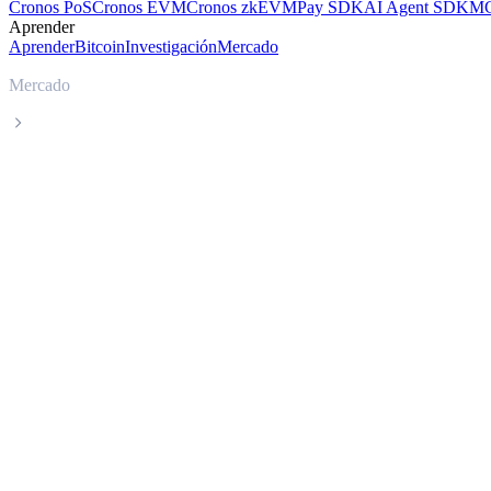
Cronos PoS
Cronos EVM
Cronos zkEVM
Pay SDK
AI Agent SDK
MC
Aprender
Aprender
Bitcoin
Investigación
Mercado
Mercado
Quant
Precio en tiempo real de Quant QNT