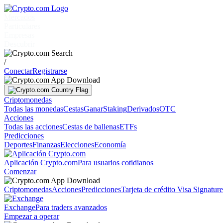
Mercados
Particulares
Empresas
Descubrir
/
Conectar
Registrarse
Criptomonedas
Todas las monedas
Cestas
Ganar
Staking
Derivados
OTC
Acciones
Todas las acciones
Cestas de ballenas
ETFs
Predicciones
Deportes
Finanzas
Elecciones
Economía
Aplicación Crypto.com
Para usuarios cotidianos
Comenzar
Criptomonedas
Acciones
Predicciones
Tarjeta de crédito Visa Signatur
Exchange
Para traders avanzados
Empezar a operar