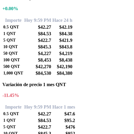
+0.00%
Importe
Hoy 9:59 PM
Hace 24 h
$42.27
$42.19
0.5
QNT
$84.53
$84.38
1
QNT
$422.7
$421.9
5
QNT
$845.3
$843.8
10
QNT
$4,227
$4,219
50
QNT
$8,453
$8,438
100
QNT
$42,270
$42,190
500
QNT
$84,530
$84,380
1,000
QNT
Variación de precio 1 mes QNT
-11.45%
Importe
Hoy 9:59 PM
Hace 1 mes
$42.27
$47.6
0.5
QNT
$84.53
$95.2
1
QNT
$422.7
$476
5
QNT
$845.3
$952
10
QNT