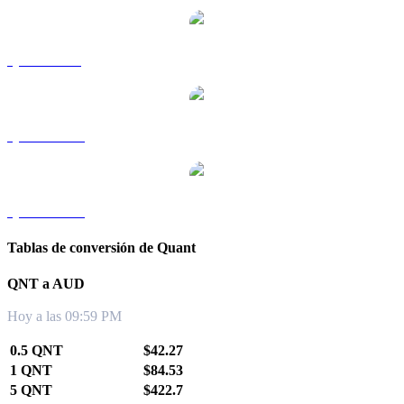
QNT a SGD
QNT a TWD
QNT a KRW
Tablas de conversión de Quant
QNT a AUD
Hoy a las 09:59 PM
0.5 QNT
$42.27
1 QNT
$84.53
5 QNT
$422.7