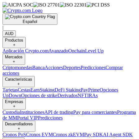
Español
|
AUD
Productos
+
Aplicación Crypto.com
Avanzado
Onchain
Level Up
Mercados
+
Criptomonedas
Banca
Acciones
Deportes
Predicciones
Comprar
acciones
Características
+
Tarjetas
Cestas
Earn
Staking
DeFi Staking
Pay
Prime
Opciones
UpDown
Opciones de strike
Derivados
NFT
IRAs
Empresas
+
Custodia
Instituciones
API de trading
Pay para comerciantes
Programa
de MM
Portal VIP
Predicciones
Desarrolladores
+
Cronos PoS
Cronos EVM
Cronos zkEVM
Pay SDK
AI Agent SDK