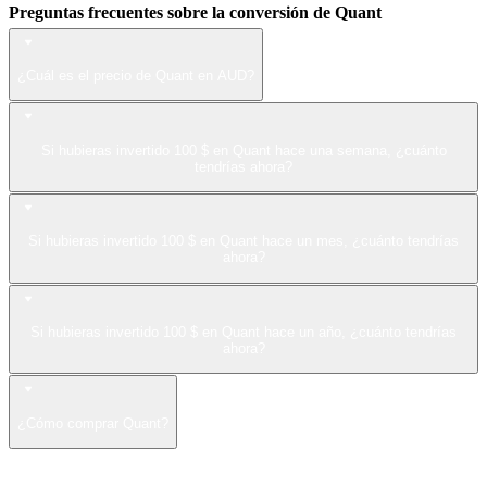
Preguntas frecuentes sobre la conversión de Quant
¿Cuál es el precio de Quant en AUD?
Si hubieras invertido 100 $ en Quant hace una semana, ¿cuánto
tendrías ahora?
Si hubieras invertido 100 $ en Quant hace un mes, ¿cuánto tendrías
ahora?
Si hubieras invertido 100 $ en Quant hace un año, ¿cuánto tendrías
ahora?
¿Cómo comprar Quant?