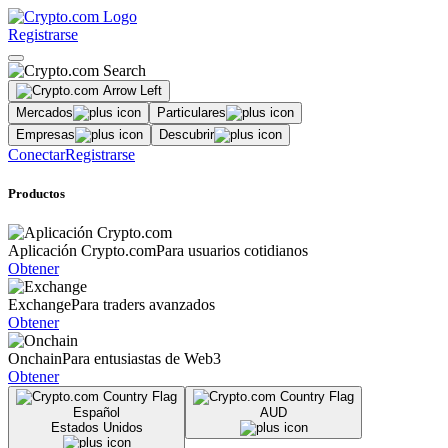
Registrarse
Mercados
Particulares
Empresas
Descubrir
Conectar
Registrarse
Productos
Aplicación Crypto.com
Para usuarios cotidianos
Obtener
Exchange
Para traders avanzados
Obtener
Onchain
Para entusiastas de Web3
Obtener
Español
AUD
Estados Unidos