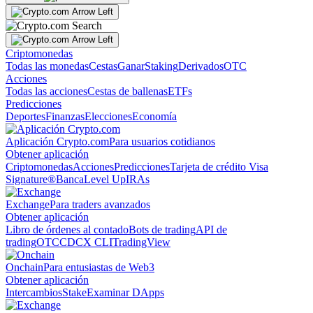
Criptomonedas
Todas las monedas
Cestas
Ganar
Staking
Derivados
OTC
Acciones
Todas las acciones
Cestas de ballenas
ETFs
Predicciones
Deportes
Finanzas
Elecciones
Economía
Aplicación Crypto.com
Para usuarios cotidianos
Obtener aplicación
Criptomonedas
Acciones
Predicciones
Tarjeta de crédito Visa
Signature®
Banca
Level Up
IRAs
Exchange
Para traders avanzados
Obtener aplicación
Libro de órdenes al contado
Bots de trading
API de
trading
OTC
CDCX CLI
TradingView
Onchain
Para entusiastas de Web3
Obtener aplicación
Intercambios
Stake
Examinar DApps