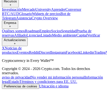
Recursos
+
Investigación
Mercado
University
Aprender
Conversor
BTC/AUD
Glosario
Widgets de precios
Bot de
Telegram
Asistencia
Crypto Overview
Empresa
+
Quiénes somos
Roadmap
Empleo
Socios
Seguridad
Prueba de
reservas
Afiliado
Licencias
Listado
Medio ambiente
Capital
Verificar
Actualizaciones
+
X
Noticias de
productos
Eventos
Reddit
Discord
Instagram
Facebook
Linkedin
Trading
Cryptocurrency in Every Wallet™
Copyright © 2024 - 2026 Crypto.com. Todos los derechos
reservados.
aviso de privacidad
No vender mi información personal
Información
legal
Estado
Términos y condiciones para EE. UU.
Ubicación e idioma
Preferencias de cookies