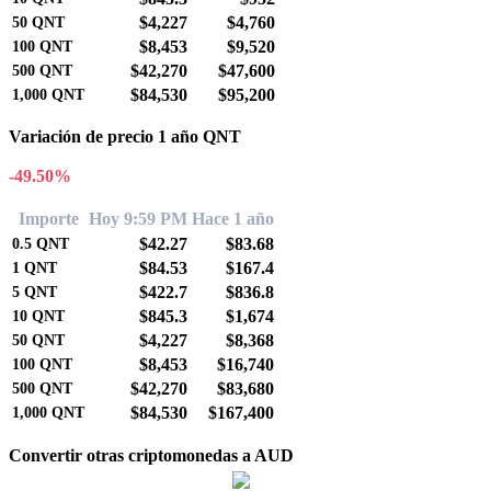
$4,227
$4,760
50
QNT
$8,453
$9,520
100
QNT
$42,270
$47,600
500
QNT
$84,530
$95,200
1,000
QNT
Variación de precio 1 año QNT
-49.50%
Importe
Hoy 9:59 PM
Hace 1 año
$42.27
$83.68
0.5
QNT
$84.53
$167.4
1
QNT
$422.7
$836.8
5
QNT
$845.3
$1,674
10
QNT
$4,227
$8,368
50
QNT
$8,453
$16,740
100
QNT
$42,270
$83,680
500
QNT
$84,530
$167,400
1,000
QNT
Convertir otras criptomonedas a AUD