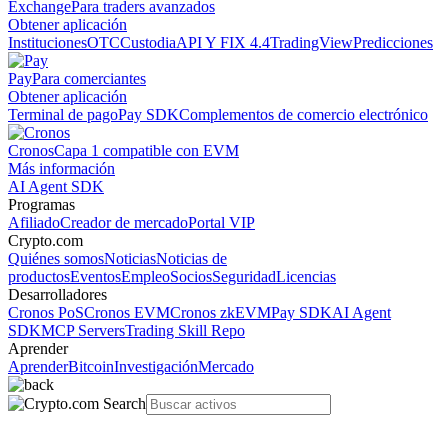
Exchange
Para traders avanzados
Obtener aplicación
Instituciones
OTC
Custodia
API Y FIX 4.4
TradingView
Predicciones
Pay
Para comerciantes
Obtener aplicación
Terminal de pago
Pay SDK
Complementos de comercio electrónico
Cronos
Capa 1 compatible con EVM
Más información
AI Agent SDK
Programas
Afiliado
Creador de mercado
Portal VIP
Crypto.com
Quiénes somos
Noticias
Noticias de
productos
Eventos
Empleo
Socios
Seguridad
Licencias
Desarrolladores
Cronos PoS
Cronos EVM
Cronos zkEVM
Pay SDK
AI Agent
SDK
MCP Servers
Trading Skill Repo
Aprender
Aprender
Bitcoin
Investigación
Mercado