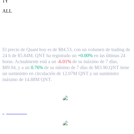
1Y
ALL
Tipo de cambio y datos del mercado de
Quant ( QNT ) a AUD
El precio de Quant hoy es de $84.53, con un volumen de trading de
24 h de $5.84M. QNT ha registrado un
+0.00%
en las últimas 24
horas.
Actualmente está a un
-6.01%
de su máximo de 7 días,
$89.94,
y a un
0.76%
de su mínimo de 7 días de $83.90.
QNT tiene
un suministro en circulación de 12.07M QNT y un suministro
máximo de 14.88M QNT.
Pares de conversión de Quant populares
QNT a USD