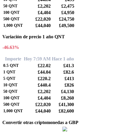
£2,202
£2,475
50
QNT
£4,404
£4,950
100
QNT
£22,020
£24,750
500
QNT
£44,040
£49,500
1,000
QNT
Variación de precio 1 año QNT
-46.63%
Importe
Hoy 7:59 AM
Hace 1 año
£22.02
£41.3
0.5
QNT
£44.04
£82.6
1
QNT
£220.2
£413
5
QNT
£440.4
£826
10
QNT
£2,202
£4,130
50
QNT
£4,404
£8,260
100
QNT
£22,020
£41,300
500
QNT
£44,040
£82,600
1,000
QNT
Convertir otras criptomonedas a GBP