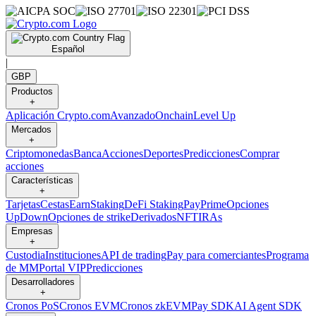
Español
|
GBP
Productos
+
Aplicación Crypto.com
Avanzado
Onchain
Level Up
Mercados
+
Criptomonedas
Banca
Acciones
Deportes
Predicciones
Comprar
acciones
Características
+
Tarjetas
Cestas
Earn
Staking
DeFi Staking
Pay
Prime
Opciones
UpDown
Opciones de strike
Derivados
NFT
IRAs
Empresas
+
Custodia
Instituciones
API de trading
Pay para comerciantes
Programa
de MM
Portal VIP
Predicciones
Desarrolladores
+
Cronos PoS
Cronos EVM
Cronos zkEVM
Pay SDK
AI Agent SDK