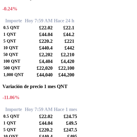
-0.24%
Importe
Hoy 7:59 AM
Hace 24 h
£22.02
£22.1
0.5
QNT
£44.04
£44.2
1
QNT
£220.2
£221
5
QNT
£440.4
£442
10
QNT
£2,202
£2,210
50
QNT
£4,404
£4,420
100
QNT
£22,020
£22,100
500
QNT
£44,040
£44,200
1,000
QNT
Variación de precio 1 mes QNT
-11.06%
Importe
Hoy 7:59 AM
Hace 1 mes
£22.02
£24.75
0.5
QNT
£44.04
£49.5
1
QNT
£220.2
£247.5
5
QNT
£440.4
£495
10
QNT