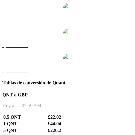
QNT a SGD
QNT a TWD
QNT a KRW
Tablas de conversión de Quant
QNT a GBP
Hoy a las 07:59 AM
0.5 QNT
£22.02
1 QNT
£44.04
5 QNT
£220.2