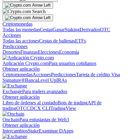
Criptomonedas
Todas las monedas
Cestas
Ganar
Staking
Derivados
OTC
Acciones
Todas las acciones
Cestas de ballenas
ETFs
Predicciones
Deportes
Finanzas
Elecciones
Economía
Aplicación Crypto.com
Para usuarios cotidianos
Obtener aplicación
Criptomonedas
Acciones
Predicciones
Tarjeta de crédito Visa
Signature®
Banca
Level Up
IRAs
Exchange
Para traders avanzados
Obtener aplicación
Libro de órdenes al contado
Bots de trading
API de
trading
OTC
CDCX CLI
TradingView
Onchain
Para entusiastas de Web3
Obtener aplicación
Intercambios
Stake
Examinar DApps