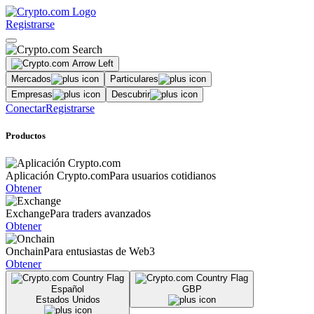
Registrarse
Mercados
Particulares
Empresas
Descubrir
Conectar
Registrarse
Productos
Aplicación Crypto.com
Para usuarios cotidianos
Obtener
Exchange
Para traders avanzados
Obtener
Onchain
Para entusiastas de Web3
Obtener
Español
GBP
Estados Unidos