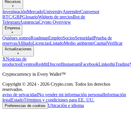
Recursos
+
Investigación
Mercado
University
Aprender
Conversor
BTC/GBP
Glosario
Widgets de precios
Bot de
Telegram
Asistencia
Crypto Overview
Empresa
+
Quiénes somos
Roadmap
Empleo
Socios
Seguridad
Prueba de
reservas
Afiliado
Licencias
Listado
Medio ambiente
Capital
Verificar
Actualizaciones
+
X
Noticias de
productos
Eventos
Reddit
Discord
Instagram
Facebook
Linkedin
Trading
Cryptocurrency in Every Wallet™
Copyright © 2024 - 2026 Crypto.com. Todos los derechos
reservados.
aviso de privacidad
No vender mi información personal
Información
legal
Estado
Términos y condiciones para EE. UU.
Ubicación e idioma
Preferencias de cookies