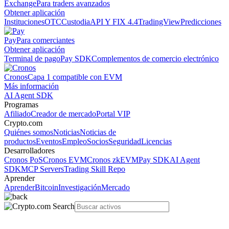
Exchange
Para traders avanzados
Obtener aplicación
Instituciones
OTC
Custodia
API Y FIX 4.4
TradingView
Predicciones
Pay
Para comerciantes
Obtener aplicación
Terminal de pago
Pay SDK
Complementos de comercio electrónico
Cronos
Capa 1 compatible con EVM
Más información
AI Agent SDK
Programas
Afiliado
Creador de mercado
Portal VIP
Crypto.com
Quiénes somos
Noticias
Noticias de
productos
Eventos
Empleo
Socios
Seguridad
Licencias
Desarrolladores
Cronos PoS
Cronos EVM
Cronos zkEVM
Pay SDK
AI Agent
SDK
MCP Servers
Trading Skill Repo
Aprender
Aprender
Bitcoin
Investigación
Mercado