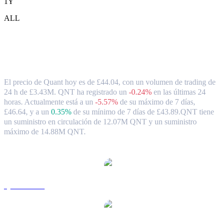
1Y
ALL
Tipo de cambio y datos del mercado de
Quant ( QNT ) a GBP
El precio de Quant hoy es de £44.04, con un volumen de trading de
24 h de £3.43M. QNT ha registrado un
-0.24%
en las últimas 24
horas.
Actualmente está a un
-5.57%
de su máximo de 7 días,
£46.64,
y a un
0.35%
de su mínimo de 7 días de £43.89.
QNT tiene
un suministro en circulación de 12.07M QNT y un suministro
máximo de 14.88M QNT.
Pares de conversión de Quant populares
QNT a USD