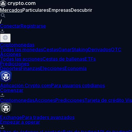
Mercados
Particulares
Empresas
Descubrir
/
Conectar
Registrarse
Criptomonedas
Todas las monedas
Cestas
Ganar
Staking
Derivados
OTC
Acciones
Todas las acciones
Cestas de ballenas
ETFs
Predicciones
Deportes
Finanzas
Elecciones
Economía
Aplicación Crypto.com
Para usuarios cotidianos
Comenzar
Criptomonedas
Acciones
Predicciones
Tarjeta de crédito Vi
Exchange
Para traders avanzados
Empezar a operar