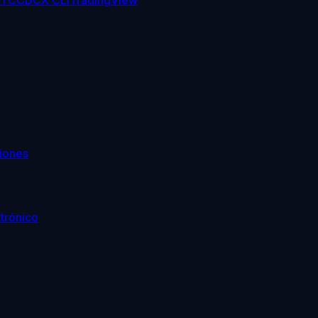
TC
CDCX CLI
TradingView
iones
trónico