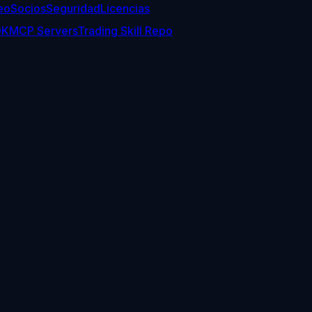
eo
Socios
Seguridad
Licencias
DK
MCP Servers
Trading Skill Repo