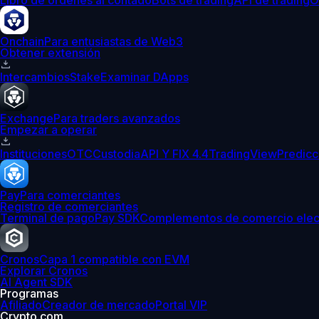
Libro de órdenes al contado
Bots de trading
API de trading
O
Onchain
Para entusiastas de Web3
Obtener extensión
Intercambios
Stake
Examinar DApps
Exchange
Para traders avanzados
Empezar a operar
Instituciones
OTC
Custodia
API Y FIX 4.4
TradingView
Predicc
Pay
Para comerciantes
Registro de comerciantes
Terminal de pago
Pay SDK
Complementos de comercio elec
Cronos
Capa 1 compatible con EVM
Explorar Cronos
AI Agent SDK
Programas
Afiliado
Creador de mercado
Portal VIP
Crypto.com