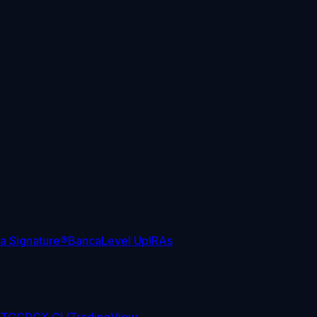
sa Signature®
Banca
Level Up
IRAs