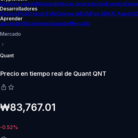
Quiénes somos
Noticias
Noticias de productos
Eventos
Empl
Desarrolladores
Cronos PoS
Cronos EVM
Cronos zkEVM
Pay SDK
AI Agent S
Aprender
Aprender
Bitcoin
Investigación
Mercado
Mercado
Quant
Precio en tiempo real de Quant QNT
₩83,767.01
-0.52%