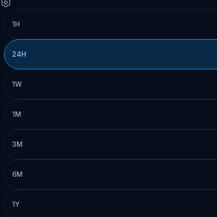
1H
24H
1W
1M
3M
6M
1Y