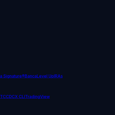
sa Signature®
Banca
Level Up
IRAs
TC
CDCX CLI
TradingView