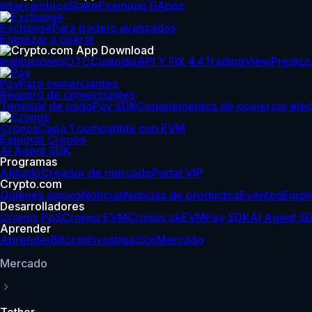
Intercambios
Stake
Examinar DApps
Exchange
Para traders avanzados
Empezar a operar
Instituciones
OTC
Custodia
API Y FIX 4.4
TradingView
Predicc
Pay
Para comerciantes
Registro de comerciantes
Terminal de pago
Pay SDK
Complementos de comercio elec
Cronos
Capa 1 compatible con EVM
Explorar Cronos
AI Agent SDK
Programas
Afiliado
Creador de mercado
Portal VIP
Crypto.com
Quiénes somos
Noticias
Noticias de productos
Eventos
Empl
Desarrolladores
Cronos PoS
Cronos EVM
Cronos zkEVM
Pay SDK
AI Agent S
Aprender
Aprender
Bitcoin
Investigación
Mercado
Mercado