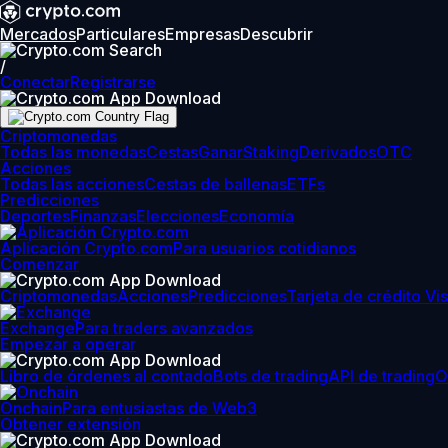
Mercados
Particulares
Empresas
Descubrir
/
Conectar
Registrarse
Criptomonedas
Todas las monedas
Cestas
Ganar
Staking
Derivados
OTC
Acciones
Todas las acciones
Cestas de ballenas
ETFs
Predicciones
Deportes
Finanzas
Elecciones
Economía
Aplicación Crypto.com
Para usuarios cotidianos
Comenzar
Criptomonedas
Acciones
Predicciones
Tarjeta de crédito Vi
Exchange
Para traders avanzados
Empezar a operar
Libro de órdenes al contado
Bots de trading
API de trading
O
Onchain
Para entusiastas de Web3
Obtener extensión