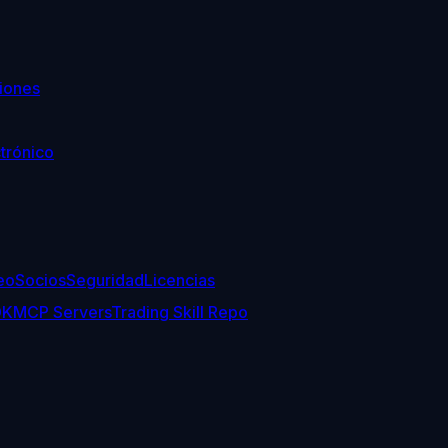
iones
trónico
eo
Socios
Seguridad
Licencias
DK
MCP Servers
Trading Skill Repo