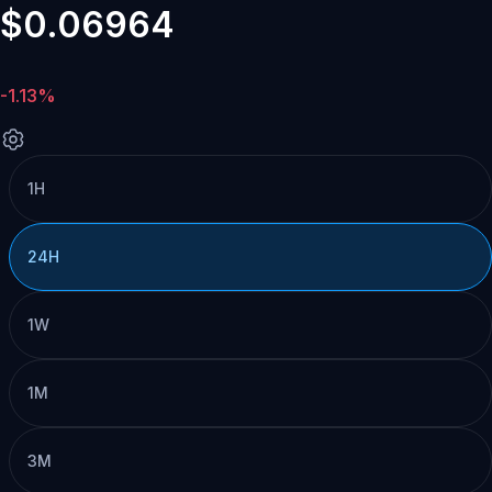
$0.06964
-1.13%
1H
24H
1W
1M
3M