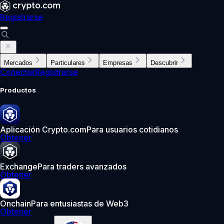
Registrarse
Mercados
Particulares
Empresas
Descubrir
Conectar
Registrarse
Productos
Aplicación Crypto.com
Para usuarios cotidianos
Obtener
Exchange
Para traders avanzados
Obtener
Onchain
Para entusiastas de Web3
Obtener