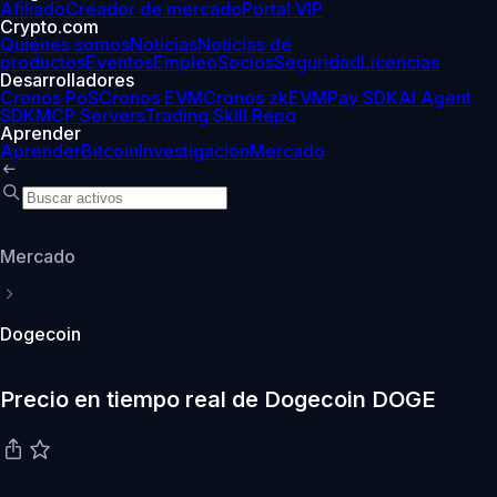
Afiliado
Creador de mercado
Portal VIP
Crypto.com
Quiénes somos
Noticias
Noticias de
productos
Eventos
Empleo
Socios
Seguridad
Licencias
Desarrolladores
Cronos PoS
Cronos EVM
Cronos zkEVM
Pay SDK
AI Agent
SDK
MCP Servers
Trading Skill Repo
Aprender
Aprender
Bitcoin
Investigación
Mercado
Mercado
Dogecoin
Precio en tiempo real de Dogecoin DOGE