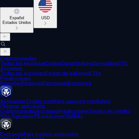
Español
USD
Estados Unidos
Criptomonedas
Todas las monedas
Cestas
Ganar
Staking
Derivados
OTC
Acciones
Todas las acciones
Cestas de ballenas
ETFs
Predicciones
Deportes
Finanzas
Elecciones
Economía
Aplicación Crypto.com
Para usuarios cotidianos
Obtener aplicación
Criptomonedas
Acciones
Predicciones
Tarjeta de crédito
Visa Signature®
Banca
Level Up
IRAs
Exchange
Para traders avanzados