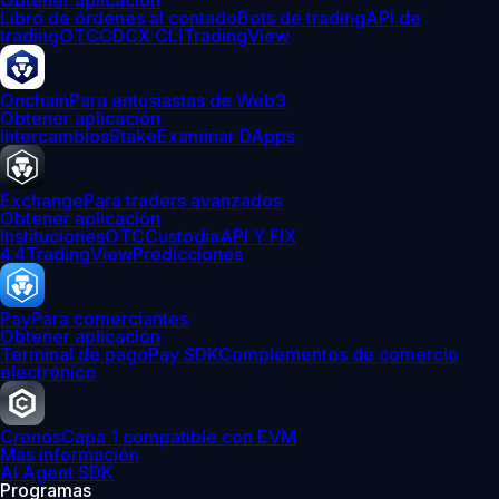
Obtener aplicación
Libro de órdenes al contado
Bots de trading
API de
trading
OTC
CDCX CLI
TradingView
Onchain
Para entusiastas de Web3
Obtener aplicación
Intercambios
Stake
Examinar DApps
Exchange
Para traders avanzados
Obtener aplicación
Instituciones
OTC
Custodia
API Y FIX
4.4
TradingView
Predicciones
Pay
Para comerciantes
Obtener aplicación
Terminal de pago
Pay SDK
Complementos de comercio
electrónico
Cronos
Capa 1 compatible con EVM
Más información
AI Agent SDK
Programas