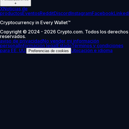
+
X
Noticias de
productos
Eventos
Reddit
Discord
Instagram
Facebook
Linked
Cryptocurrency in Every Wallet™
Copyright © 2024 - 2026 Crypto.com. Todos los derechos
reservados.
aviso de privacidad
No vender mi información
personal
Información legal
Estado
Términos y condiciones
para EE. UU.
Ubicación e idioma
Preferencias de cookies