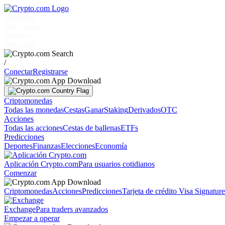
Mercados
Particulares
Empresas
Descubrir
/
Conectar
Registrarse
Criptomonedas
Todas las monedas
Cestas
Ganar
Staking
Derivados
OTC
Acciones
Todas las acciones
Cestas de ballenas
ETFs
Predicciones
Deportes
Finanzas
Elecciones
Economía
Aplicación Crypto.com
Para usuarios cotidianos
Comenzar
Criptomonedas
Acciones
Predicciones
Tarjeta de crédito Visa Signatur
Exchange
Para traders avanzados
Empezar a operar