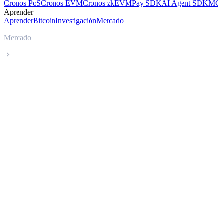
Cronos PoS
Cronos EVM
Cronos zkEVM
Pay SDK
AI Agent SDK
MC
Aprender
Aprender
Bitcoin
Investigación
Mercado
Mercado
TRON
Precio en tiempo real de TRON TRX