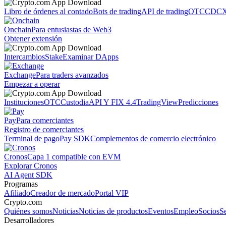
Libro de órdenes al contado
Bots de trading
API de trading
OTC
CDCX
Onchain
Para entusiastas de Web3
Obtener extensión
Intercambios
Stake
Examinar DApps
Exchange
Para traders avanzados
Empezar a operar
Instituciones
OTC
Custodia
API Y FIX 4.4
TradingView
Predicciones
Pay
Para comerciantes
Registro de comerciantes
Terminal de pago
Pay SDK
Complementos de comercio electrónico
Cronos
Capa 1 compatible con EVM
Explorar Cronos
AI Agent SDK
Programas
Afiliado
Creador de mercado
Portal VIP
Crypto.com
Quiénes somos
Noticias
Noticias de productos
Eventos
Empleo
Socios
S
Desarrolladores