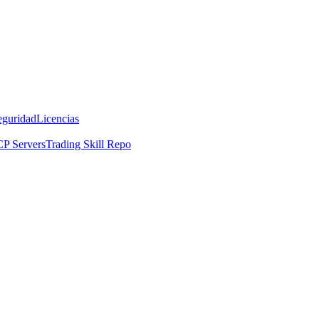
eguridad
Licencias
P Servers
Trading Skill Repo