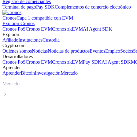
Registro de comerciantes
Terminal de pago
Pay SDK
Complementos de comercio electrónico
Cronos
Capa 1 compatible con EVM
Explorar Cronos
Cronos PoS
Cronos EVM
Cronos zkEVM
AI Agent SDK
Explorar
Afiliado
Instituciones
Custodia
Crypto.com
Quiénes somos
Noticias
Noticias de productos
Eventos
Empleo
Socios
S
Desarrolladores
Cronos PoS
Cronos EVM
Cronos zkEVM
Pay SDK
AI Agent SDK
MC
Aprender
Aprender
Bitcoin
Investigación
Mercado
Mercado
Chiliz
Precio en tiempo real de Chiliz CHZ