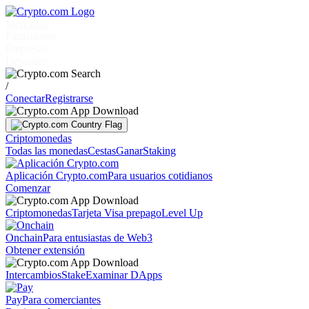
Mercados
Particulares
Empresas
Descubrir
/
Conectar
Registrarse
Criptomonedas
Todas las monedas
Cestas
Ganar
Staking
Aplicación Crypto.com
Para usuarios cotidianos
Comenzar
Criptomonedas
Tarjeta Visa prepago
Level Up
Onchain
Para entusiastas de Web3
Obtener extensión
Intercambios
Stake
Examinar DApps
Pay
Para comerciantes