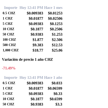
Importe
Hoy 12:41 PM
Hace 1 mes
$0.009383
$0.01253
0.5
CHZ
$0.01877
$0.02506
1
CHZ
$0.09383
$0.1253
5
CHZ
$0.1877
$0.2506
10
CHZ
$0.9383
$1.253
50
CHZ
$1.877
$2.506
100
CHZ
$9.383
$12.53
500
CHZ
$18.77
$25.06
1,000
CHZ
Variación de precio 1 año CHZ
-71.49%
Importe
Hoy 12:41 PM
Hace 1 año
$0.009383
$0.033
0.5
CHZ
$0.01877
$0.06599
1
CHZ
$0.09383
$0.33
5
CHZ
$0.1877
$0.6599
10
CHZ
$0.9383
$3.3
50
CHZ