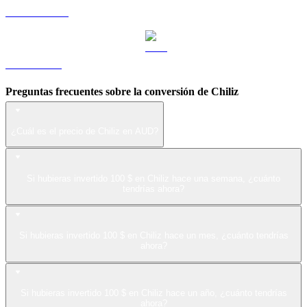
USDS a AUD
LEO a AUD
Preguntas frecuentes sobre la conversión de Chiliz
¿Cuál es el precio de Chiliz en AUD?
Si hubieras invertido 100 $ en Chiliz hace una semana, ¿cuánto
tendrías ahora?
Si hubieras invertido 100 $ en Chiliz hace un mes, ¿cuánto tendrías
ahora?
Si hubieras invertido 100 $ en Chiliz hace un año, ¿cuánto tendrías
ahora?