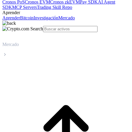
Cronos PoS
Cronos EVM
Cronos zkEVM
Pay SDK
AI Agent
SDK
MCP Servers
Trading Skill Repo
Aprender
Aprender
Bitcoin
Investigación
Mercado
Mercado
Chiliz
Precio en tiempo real de Chiliz CHZ