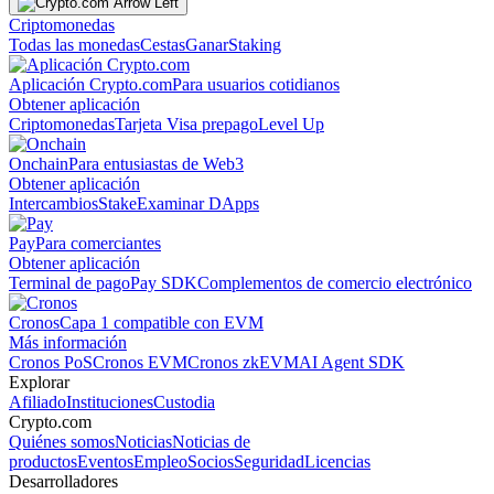
Criptomonedas
Todas las monedas
Cestas
Ganar
Staking
Aplicación Crypto.com
Para usuarios cotidianos
Obtener aplicación
Criptomonedas
Tarjeta Visa prepago
Level Up
Onchain
Para entusiastas de Web3
Obtener aplicación
Intercambios
Stake
Examinar DApps
Pay
Para comerciantes
Obtener aplicación
Terminal de pago
Pay SDK
Complementos de comercio electrónico
Cronos
Capa 1 compatible con EVM
Más información
Cronos PoS
Cronos EVM
Cronos zkEVM
AI Agent SDK
Explorar
Afiliado
Instituciones
Custodia
Crypto.com
Quiénes somos
Noticias
Noticias de
productos
Eventos
Empleo
Socios
Seguridad
Licencias
Desarrolladores