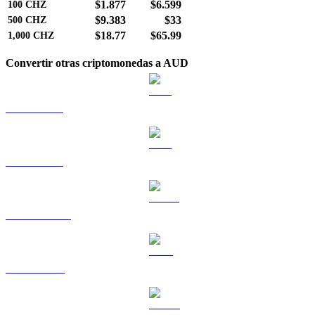
$1.877
$6.599
100
CHZ
$9.383
$33
500
CHZ
$18.77
$65.99
1,000
CHZ
Convertir otras criptomonedas a AUD
BTC a AUD
ETH a AUD
USDT a AUD
BNB a AUD