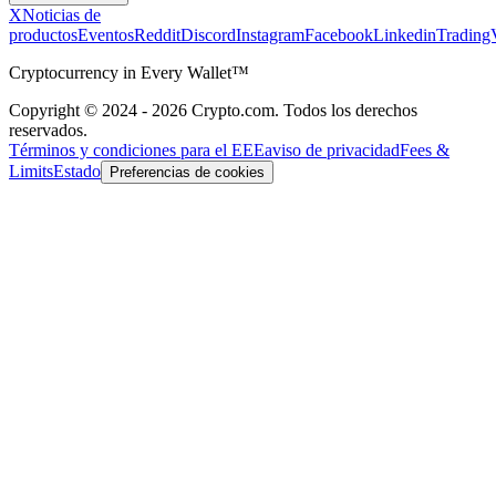
X
Noticias de
productos
Eventos
Reddit
Discord
Instagram
Facebook
Linkedin
Trading
Cryptocurrency in Every Wallet™
Copyright © 2024 - 2026 Crypto.com. Todos los derechos
reservados.
Términos y condiciones para el EEE
aviso de privacidad
Fees &
Limits
Estado
Preferencias de cookies