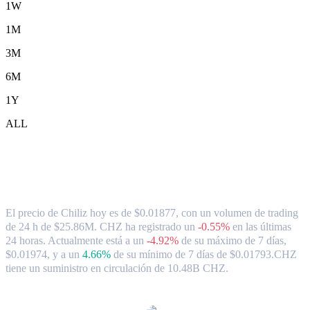
1W
1M
3M
6M
1Y
ALL
Tipo de cambio y datos del mercado de
Chiliz ( CHZ ) a AUD
El precio de Chiliz hoy es de $0.01877, con un volumen de trading
de 24 h de $25.86M. CHZ ha registrado un
-0.55%
en las últimas
24 horas.
Actualmente está a un
-4.92%
de su máximo de 7 días,
$0.01974,
y a un
4.66%
de su mínimo de 7 días de $0.01793.
CHZ
tiene un suministro en circulación de 10.48B CHZ.
Pares de conversión de Chiliz populares