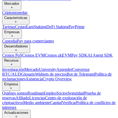
Mercados
+
Criptomonedas
Características
+
Tarjetas
Cestas
Earn
Staking
DeFi Staking
Pay
Prime
Empresas
+
Custodia
Pay para comerciantes
Desarrolladores
+
Cronos PoS
Cronos EVM
Cronos zkEVM
Pay SDK
AI Agent SDK
Recursos
+
Investigación
Mercado
University
Aprender
Conversor
BTC/AUD
Glosario
Widgets de precios
Bot de Telegram
Política de
reclamaciones
Asistencia
Crypto Overview
Empresa
+
Quiénes somos
Roadmap
Empleo
Socios
Seguridad
Prueba de
reservas
Afiliado
Licencias
Centro de exploración de
criptoactivos
Medio ambiente
Capital
Verificar
Política de conflictos de
intereses
Actualizaciones
+