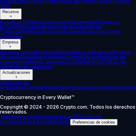
Cronos PoS
Cronos EVM
Cronos zkEVM
Pay SDK
AI Agent
SDK
Recursos
+
Investigación
Mercado
University
Aprender
Conversor
BTC/KRW
Glosario
Widgets de precios
Bot de
Telegram
Política de reclamaciones
Asistencia
Crypto
Overview
Empresa
+
Quiénes somos
Roadmap
Empleo
Socios
Seguridad
Prueba
de reservas
Afiliado
Licencias
Centro de exploración de
criptoactivos
Medio ambiente
Capital
Verificar
Política de
conflictos de intereses
Actualizaciones
+
X
Noticias de
productos
Eventos
Reddit
Discord
Instagram
Facebook
Linked
Cryptocurrency in Every Wallet™
Copyright © 2024 - 2026 Crypto.com. Todos los derechos
reservados.
Términos y condiciones para el EEE
aviso de
privacidad
Fees & Limits
Estado
Preferencias de cookies