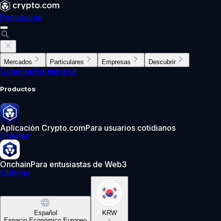
Registrarse
Mercados
Particulares
Empresas
Descubrir
Conectar
Registrarse
Productos
Aplicación Crypto.com
Para usuarios cotidianos
Obtener
Onchain
Para entusiastas de Web3
Obtener
Español
KRW
Espacio Económico Europeo