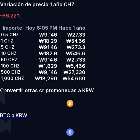
Variación de precio 1 año CHZ
-66.22%
Importe
Hoy 6:05 PM
Hace 1 año
₩9.146
₩27.33
0.5
CHZ
₩18.29
₩54.66
1
CHZ
₩91.46
₩273.3
5
CHZ
₩182.9
₩546.6
10
CHZ
₩914.6
₩2,733
50
CHZ
₩1,829
₩5,466
100
CHZ
₩9,146
₩27,330
500
CHZ
₩18,290
₩54,660
1,000
CHZ
Convertir otras criptomonedas a KRW
BTC a KRW