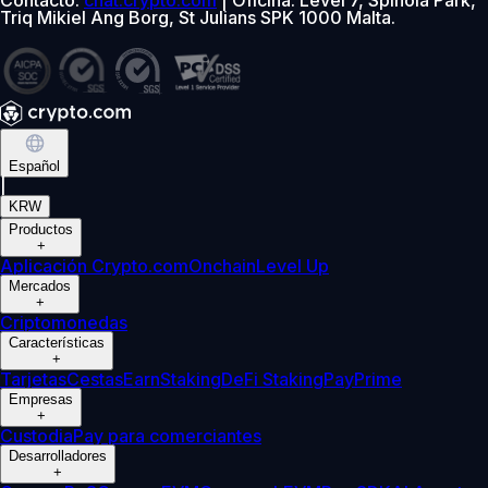
Triq Mikiel Ang Borg, St Julians SPK 1000 Malta.
Español
|
KRW
Productos
+
Aplicación Crypto.com
Onchain
Level Up
Mercados
+
Criptomonedas
Características
+
Tarjetas
Cestas
Earn
Staking
DeFi Staking
Pay
Prime
Empresas
+
Custodia
Pay para comerciantes
Desarrolladores
+