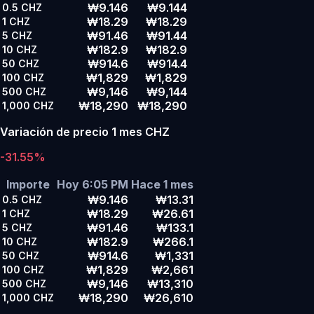
₩9.146
₩9.144
0.5
CHZ
₩18.29
₩18.29
1
CHZ
₩91.46
₩91.44
5
CHZ
₩182.9
₩182.9
10
CHZ
₩914.6
₩914.4
50
CHZ
₩1,829
₩1,829
100
CHZ
₩9,146
₩9,144
500
CHZ
₩18,290
₩18,290
1,000
CHZ
Variación de precio 1 mes CHZ
-31.55%
Importe
Hoy 6:05 PM
Hace 1 mes
₩9.146
₩13.31
0.5
CHZ
₩18.29
₩26.61
1
CHZ
₩91.46
₩133.1
5
CHZ
₩182.9
₩266.1
10
CHZ
₩914.6
₩1,331
50
CHZ
₩1,829
₩2,661
100
CHZ
₩9,146
₩13,310
500
CHZ
₩18,290
₩26,610
1,000
CHZ