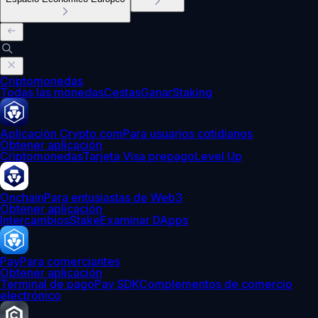
Criptomonedas
Todas las monedas
Cestas
Ganar
Staking
Aplicación Crypto.com
Para usuarios cotidianos
Obtener aplicación
Criptomonedas
Tarjeta Visa prepago
Level Up
Onchain
Para entusiastas de Web3
Obtener aplicación
Intercambios
Stake
Examinar DApps
Pay
Para comerciantes
Obtener aplicación
Terminal de pago
Pay SDK
Complementos de comercio
electrónico