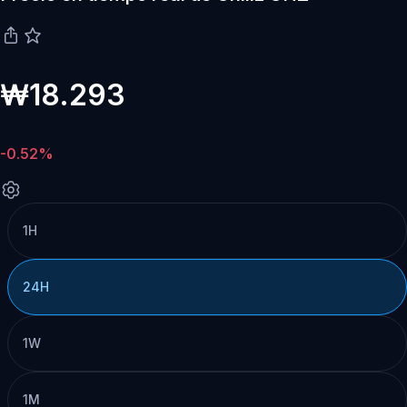
₩18.293
-0.52%
1H
24H
1W
1M