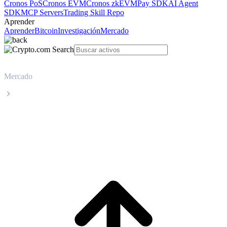
Cronos PoS
Cronos EVM
Cronos zkEVM
Pay SDK
AI Agent
SDK
MCP Servers
Trading Skill Repo
Aprender
Aprender
Bitcoin
Investigación
Mercado
Mercado
Bitcoin
Precio en tiempo real de Bitcoin BTC