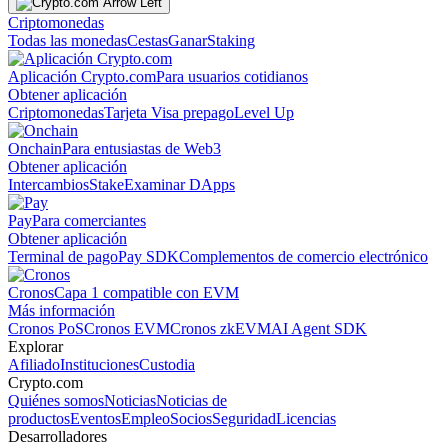
Criptomonedas
Todas las monedas
Cestas
Ganar
Staking
Aplicación Crypto.com
Para usuarios cotidianos
Obtener aplicación
Criptomonedas
Tarjeta Visa prepago
Level Up
Onchain
Para entusiastas de Web3
Obtener aplicación
Intercambios
Stake
Examinar DApps
Pay
Para comerciantes
Obtener aplicación
Terminal de pago
Pay SDK
Complementos de comercio electrónico
Cronos
Capa 1 compatible con EVM
Más información
Cronos PoS
Cronos EVM
Cronos zkEVM
AI Agent SDK
Explorar
Afiliado
Instituciones
Custodia
Crypto.com
Quiénes somos
Noticias
Noticias de
productos
Eventos
Empleo
Socios
Seguridad
Licencias
Desarrolladores