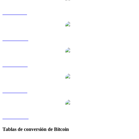
BTC a GBP
BTC a HKD
BTC a RUB
BTC a SGD
BTC a TWD
Tablas de conversión de Bitcoin