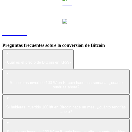
LEO a KRW
ZEC a KRW
Preguntas frecuentes sobre la conversión de Bitcoin
¿Cuál es el precio de Bitcoin en KRW?
Si hubieras invertido 100 ₩ en Bitcoin hace una semana, ¿cuánto
tendrías ahora?
Si hubieras invertido 100 ₩ en Bitcoin hace un mes, ¿cuánto tendrías
ahora?
Si hubieras invertido 100 ₩ en Bitcoin hace un año, ¿cuánto tendrías