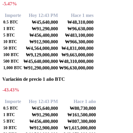
-5.47%
Importe
Hoy 12:43 PM
Hace 1 mes
₩45,640,000
₩48,310,000
0.5
BTC
₩91,290,000
₩96,630,000
1
BTC
₩456,400,000
₩483,100,000
5
BTC
₩912,900,000
₩966,300,000
10
BTC
₩4,564,000,000
₩4,831,000,000
50
BTC
₩9,129,000,000
₩9,663,000,000
100
BTC
₩45,640,000,000
₩48,310,000,000
500
BTC
₩91,290,000,000
₩96,630,000,000
1,000
BTC
Variación de precio 1 año BTC
-43.43%
Importe
Hoy 12:43 PM
Hace 1 año
₩45,640,000
₩80,730,000
0.5
BTC
₩91,290,000
₩161,500,000
1
BTC
₩456,400,000
₩807,300,000
5
BTC
₩912,900,000
₩1,615,000,000
10
BTC