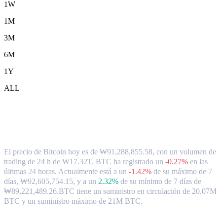
1W
1M
3M
6M
1Y
ALL
Tipo de cambio y datos del mercado de
Bitcoin ( BTC ) a KRW
El precio de Bitcoin hoy es de ₩91,288,855.58, con un volumen de
trading de 24 h de ₩17.32T. BTC ha registrado un
-0.27%
en las
últimas 24 horas.
Actualmente está a un
-1.42%
de su máximo de 7
días, ₩92,605,754.15,
y a un
2.32%
de su mínimo de 7 días de
₩89,221,489.26.
BTC tiene un suministro en circulación de 20.07M
BTC y un suministro máximo de 21M BTC.
Pares de conversión de Bitcoin populares