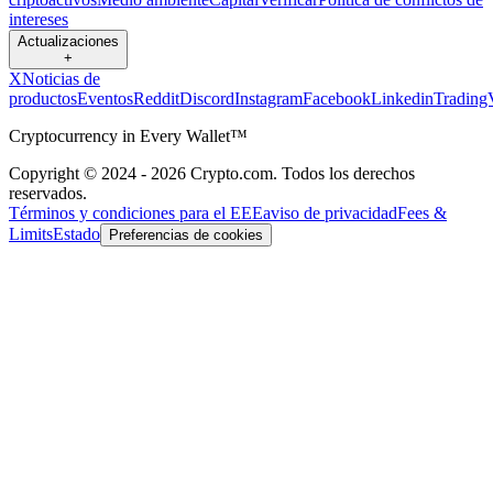
intereses
Actualizaciones
+
X
Noticias de
productos
Eventos
Reddit
Discord
Instagram
Facebook
Linkedin
Trading
Cryptocurrency in Every Wallet™
Copyright © 2024 - 2026 Crypto.com. Todos los derechos
reservados.
Términos y condiciones para el EEE
aviso de privacidad
Fees &
Limits
Estado
Preferencias de cookies