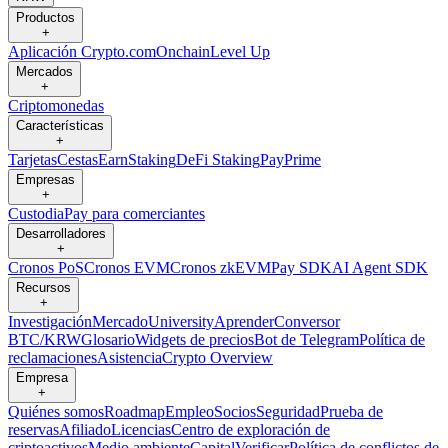
Productos
+
Aplicación Crypto.com
Onchain
Level Up
Mercados
+
Criptomonedas
Características
+
Tarjetas
Cestas
Earn
Staking
DeFi Staking
Pay
Prime
Empresas
+
Custodia
Pay para comerciantes
Desarrolladores
+
Cronos PoS
Cronos EVM
Cronos zkEVM
Pay SDK
AI Agent SDK
Recursos
+
Investigación
Mercado
University
Aprender
Conversor
BTC/KRW
Glosario
Widgets de precios
Bot de Telegram
Política de
reclamaciones
Asistencia
Crypto Overview
Empresa
+
Quiénes somos
Roadmap
Empleo
Socios
Seguridad
Prueba de
reservas
Afiliado
Licencias
Centro de exploración de
criptoactivos
Medio ambiente
Capital
Verificar
Política de conflictos de