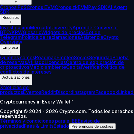
+
Cronos PoS
Cronos EVM
Cronos zkEVM
Pay SDK
AI Agent
SDK
Recursos
+
Investigación
Mercado
University
Aprender
Conversor
BTC/KRW
Glosario
Widgets de precios
Bot de
Telegram
Política de reclamaciones
Asistencia
Crypto
Overview
Empresa
+
Quiénes somos
Roadmap
Empleo
Socios
Seguridad
Prueba
de reservas
Afiliado
Licencias
Centro de exploración de
criptoactivos
Medio ambiente
Capital
Verificar
Política de
conflictos de intereses
Actualizaciones
+
X
Noticias de
productos
Eventos
Reddit
Discord
Instagram
Facebook
Linked
Cryptocurrency in Every Wallet™
Copyright © 2024 - 2026 Crypto.com. Todos los derechos
reservados.
Términos y condiciones para el EEE
aviso de
privacidad
Fees & Limits
Estado
Preferencias de cookies