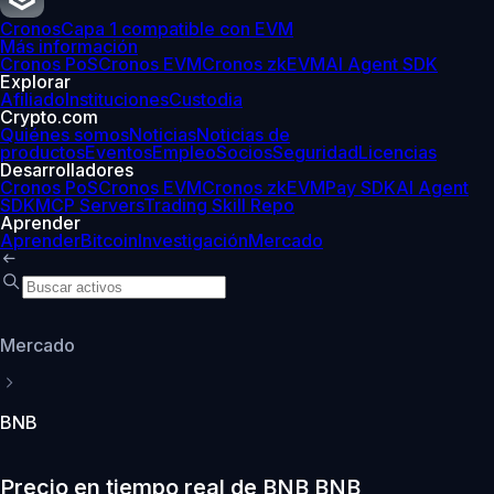
Cronos
Capa 1 compatible con EVM
Más información
Cronos PoS
Cronos EVM
Cronos zkEVM
AI Agent SDK
Explorar
Afiliado
Instituciones
Custodia
Crypto.com
Quiénes somos
Noticias
Noticias de
productos
Eventos
Empleo
Socios
Seguridad
Licencias
Desarrolladores
Cronos PoS
Cronos EVM
Cronos zkEVM
Pay SDK
AI Agent
SDK
MCP Servers
Trading Skill Repo
Aprender
Aprender
Bitcoin
Investigación
Mercado
Mercado
BNB
Precio en tiempo real de BNB BNB