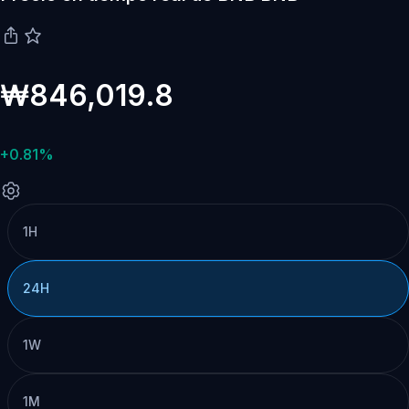
₩846,019.8
+0.81%
1H
24H
1W
1M