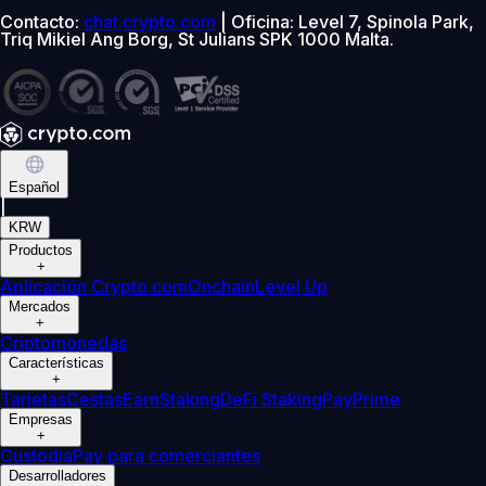
Contacto:
chat.crypto.com
| Oficina: Level 7, Spinola Park,
Triq Mikiel Ang Borg, St Julians SPK 1000 Malta.
Español
|
KRW
Productos
+
Aplicación Crypto.com
Onchain
Level Up
Mercados
+
Criptomonedas
Características
+
Tarjetas
Cestas
Earn
Staking
DeFi Staking
Pay
Prime
Empresas
+
Custodia
Pay para comerciantes
Desarrolladores