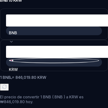
BNB
to
KRW
BNB
KRW
1
BNB
=
846,019.80
KRW
El precio de convertir 1 BNB ( BNB ) a KRW es
₩846,019.80 hoy.