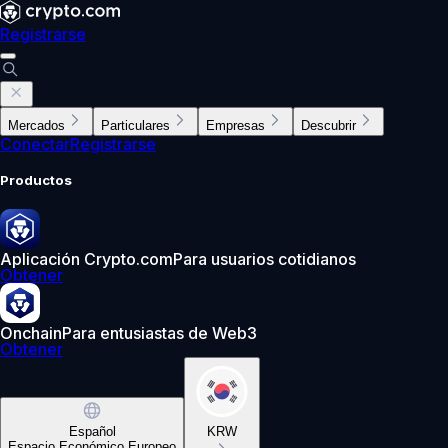
Registrarse
Mercados
Particulares
Empresas
Descubrir
Conectar
Registrarse
Productos
Aplicación Crypto.com
Para usuarios cotidianos
Obtener
Onchain
Para entusiastas de Web3
Obtener
Español
KRW
Espacio Económico Europeo