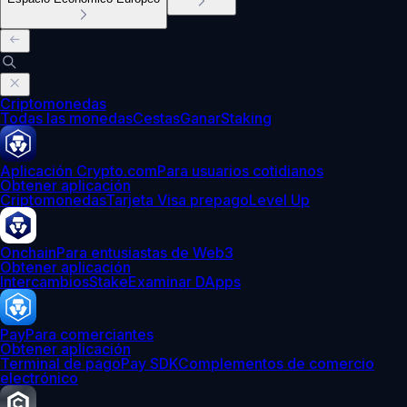
Criptomonedas
Todas las monedas
Cestas
Ganar
Staking
Aplicación Crypto.com
Para usuarios cotidianos
Obtener aplicación
Criptomonedas
Tarjeta Visa prepago
Level Up
Onchain
Para entusiastas de Web3
Obtener aplicación
Intercambios
Stake
Examinar DApps
Pay
Para comerciantes
Obtener aplicación
Terminal de pago
Pay SDK
Complementos de comercio
electrónico