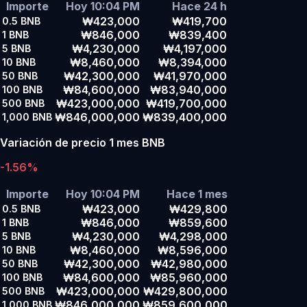
Importe
Hoy 10:04 PM
Hace 24 h
₩423,000
₩419,700
0.5
BNB
₩846,000
₩839,400
1
BNB
₩4,230,000
₩4,197,000
5
BNB
₩8,460,000
₩8,394,000
10
BNB
₩42,300,000
₩41,970,000
50
BNB
₩84,600,000
₩83,940,000
100
BNB
₩423,000,000
₩419,700,000
500
BNB
₩846,000,000
₩839,400,000
1,000
BNB
Variación de precio 1 mes BNB
-1.56%
Importe
Hoy 10:04 PM
Hace 1 mes
₩423,000
₩429,800
0.5
BNB
₩846,000
₩859,600
1
BNB
₩4,230,000
₩4,298,000
5
BNB
₩8,460,000
₩8,596,000
10
BNB
₩42,300,000
₩42,980,000
50
BNB
₩84,600,000
₩85,960,000
100
BNB
₩423,000,000
₩429,800,000
500
BNB
₩846,000,000
₩859,600,000
1,000
BNB