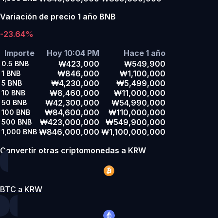
Variación de precio 1 año BNB
-23.64%
Importe
Hoy 10:04 PM
Hace 1 año
₩423,000
₩549,900
0.5
BNB
₩846,000
₩1,100,000
1
BNB
₩4,230,000
₩5,499,000
5
BNB
₩8,460,000
₩11,000,000
10
BNB
₩42,300,000
₩54,990,000
50
BNB
₩84,600,000
₩110,000,000
100
BNB
₩423,000,000
₩549,900,000
500
BNB
₩846,000,000
₩1,100,000,000
1,000
BNB
Convertir otras criptomonedas a KRW
BTC a KRW