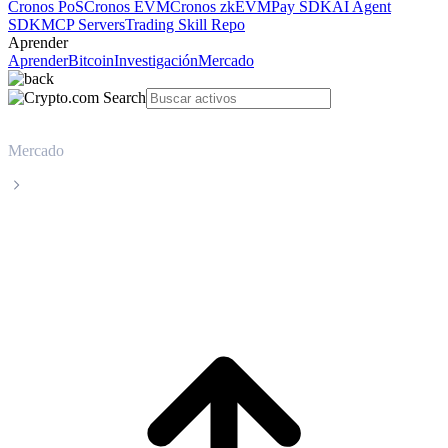
Cronos PoS
Cronos EVM
Cronos zkEVM
Pay SDK
AI Agent
SDK
MCP Servers
Trading Skill Repo
Aprender
Aprender
Bitcoin
Investigación
Mercado
Mercado
BNB
Precio en tiempo real de BNB BNB