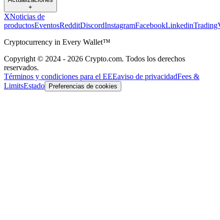
+
X
Noticias de
productos
Eventos
Reddit
Discord
Instagram
Facebook
Linkedin
Trading
Cryptocurrency in Every Wallet™
Copyright © 2024 - 2026 Crypto.com. Todos los derechos
reservados.
Términos y condiciones para el EEE
aviso de privacidad
Fees &
Limits
Estado
Preferencias de cookies