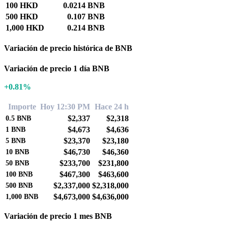
100 HKD
0.0214 BNB
500 HKD
0.107 BNB
1,000 HKD
0.214 BNB
Variación de precio histórica de BNB
Variación de precio 1 día BNB
+0.81%
Importe
Hoy 12:30 PM
Hace 24 h
$2,337
$2,318
0.5
BNB
$4,673
$4,636
1
BNB
$23,370
$23,180
5
BNB
$46,730
$46,360
10
BNB
$233,700
$231,800
50
BNB
$467,300
$463,600
100
BNB
$2,337,000
$2,318,000
500
BNB
$4,673,000
$4,636,000
1,000
BNB
Variación de precio 1 mes BNB