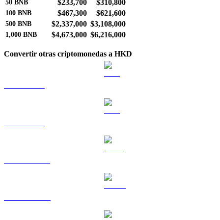
$233,700
$310,800
50
BNB
$467,300
$621,600
100
BNB
$2,337,000
$3,108,000
500
BNB
$4,673,000
$6,216,000
1,000
BNB
Convertir otras criptomonedas a HKD
BTC a HKD
ETH a HKD
USDT a HKD
USDC a HKD