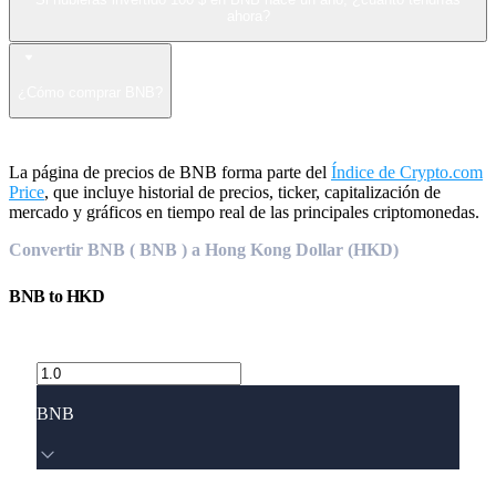
ahora?
¿Cómo comprar BNB?
La página de precios de BNB forma parte del
Índice de Crypto.com
Price
, que incluye historial de precios, ticker, capitalización de
mercado y gráficos en tiempo real de las principales criptomonedas.
Convertir BNB ( BNB ) a Hong Kong Dollar (HKD)
BNB
to
HKD
BNB