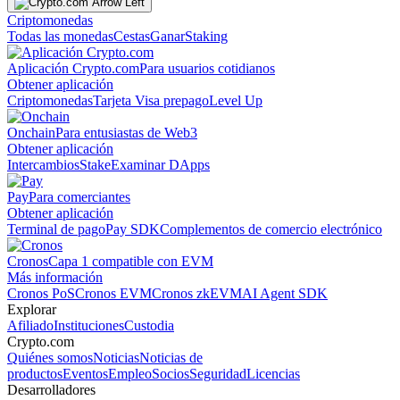
Criptomonedas
Todas las monedas
Cestas
Ganar
Staking
Aplicación Crypto.com
Para usuarios cotidianos
Obtener aplicación
Criptomonedas
Tarjeta Visa prepago
Level Up
Onchain
Para entusiastas de Web3
Obtener aplicación
Intercambios
Stake
Examinar DApps
Pay
Para comerciantes
Obtener aplicación
Terminal de pago
Pay SDK
Complementos de comercio electrónico
Cronos
Capa 1 compatible con EVM
Más información
Cronos PoS
Cronos EVM
Cronos zkEVM
AI Agent SDK
Explorar
Afiliado
Instituciones
Custodia
Crypto.com
Quiénes somos
Noticias
Noticias de
productos
Eventos
Empleo
Socios
Seguridad
Licencias
Desarrolladores