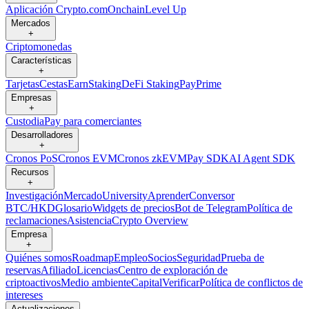
Aplicación Crypto.com
Onchain
Level Up
Mercados
+
Criptomonedas
Características
+
Tarjetas
Cestas
Earn
Staking
DeFi Staking
Pay
Prime
Empresas
+
Custodia
Pay para comerciantes
Desarrolladores
+
Cronos PoS
Cronos EVM
Cronos zkEVM
Pay SDK
AI Agent SDK
Recursos
+
Investigación
Mercado
University
Aprender
Conversor
BTC/HKD
Glosario
Widgets de precios
Bot de Telegram
Política de
reclamaciones
Asistencia
Crypto Overview
Empresa
+
Quiénes somos
Roadmap
Empleo
Socios
Seguridad
Prueba de
reservas
Afiliado
Licencias
Centro de exploración de
criptoactivos
Medio ambiente
Capital
Verificar
Política de conflictos de
intereses
Actualizaciones