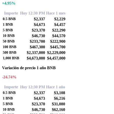
+4.95%
Importe
Hoy 12:30 PM
Hace 1 mes
$2,337
$2,229
0.5
BNB
$4,673
$4,457
1
BNB
$23,370
$22,290
5
BNB
$46,730
$44,570
10
BNB
$233,700
$222,900
50
BNB
$467,300
$445,700
100
BNB
$2,337,000
$2,229,000
500
BNB
$4,673,000
$4,457,000
1,000
BNB
Variación de precio 1 año BNB
-24.74%
Importe
Hoy 12:30 PM
Hace 1 año
$2,337
$3,108
0.5
BNB
$4,673
$6,216
1
BNB
$23,370
$31,080
5
BNB
$46,730
$62,160
10
BNB