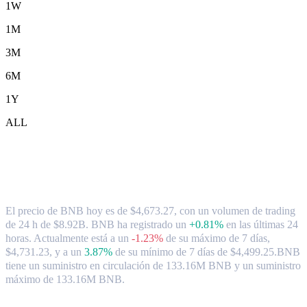
1W
1M
3M
6M
1Y
ALL
Tipo de cambio y datos del mercado de
BNB ( BNB ) a HKD
El precio de BNB hoy es de $4,673.27, con un volumen de trading
de 24 h de $8.92B. BNB ha registrado un
+0.81%
en las últimas 24
horas.
Actualmente está a un
-1.23%
de su máximo de 7 días,
$4,731.23,
y a un
3.87%
de su mínimo de 7 días de $4,499.25.
BNB
tiene un suministro en circulación de 133.16M BNB y un suministro
máximo de 133.16M BNB.
Pares de conversión de BNB populares