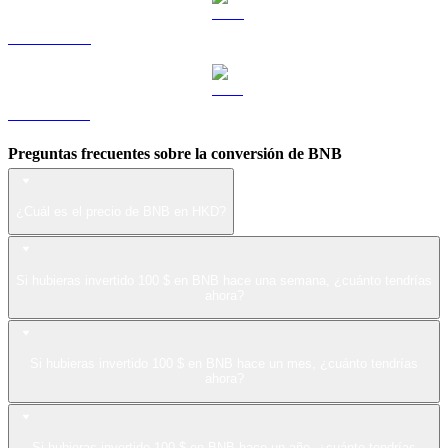
LEO a HKD
ZEC a HKD
Preguntas frecuentes sobre la conversión de BNB
¿Cuál es el precio de BNB en HKD?
Si hubieras invertido 100 $ en BNB hace una semana, ¿cuánto tendrías
ahora?
Si hubieras invertido 100 $ en BNB hace un mes, ¿cuánto tendrías
ahora?
Si hubieras invertido 100 $ en BNB hace un año, ¿cuánto tendrías