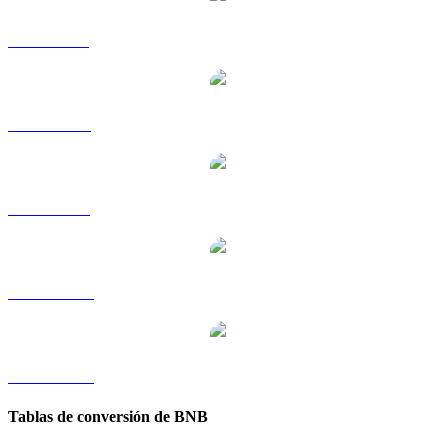
BNB a GBP
BNB a RUB
BNB a SGD
BNB a TWD
BNB a KRW
Tablas de conversión de BNB