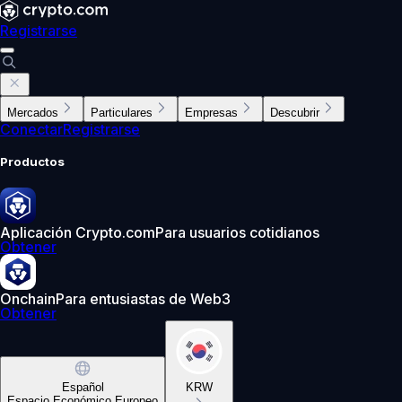
Registrarse
Mercados
Particulares
Empresas
Descubrir
Conectar
Registrarse
Productos
Aplicación Crypto.com
Para usuarios cotidianos
Obtener
Onchain
Para entusiastas de Web3
Obtener
Español
KRW
Espacio Económico Europeo