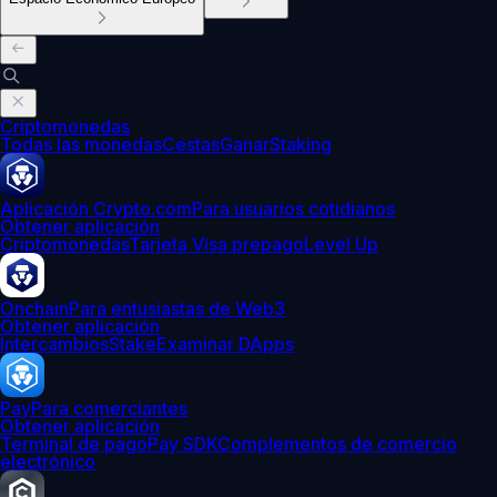
Criptomonedas
Todas las monedas
Cestas
Ganar
Staking
Aplicación Crypto.com
Para usuarios cotidianos
Obtener aplicación
Criptomonedas
Tarjeta Visa prepago
Level Up
Onchain
Para entusiastas de Web3
Obtener aplicación
Intercambios
Stake
Examinar DApps
Pay
Para comerciantes
Obtener aplicación
Terminal de pago
Pay SDK
Complementos de comercio
electrónico