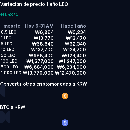
Variación de precio 1 año LEO
+9.58%
Importe
Hoy 9:31 AM
Hace 1 año
₩6,884
₩6,234
0.5
LEO
₩13,770
₩12,470
1
LEO
₩68,840
₩62,340
5
LEO
₩137,700
₩124,700
10
LEO
₩688,400
₩623,400
50
LEO
₩1,377,000
₩1,247,000
100
LEO
₩6,884,000
₩6,234,000
500
LEO
₩13,770,000
₩12,470,000
1,000
LEO
Convertir otras criptomonedas a KRW
BTC a KRW