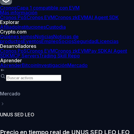
Cronos
Capa 1 compatible con EVM
Más información
Cronos PoS
Cronos EVM
Cronos zkEVM
AI Agent SDK
Explorar
Afiliado
Instituciones
Custodia
Crypto.com
Quiénes somos
Noticias
Noticias de
productos
Eventos
Empleo
Socios
Seguridad
Licencias
Desarrolladores
Cronos PoS
Cronos EVM
Cronos zkEVM
Pay SDK
AI Agent
SDK
MCP Servers
Trading Skill Repo
Aprender
Aprender
Bitcoin
Investigación
Mercado
Mercado
UNUS SED LEO
Precio en tiempo real de UNUS SED LEO LEO