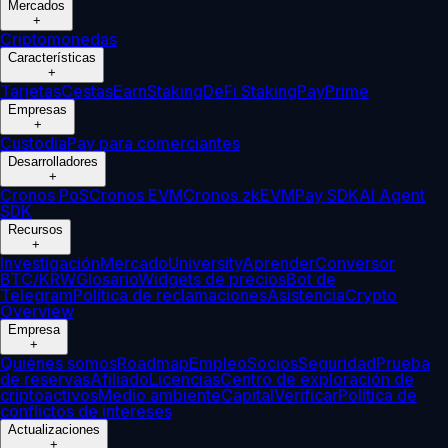
Mercados
+
Criptomonedas
Características
+
Tarjetas
Cestas
Earn
Staking
DeFi Staking
Pay
Prime
Empresas
+
Custodia
Pay para comerciantes
Desarrolladores
+
Cronos PoS
Cronos EVM
Cronos zkEVM
Pay SDK
AI Agent
SDK
Recursos
+
Investigación
Mercado
University
Aprender
Conversor
BTC/KRW
Glosario
Widgets de precios
Bot de
Telegram
Política de reclamaciones
Asistencia
Crypto
Overview
Empresa
+
Quiénes somos
Roadmap
Empleo
Socios
Seguridad
Prueba
de reservas
Afiliado
Licencias
Centro de exploración de
criptoactivos
Medio ambiente
Capital
Verificar
Política de
conflictos de intereses
Actualizaciones
+