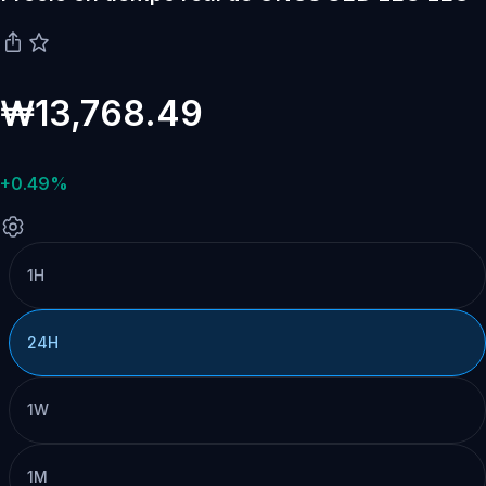
₩13,768.49
+0.49%
1H
24H
1W
1M