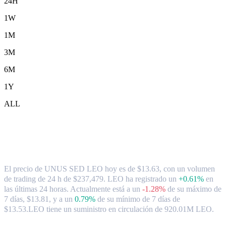
24H
1W
1M
3M
6M
1Y
ALL
Tipo de cambio y datos del mercado de
UNUS SED LEO ( LEO ) a CAD
El precio de UNUS SED LEO hoy es de $13.63, con un volumen
de trading de 24 h de $237,479. LEO ha registrado un
+0.61%
en
las últimas 24 horas.
Actualmente está a un
-1.28%
de su máximo de
7 días, $13.81,
y a un
0.79%
de su mínimo de 7 días de
$13.53.
LEO tiene un suministro en circulación de 920.01M LEO.