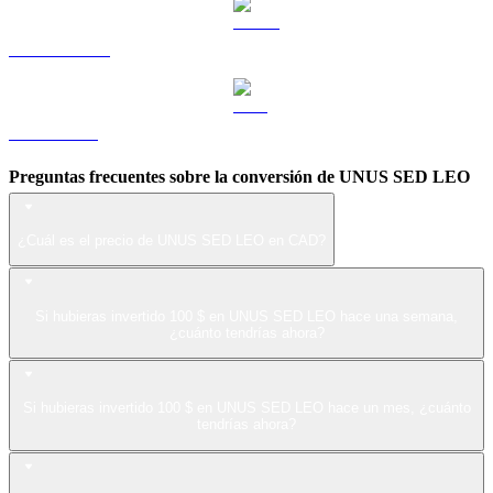
USDS a CAD
ZEC a CAD
Preguntas frecuentes sobre la conversión de UNUS SED LEO
¿Cuál es el precio de UNUS SED LEO en CAD?
Si hubieras invertido 100 $ en UNUS SED LEO hace una semana,
¿cuánto tendrías ahora?
Si hubieras invertido 100 $ en UNUS SED LEO hace un mes, ¿cuánto
tendrías ahora?