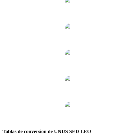
LEO a HKD
LEO a RUB
LEO a SGD
LEO a TWD
LEO a KRW
Tablas de conversión de UNUS SED LEO