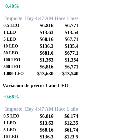
+0.40%
Importe
Hoy 4:47 AM
Hace 1 mes
$6.816
$6.771
0.5
LEO
$13.63
$13.54
1
LEO
$68.16
$67.71
5
LEO
$136.3
$135.4
10
LEO
$681.6
$677.1
50
LEO
$1,363
$1,354
100
LEO
$6,816
$6,771
500
LEO
$13,630
$13,540
1,000
LEO
Variación de precio 1 año LEO
+9.66%
Importe
Hoy 4:47 AM
Hace 1 año
$6.816
$6.174
0.5
LEO
$13.63
$12.35
1
LEO
$68.16
$61.74
5
LEO
$136.3
$123.5
10
LEO