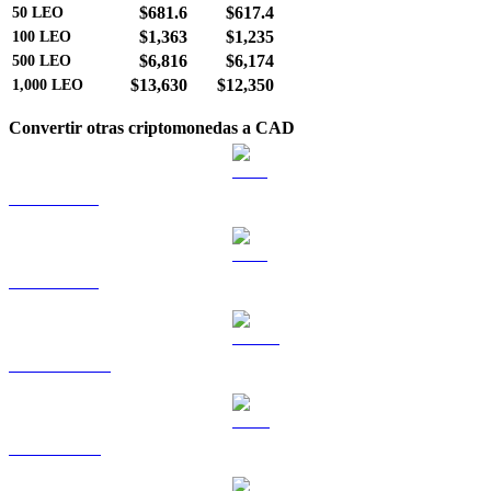
$681.6
$617.4
50
LEO
$1,363
$1,235
100
LEO
$6,816
$6,174
500
LEO
$13,630
$12,350
1,000
LEO
Convertir otras criptomonedas a CAD
BTC a CAD
ETH a CAD
USDT a CAD
BNB a CAD