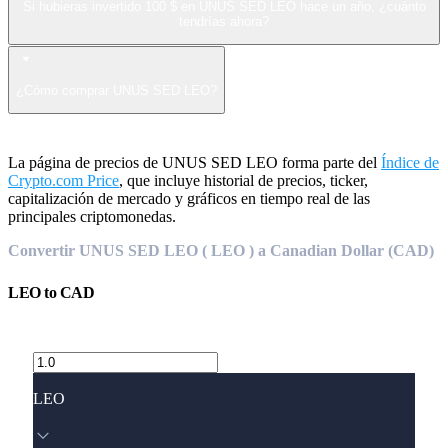
Si hubieras invertido 100 $ en UNUS SED LEO hace un año, ¿cuánto
tendrías ahora?
¿Cómo comprar UNUS SED LEO?
La página de precios de UNUS SED LEO forma parte del
Índice de
Crypto.com Price
, que incluye historial de precios, ticker,
capitalización de mercado y gráficos en tiempo real de las
principales criptomonedas.
Convertir UNUS SED LEO ( LEO ) a Canadian Dollar (CAD)
LEO
to
CAD
LEO