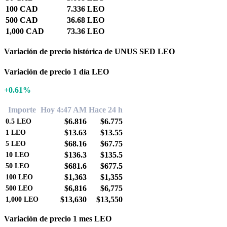
100 CAD
7.336 LEO
500 CAD
36.68 LEO
1,000 CAD
73.36 LEO
Variación de precio histórica de UNUS SED LEO
Variación de precio 1 día LEO
+0.61%
Importe
Hoy 4:47 AM
Hace 24 h
$6.816
$6.775
0.5
LEO
$13.63
$13.55
1
LEO
$68.16
$67.75
5
LEO
$136.3
$135.5
10
LEO
$681.6
$677.5
50
LEO
$1,363
$1,355
100
LEO
$6,816
$6,775
500
LEO
$13,630
$13,550
1,000
LEO
Variación de precio 1 mes LEO