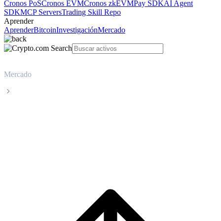
Cronos PoS
Cronos EVM
Cronos zkEVM
Pay SDK
AI Agent
SDK
MCP Servers
Trading Skill Repo
Aprender
Aprender
Bitcoin
Investigación
Mercado
Mercado
UNUS SED LEO
Precio en tiempo real de UNUS SED LEO
LEO