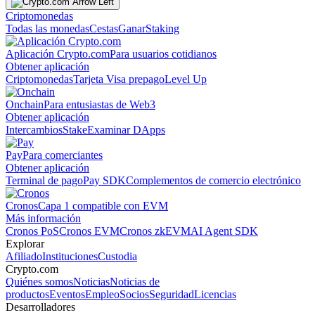
Criptomonedas
Todas las monedas
Cestas
Ganar
Staking
Aplicación Crypto.com
Para usuarios cotidianos
Obtener aplicación
Criptomonedas
Tarjeta Visa prepago
Level Up
Onchain
Para entusiastas de Web3
Obtener aplicación
Intercambios
Stake
Examinar DApps
Pay
Para comerciantes
Obtener aplicación
Terminal de pago
Pay SDK
Complementos de comercio electrónico
Cronos
Capa 1 compatible con EVM
Más información
Cronos PoS
Cronos EVM
Cronos zkEVM
AI Agent SDK
Explorar
Afiliado
Instituciones
Custodia
Crypto.com
Quiénes somos
Noticias
Noticias de
productos
Eventos
Empleo
Socios
Seguridad
Licencias
Desarrolladores