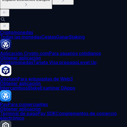
Criptomonedas
Todas las monedas
Cestas
Ganar
Staking
Aplicación Crypto.com
Para usuarios cotidianos
Obtener aplicación
Criptomonedas
Tarjeta Visa prepago
Level Up
Onchain
Para entusiastas de Web3
Obtener aplicación
Intercambios
Stake
Examinar DApps
Pay
Para comerciantes
Obtener aplicación
Terminal de pago
Pay SDK
Complementos de comercio
electrónico