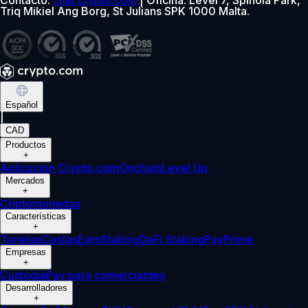
Triq Mikiel Ang Borg, St Julians SPK 1000 Malta.
Español
|
CAD
Productos
+
Aplicación Crypto.com
Onchain
Level Up
Mercados
+
Criptomonedas
Características
+
Tarjetas
Cestas
Earn
Staking
DeFi Staking
Pay
Prime
Empresas
+
Custodia
Pay para comerciantes
Desarrolladores
+