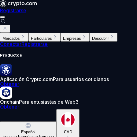
Registrarse
Mercados
Particulares
Empresas
Descubrir
Conectar
Registrarse
Productos
Aplicación Crypto.com
Para usuarios cotidianos
Obtener
Onchain
Para entusiastas de Web3
Obtener
Español
CAD
Espacio Económico Europeo