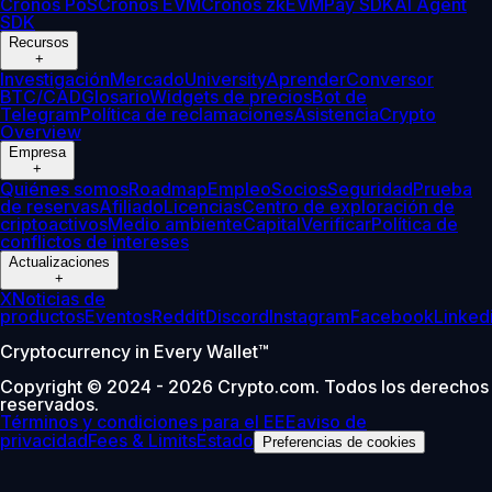
Cronos PoS
Cronos EVM
Cronos zkEVM
Pay SDK
AI Agent
SDK
Recursos
+
Investigación
Mercado
University
Aprender
Conversor
BTC/CAD
Glosario
Widgets de precios
Bot de
Telegram
Política de reclamaciones
Asistencia
Crypto
Overview
Empresa
+
Quiénes somos
Roadmap
Empleo
Socios
Seguridad
Prueba
de reservas
Afiliado
Licencias
Centro de exploración de
criptoactivos
Medio ambiente
Capital
Verificar
Política de
conflictos de intereses
Actualizaciones
+
X
Noticias de
productos
Eventos
Reddit
Discord
Instagram
Facebook
Linked
Cryptocurrency in Every Wallet™
Copyright © 2024 - 2026 Crypto.com. Todos los derechos
reservados.
Términos y condiciones para el EEE
aviso de
privacidad
Fees & Limits
Estado
Preferencias de cookies