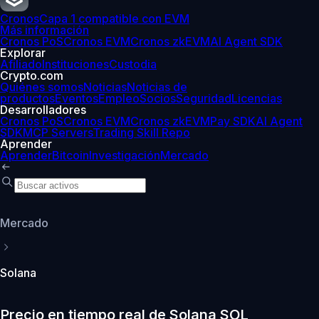
Cronos
Capa 1 compatible con EVM
Más información
Cronos PoS
Cronos EVM
Cronos zkEVM
AI Agent SDK
Explorar
Afiliado
Instituciones
Custodia
Crypto.com
Quiénes somos
Noticias
Noticias de
productos
Eventos
Empleo
Socios
Seguridad
Licencias
Desarrolladores
Cronos PoS
Cronos EVM
Cronos zkEVM
Pay SDK
AI Agent
SDK
MCP Servers
Trading Skill Repo
Aprender
Aprender
Bitcoin
Investigación
Mercado
Mercado
Solana
Precio en tiempo real de Solana SOL