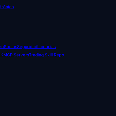
trónico
eo
Socios
Seguridad
Licencias
DK
MCP Servers
Trading Skill Repo