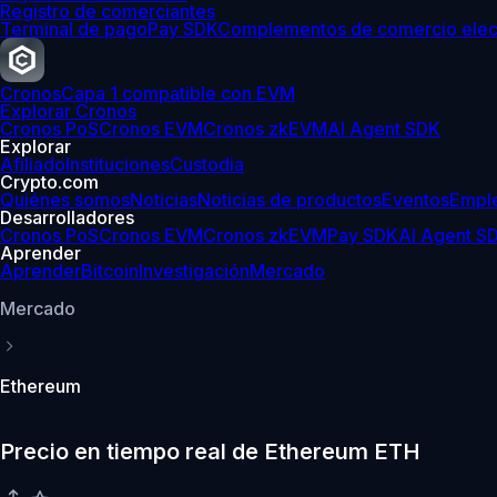
Registro de comerciantes
Terminal de pago
Pay SDK
Complementos de comercio elec
Cronos
Capa 1 compatible con EVM
Explorar Cronos
Cronos PoS
Cronos EVM
Cronos zkEVM
AI Agent SDK
Explorar
Afiliado
Instituciones
Custodia
Crypto.com
Quiénes somos
Noticias
Noticias de productos
Eventos
Empl
Desarrolladores
Cronos PoS
Cronos EVM
Cronos zkEVM
Pay SDK
AI Agent S
Aprender
Aprender
Bitcoin
Investigación
Mercado
Mercado
Ethereum
Precio en tiempo real de Ethereum ETH