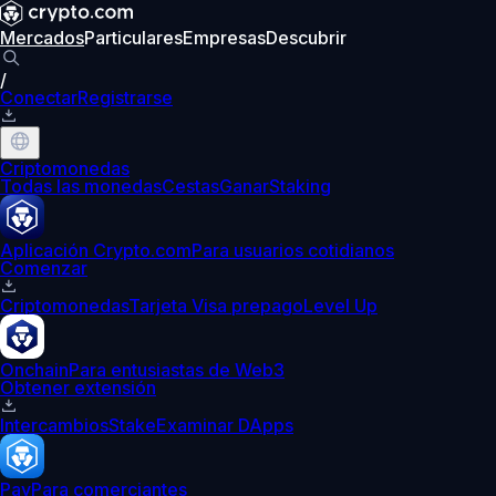
Mercados
Particulares
Empresas
Descubrir
/
Conectar
Registrarse
Criptomonedas
Todas las monedas
Cestas
Ganar
Staking
Aplicación Crypto.com
Para usuarios cotidianos
Comenzar
Criptomonedas
Tarjeta Visa prepago
Level Up
Onchain
Para entusiastas de Web3
Obtener extensión
Intercambios
Stake
Examinar DApps
Pay
Para comerciantes