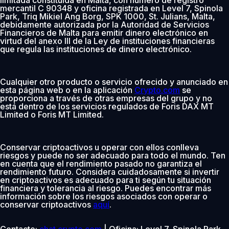
mercantil C 90348 y oficina registrada en Level 7, Spinola
Park, Triq Mikiel Ang Borg, SPK 1000, St. Julians, Malta,
debidamente autorizada por la Autoridad de Servicios
Financieros de Malta para emitir dinero electrónico en
virtud del anexo III de la Ley de instituciones financieras
que regula las instituciones de dinero electrónico.
Cualquier otro producto o servicio ofrecido y anunciado en
esta página web o en la aplicación
Crypto.com
se
proporciona a través de otras empresas del grupo y no
está dentro de los servicios regulados de Foris DAX MT
Limited o Foris MT Limited.
Conservar criptoactivos u operar con ellos conlleva
riesgos y puede no ser adecuado para todo el mundo. Ten
en cuenta que el rendimiento pasado no garantiza el
rendimiento futuro. Considera cuidadosamente si invertir
en criptoactivos es adecuado para ti según tu situación
financiera y tolerancia al riesgo. Puedes encontrar más
información sobre los riesgos asociados con operar o
conservar criptoactivos
aquí
.
Contacto:
chat.crypto.com
| Oficina: Level 7, Spinola Park,