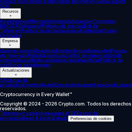
Cronos PoS
Cronos EVM
Cronos zkEVM
Pay SDK
AI Agent
SDK
Recursos
+
Investigación
Mercado
University
Aprender
Conversor
BTC/CAD
Glosario
Widgets de precios
Bot de
Telegram
Política de reclamaciones
Asistencia
Crypto
Overview
Empresa
+
Quiénes somos
Roadmap
Empleo
Socios
Seguridad
Prueba
de reservas
Afiliado
Licencias
Centro de exploración de
criptoactivos
Medio ambiente
Capital
Verificar
Política de
conflictos de intereses
Actualizaciones
+
X
Noticias de
productos
Eventos
Reddit
Discord
Instagram
Facebook
Linked
Cryptocurrency in Every Wallet™
Copyright © 2024 - 2026 Crypto.com. Todos los derechos
reservados.
Términos y condiciones para el EEE
aviso de
privacidad
Fees & Limits
Estado
Preferencias de cookies