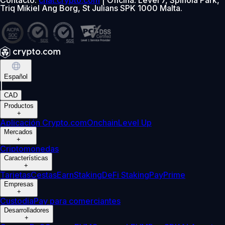
Triq Mikiel Ang Borg, St Julians SPK 1000 Malta.
Español
|
CAD
Productos
+
Aplicación Crypto.com
Onchain
Level Up
Mercados
+
Criptomonedas
Características
+
Tarjetas
Cestas
Earn
Staking
DeFi Staking
Pay
Prime
Empresas
+
Custodia
Pay para comerciantes
Desarrolladores
+