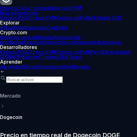
Cronos
Capa 1 compatible con EVM
Más información
Cronos PoS
Cronos EVM
Cronos zkEVM
AI Agent SDK
Explorar
Afiliado
Instituciones
Custodia
Crypto.com
Quiénes somos
Noticias
Noticias de
productos
Eventos
Empleo
Socios
Seguridad
Licencias
Desarrolladores
Cronos PoS
Cronos EVM
Cronos zkEVM
Pay SDK
AI Agent
SDK
MCP Servers
Trading Skill Repo
Aprender
Aprender
Bitcoin
Investigación
Mercado
Mercado
Dogecoin
Precio en tiempo real de Dogecoin DOGE