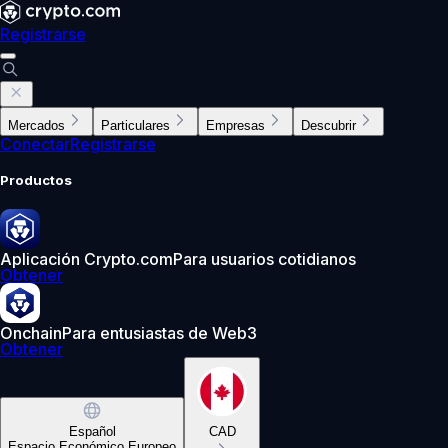
Registrarse
Mercados
Particulares
Empresas
Descubrir
Conectar
Registrarse
Productos
Aplicación Crypto.com
Para usuarios cotidianos
Obtener
Onchain
Para entusiastas de Web3
Obtener
Español
CAD
Espacio Económico Europeo