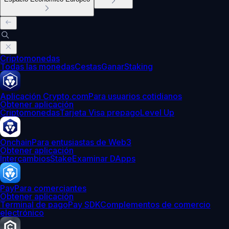
Criptomonedas
Todas las monedas
Cestas
Ganar
Staking
Aplicación Crypto.com
Para usuarios cotidianos
Obtener aplicación
Criptomonedas
Tarjeta Visa prepago
Level Up
Onchain
Para entusiastas de Web3
Obtener aplicación
Intercambios
Stake
Examinar DApps
Pay
Para comerciantes
Obtener aplicación
Terminal de pago
Pay SDK
Complementos de comercio
electrónico