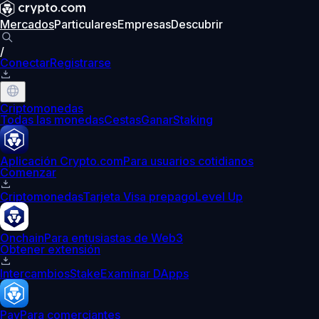
Mercados
Particulares
Empresas
Descubrir
/
Conectar
Registrarse
Criptomonedas
Todas las monedas
Cestas
Ganar
Staking
Aplicación Crypto.com
Para usuarios cotidianos
Comenzar
Criptomonedas
Tarjeta Visa prepago
Level Up
Onchain
Para entusiastas de Web3
Obtener extensión
Intercambios
Stake
Examinar DApps
Pay
Para comerciantes