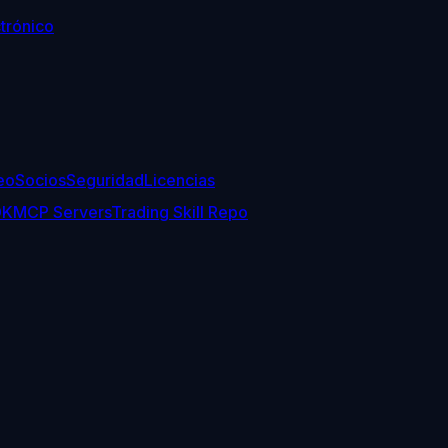
trónico
eo
Socios
Seguridad
Licencias
DK
MCP Servers
Trading Skill Repo