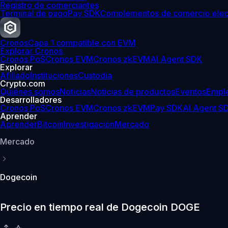
Registro de comerciantes
Terminal de pago
Pay SDK
Complementos de comercio elec
Cronos
Capa 1 compatible con EVM
Explorar Cronos
Cronos PoS
Cronos EVM
Cronos zkEVM
AI Agent SDK
Explorar
Afiliado
Instituciones
Custodia
Crypto.com
Quiénes somos
Noticias
Noticias de productos
Eventos
Empl
Desarrolladores
Cronos PoS
Cronos EVM
Cronos zkEVM
Pay SDK
AI Agent S
Aprender
Aprender
Bitcoin
Investigación
Mercado
Mercado
Dogecoin
Precio en tiempo real de Dogecoin DOGE