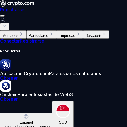
Registrarse
Mercados
Particulares
Empresas
Descubrir
Conectar
Registrarse
Productos
Aplicación Crypto.com
Para usuarios cotidianos
Obtener
Onchain
Para entusiastas de Web3
Obtener
Español
SGD
Espacio Económico Europeo