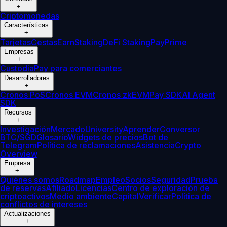
+
Criptomonedas
Características
+
Tarjetas
Cestas
Earn
Staking
DeFi Staking
Pay
Prime
Empresas
+
Custodia
Pay para comerciantes
Desarrolladores
+
Cronos PoS
Cronos EVM
Cronos zkEVM
Pay SDK
AI Agent
SDK
Recursos
+
Investigación
Mercado
University
Aprender
Conversor
BTC/SGD
Glosario
Widgets de precios
Bot de
Telegram
Política de reclamaciones
Asistencia
Crypto
Overview
Empresa
+
Quiénes somos
Roadmap
Empleo
Socios
Seguridad
Prueba
de reservas
Afiliado
Licencias
Centro de exploración de
criptoactivos
Medio ambiente
Capital
Verificar
Política de
conflictos de intereses
Actualizaciones
+