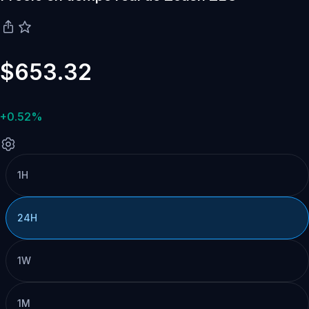
$653.32
+0.52%
1H
24H
1W
1M