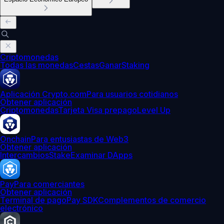
Criptomonedas
Todas las monedas
Cestas
Ganar
Staking
Aplicación Crypto.com
Para usuarios cotidianos
Obtener aplicación
Criptomonedas
Tarjeta Visa prepago
Level Up
Onchain
Para entusiastas de Web3
Obtener aplicación
Intercambios
Stake
Examinar DApps
Pay
Para comerciantes
Obtener aplicación
Terminal de pago
Pay SDK
Complementos de comercio
electrónico