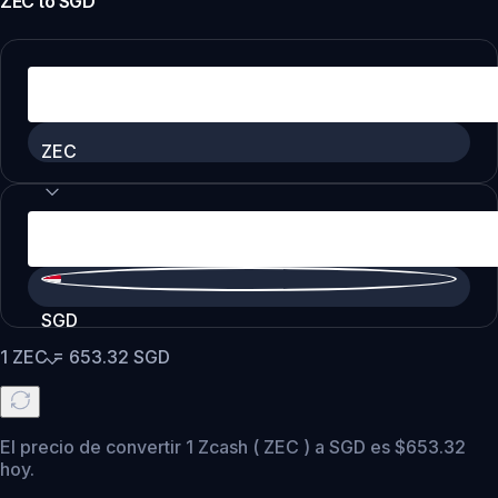
ZEC
to
SGD
ZEC
SGD
1
ZEC
=
653.32
SGD
El precio de convertir 1 Zcash ( ZEC ) a SGD es $653.32
hoy.