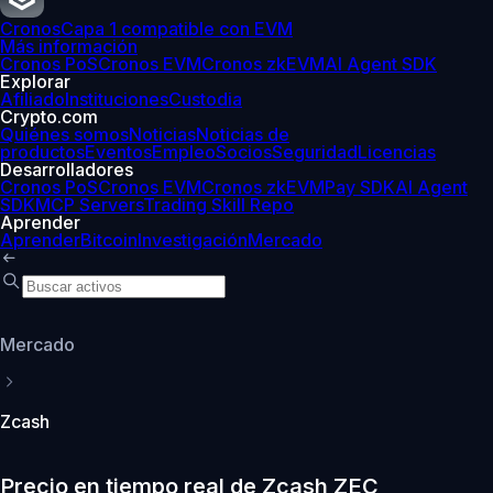
Cronos
Capa 1 compatible con EVM
Más información
Cronos PoS
Cronos EVM
Cronos zkEVM
AI Agent SDK
Explorar
Afiliado
Instituciones
Custodia
Crypto.com
Quiénes somos
Noticias
Noticias de
productos
Eventos
Empleo
Socios
Seguridad
Licencias
Desarrolladores
Cronos PoS
Cronos EVM
Cronos zkEVM
Pay SDK
AI Agent
SDK
MCP Servers
Trading Skill Repo
Aprender
Aprender
Bitcoin
Investigación
Mercado
Mercado
Zcash
Precio en tiempo real de Zcash ZEC